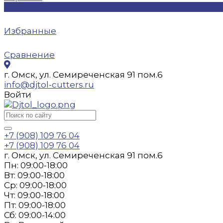
0
Избранные
Сравнение
г. Омск, ул. Семиреченская 91 пом.6
info@djtol-cutters.ru
Войти
+7 (908) 109 76 04
+7 (908) 109 76 04
г. Омск, ул. Семиреченская 91 пом.6
Пн: 09:00-18:00
Вт: 09:00-18:00
Ср: 09:00-18:00
Чт: 09:00-18:00
Пт: 09:00-18:00
Сб: 09:00-14:00