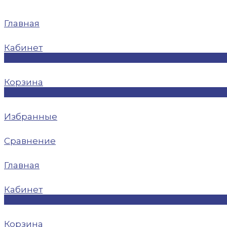
Главная
Кабинет
0
Корзина
0
Избранные
Сравнение
Главная
Кабинет
0
Корзина