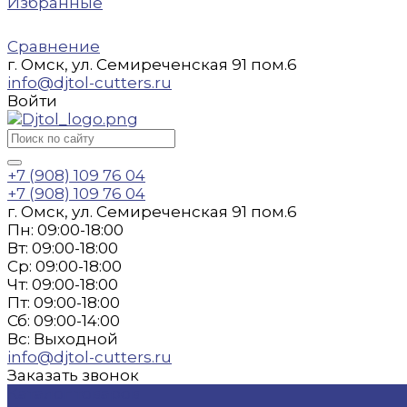
Избранные
Сравнение
г. Омск, ул. Семиреченская 91 пом.6
info@djtol-cutters.ru
Войти
+7 (908) 109 76 04
+7 (908) 109 76 04
г. Омск, ул. Семиреченская 91 пом.6
Пн: 09:00-18:00
Вт: 09:00-18:00
Ср: 09:00-18:00
Чт: 09:00-18:00
Пт: 09:00-18:00
Сб: 09:00-14:00
Вс: Выходной
info@djtol-cutters.ru
Заказать звонок
Каталог товаров