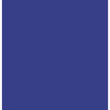
WWLNR
Расточные резцы
S-MCKNR
S-MCLNR
S-MCWNR
S-MDQNR
S-MDUNR
S-MDZNR
S-MSKNR
S-MTJNR
S-MTQNR
S-MTUNR
S-MTWNR
S-MVQNR
S-MVUNR
S-MWLNR
S-SCKCR
S-SCLCR/L
S-SCZCR
S-SDQCR
S-SDUCR
S-SDWCR
S-SDXCR