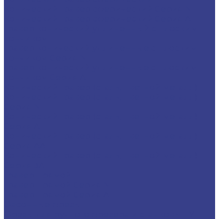
Конический гравер сферический Серия N
Конический гравер сферический Серия A
Гравер конический удлиненный с плоским
кончиком
Гравер конический удлиненные с плоским
кончиком Серия N
Гравер конический удлиненные с плоским
кончиком Серия A
Конический гравер (сталь, цветной металл)
Конический гравер (сталь, цветной металл)
Серия N
Конический гравер (сталь, цветной металл)
Серия A
Конический гравер (сталь, цветной металл)
Серия AA
Конический гравер (сталь, цветной металл)
Серия 3A
Гравер прямой
Гравер прямой Серия N
Гравер прямой Серия A
Фасонные фрезы
Фрезы для ручного фрезера и станков ЧПУ