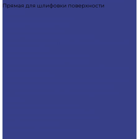
Прямая для шлифовки поверхности
Сверла
Сверла твердосплавные
Сверла HSS Co (Р6М5К5)
Центровочные сверла
Резцы со сменными пластинами
Резцы для наружной обработки (проходные)
Расточные резцы
Резцы отрезные и канавочные
Микрорезцы твердосплавные
Твердосплавные расточные микрорезцы для
малых диаметров
Твердосплавные мини расточные резцы для
обработки отверстий малого диаметра
Мини-резцы для обработки внутренних
канавок
Пластины твердосплавные
Пластины сменные для точения
Пластины отрезные и канавочные
Резьбовые пластины
Комплектующие и оснастка
Цанги