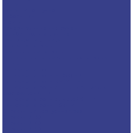
Цанги
Цанги ER поштучно
Наборы цанг
Стойки
Измерительные инструменты
Калибры кольца гладкие
Центр вращающийся
Токарные патроны
Сверлильные патроны
Хвостовики для сверлильных патронов
Ключи
Цанговые патроны
Цанговые патроны BT(SK)-ER
Цанговые патроны KM(MT)-ER
Цанговые патроны с цилиндрическим
хвостовиком C-ER
Цанговые патроны с лыской SL-ER
Цанговые патроны HSK-ER
Оправки для корпусных фрез
Оправки BT30
Оправки BT40
Оправки BT50