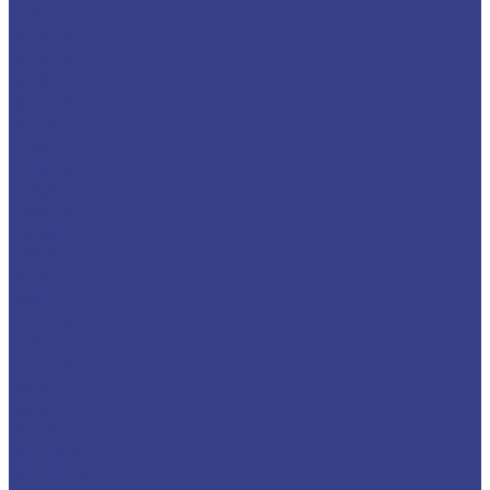
MWLNR/L
SCBCR
SCFCR
SCKCR
SCLCR
SCMCN
SDACR
SDJCR
SDQCR
SRACR
SRDCN
SRGCR
SSKCR
SSSCR
STFCR
STGCR
STTCR
SVJCR
SVUBR
WTBNR
WTJNR
WTQNR