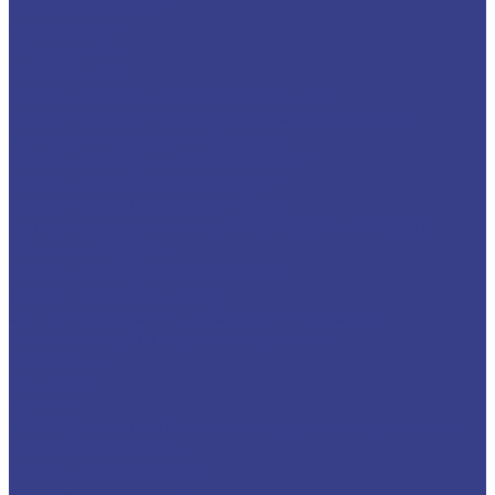
Оправки C-FMB
Оправки MT
Оправки NT
Оправки SK
Фрезы со сменными пластинами
Фрезы с цилиндрическим хвостовиком
Торцевые насадные фрезы
Фрезы корпусные BAP400 90°
Фрезы корпусные KM12 45°
Фрезы корпусные RAP400R
Фрезы корпусные MFWN0806 (MFWN900)
Фасочные фрезы
Фрезы корпусные кукуруза
(длиннокромочные)
Запасные части для фрез и державок
Подкладная (опорная) пластина
Прижимы
Штифты
Винты
TORX (звездочка) и шестигранные ключи для
державок и фрез
Расточные системы
Расточные головки