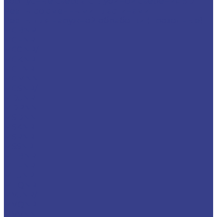
Корпусные сверла с глубиной сверения 5D
Резцы со сменными пластинами
Резцы для наружной обработки (проходные)
MCBNR
MCFNR
MCGNR/L
MCKNR
MCLNR
MCMNN
MCSNR/L
MDJNR
MDPNN
MSDNN
MSKNR
MSRNR
MSSNR
MTBNR
MTFNR
MTJNR
MTQNR
MVJNR/L
MVQNR
MVVNN