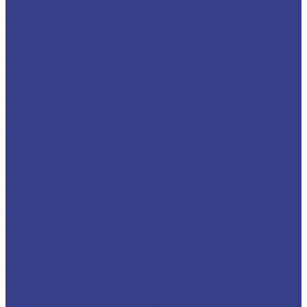
Прямые пазовые фрезы
Фрезы кромочные
Фрезы кромочные калевочные с
подшипником
Фрезы обгонные прямые с подшипником
Фрезы пазовые двухзаходные
Шип-Паз фрезы
Сферическая галтельная
Фреза V-образная ( с напайными ножами)
Прямая для шлифовки поверхности
Сверла
Сверла твердосплавные
Универсальные
Для обработки нержавеющей стали
Для обработки алюминия и сплавов цветных
металлов
Сверла HSS Co (Р6М5К5)
Центровочные сверла
Центровочные сверла двухсторонние Тип A
Сверла центровочные твердосплавные ц/х
Сверла корпусные со сменными пластинами...
Корпусные сверла с глубиной сверения 3D