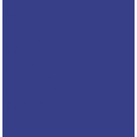
Стойки
Измерительные инструменты
Резьбонарезной инструмент
Метчики метрические
Плашки для метрической резьбы
Резьбофрезы
Станки для заточки сверл
Компания
Новости
Статьи
Политика конфиденциальности и обработки
данных
Как зарегистрироваться на сайте
Как оформить заказ
Корпоративным и оптовым клиентам
Отзывы
Доставка по России
Помощь
Оплата
Доставка
Контакты
...