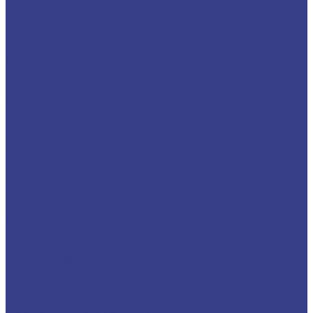
FGHH
MGFVR
Резьбовые державки
Резцы для нарезания внутренней резьбы
Оправки и переходники для резцов
Антивибрационные державки, резцы
твердосплавные и HSS (быстрорежущяя сталь)
Отрезные державки HSS
Расточные державки HSS
Резьбовые державки HSS
Державки и ролики для накатки рифлений
Микрорезцы твердосплавные
Твердосплавные расточные микрорезцы для
малых диаметров
Твердосплавные мини расточные резцы для
обработки отверстий малого диаметра
Мини-резцы для обработки внутренних
канавок
Мини-резец для нарезания внутренней
резьбы
Микрорезцы для обработки торцевых канавок
Мини резцы для контурного точения и