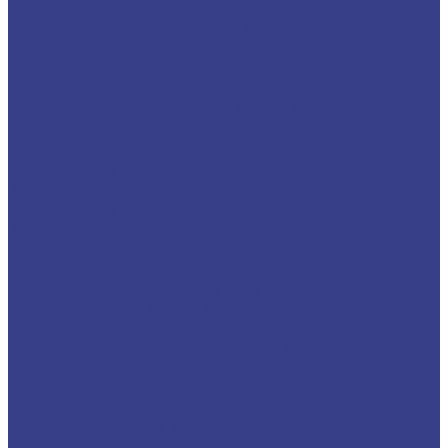
стружки вверх
Спиральные трехзаходные с удалением
стружки вверх
Фрезы компрессионные
Компрессионные однозаходные
Компрессионные двухзаходные
Компрессионные трехзаходные
Фрезы для 3D обработки
Прямые двухзаходные конусные с радиусным
кончиком
Прямые двухзаходные конусные (плоский
кончик)
Спиральные однозаходные сферические
Фрезы прямые,кукуруза
Фрезы рашпильные (кукуруза)
Прямые двухзаходные
Граверы
Конический гравер (пирамидка)
Конический гравер с плоским кончиком
Конический гравер сферический
Фасонные фрезы
Фрезы для ручного фрезера и станков ЧПУ
Фреза V-образная ( с напайными ножами)