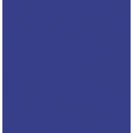
Твердосплавные фрезы Z2 конусные
сферические Серия A
Твердосплавные фрезы Z2 конусные
сферические Серия N
Фрезы спиральные конусные сферические
однозаходные
Фрезы прямые,кукуруза
Фрезы рашпильные (кукуруза)
Фрезы рашпильные (кукуруза) Серия N
Фрезы рашпильные (кукуруза) Серия A
Прямые двухзаходные
Прямые двухзаходные Серия N
Прямые двухзаходные Серия A
Граверы
Конический гравер (пирамидка)
Конический гравер (пирамидка) Серия N
Конический гравер (пирамидка) Серия A
Конический гравер с плоским кончиком
Конический гравер с плоским кончиком Серия
N
Конический гравер с плоским кончиком Серия
A
Конический гравер сферический