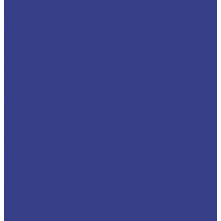
Фрезы для снятия фасок по нержавеющей
стали
Концевые фрезы для радиусной фаски
Фрезы для снятия радиусных фасок по стали
Фрезы для снятия радиусных фасок по
цветным металлам
Фрезы для снятия радиусных фасок по
нержавеющей стали
Фрезы по нержавеющей стали
Концевые фрезы по нержавеющей стали
четырехзаходные
Фрезы спиральные
Спиральные однозаходные с удалением
стружки вверх
Твердосплавные фрезы с удалением стружки
вверх Z1 Серия A
Твердосплавные фрезы с удалением стружки
вверх Z1 Серия N
Спиральные двухзаходные с удалением
стружки вверх
Фреза спиральная двухзаходная Z2 стружка
вверхю Серия A