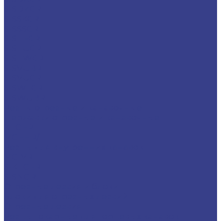
S-SDZCR
S-SSKCR
S-SSSCR
S-STFCR
S-STUCR
S-STWCR
S-SVUBR
S-SVUCR
S-SWLCR
S-SWUBR
Резцы отрезные и канавочные
Державки отрезные и канавочные
KTGFR
MGEHR/L
Резцы для внутренних канавок
MGIVR
S-KTGFR
S-SNGR
Отрезные лезвия и блоки
Блоки для отрезных лезвий
Отрезные лезвия
Резцы токарные для торцевых канавок