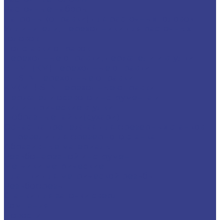
Расточные наборы
Патроны (оправки) для расточных головок
Удлинители, переходники для расточных
головок
Подставки оправок
Переходные оправки, держатели и втулки
BT-MT(КМ) переходные оправки
BT-SLN переходные оправки
KM(MT)-SLN переходные оправки
Держатели осевого инструмента и
цилиндрические втулки
Т-образные гайки(сухари)
Оснастка крепежная для фрезерных станков
Штревели для фрезерного станка
Абразивные материалы
Резьбонарезной инструмент
Метчики метрические
Плашки для метрической резьбы
Резьбофрезы
Станки для заточки сверл
Компания
Новости