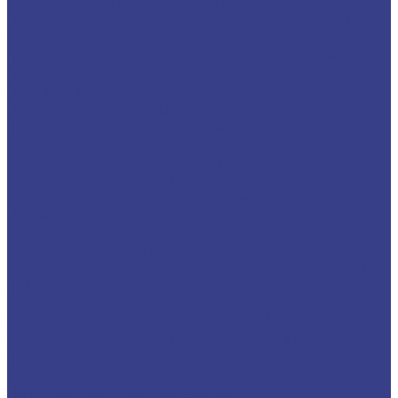
продольного растачивания
Микрорезцы твердосплавные для обратного
точения
Мини-резцы для профильного растачивания
Мини-резцы радиусные для обработки
торцевых канавок
Микрорезцы для обработки внутренних
канавок с полным радиусом
Переходные втулки для мини-резцов
Пластины твердосплавные
Пластины сменные для точения
Пластины отрезные и канавочные
Резьбовые пластины
Пластины резьбовые ISO метрическая резьба
полный профиль 60°
Пластины резьбовые неполный профиль 60° и
55°
Пластины твердосплавные для нарезания
трапецеидальной резьбы TR 30°
Сменные пластины для корпусных фрез и
сверл
Пластины со вставками CBN/PCD
Комплектующие и оснастка