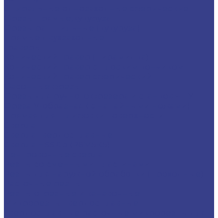
Спиральные однозаходные сферические
Фрезы прямые,кукуруза
Фрезы рашпильные (кукуруза)
Прямые двухзаходные
Граверы
Конический гравер (пирамидка)
Конический гравер с плоским кончиком
Конический гравер сферический
Фасонные фрезы
Фрезы для ручного фрезера и станков ЧПУ
Фреза V-образная ( с напайными ножами)
Прямая для шлифовки поверхности
Сверла
Сверла твердосплавные
Сверла HSS Co (Р6М5К5)
Центровочные сверла
Резцы со сменными пластинами
Резцы для наружной обработки (проходные)
Расточные резцы
Резцы отрезные и канавочные
Микрорезцы твердосплавные
Твердосплавные расточные микрорезцы для