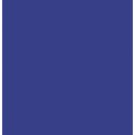
Микрорезцы твердосплавные
Твердосплавные расточные микрорезцы для
малых диаметров
Твердосплавные мини расточные резцы для
обработки отверстий малого диаметра
Мини-резцы для обработки внутренних
канавок
Мини-резец для нарезания внутренней
резьбы
Микрорезцы для обработки торцевых канавок
Мини резцы для контурного точения и
продольного растачивания
Микрорезцы твердосплавные для обратного
точения
Мини-резцы для профильного растачивания
Мини-резцы радиусные для обработки
торцевых канавок
Микрорезцы для обработки внутренних
канавок с полным радиусом
Переходные втулки для мини-резцов
Пластины твердосплавные
Пластины сменные для точения
CCGT