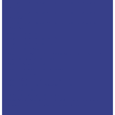
Конический гравер (сталь, цветной металл)
Серия A
Конический гравер (сталь, цветной металл)
Серия AA
Конический гравер (сталь, цветной металл)
Серия 3A
Гравер прямой
Гравер прямой Серия N
Гравер прямой Серия A
Фасонные фрезы
Фрезы для ручного фрезера и станков ЧПУ
Прямые пазовые фрезы
Фрезы кромочные
Фрезы кромочные калевочные с
подшипником
Фрезы обгонные прямые с подшипником
Фрезы пазовые двухзаходные
Шип-Паз фрезы
Сферическая галтельная
Фреза V-образная ( с напайными ножами)
Прямая для шлифовки поверхности
Сверла