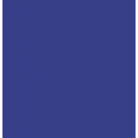
SRGCR
SSKCR
SSSCR
STFCR
STGCR
STTCR
SVJCR
SVUBR
WTBNR
WTJNR
WTQNR
WWLNR
Расточные резцы
S-MCKNR
S-MCLNR
S-MCWNR
S-MDQNR
S-MDUNR
S-MDZNR
S-MSKNR
S-MTJNR
S-MTQNR
S-MTUNR