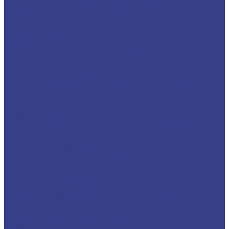
Фрезы по цветным и черным металлам
Спиральные однозаходные по алюминию,
меди, латуни
Спиральные двухзаходные по алюминию,
меди, латуни
Спиральные трехзаходные фрезы по
алюминию
Фрезы спиральные
Спиральные однозаходные с удалением
стружки вверх
Спиральные двухзаходные с удалением
стружки вверх
Спиральные трехзаходные с удалением
стружки вверх
Фрезы компрессионные
Компрессионные однозаходные
Компрессионные двухзаходные
Компрессионные трехзаходные
Фрезы для 3D обработки
Прямые двухзаходные конусные с радиусным
кончиком
Прямые двухзаходные конусные (плоский
кончик)