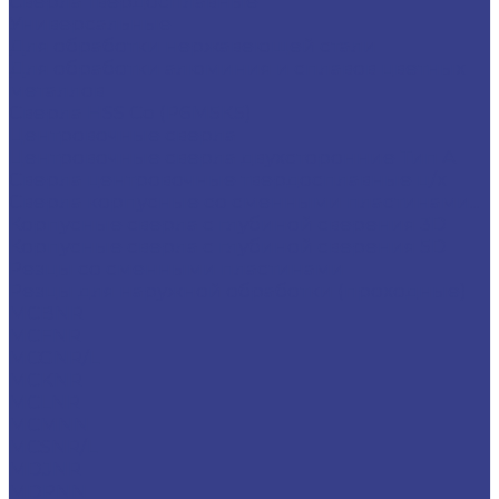
Сверла твердосплавные
Универсальные
Для обработки нержавеющей стали
Для обработки алюминия и сплавов цветных
металлов
Сверла HSS Co (Р6М5К5)
Центровочные сверла
Центровочные сверла двухсторонние Тип A
Сверла центровочные твердосплавные ц/х
Сверла корпусные со сменными пластинами...
Корпусные сверла с глубиной сверения 3D
Корпусные сверла с глубиной сверения 5D
Резцы со сменными пластинами
Резцы для наружной обработки (проходные)
MCBNR
MCFNR
MCGNR/L
MCKNR
MCLNR
MCMNN
MCSNR/L
MDJNR
MDPNN