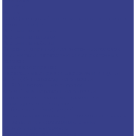
Прижимы
Штифты
Винты
TORX (звездочка) и шестигранные ключи для
державок и фрез
Расточные системы
Расточные головки
Расточные наборы
Патроны (оправки) для расточных головок
Удлинители, переходники для расточных
головок
Подставки оправок
Переходные оправки, держатели и втулки
BT-MT(КМ) переходные оправки
BT-SLN переходные оправки
KM(MT)-SLN переходные оправки
Держатели осевого инструмента и
цилиндрические втулки
Т-образные гайки(сухари)
Оснастка крепежная для фрезерных станков
Штревели для фрезерного станка
Абразивные материалы
Резьбонарезной инструмент