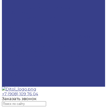
Метчики метрические
Плашки для метрической резьбы
Резьбофрезы
Станки для заточки сверл
Компания
Новости
Статьи
Политика конфиденциальности и обработки
данных
Как зарегистрироваться на сайте
Как оформить заказ
Корпоративным и оптовым клиентам
Отзывы
Доставка по России
Помощь
Оплата
Доставка
Контакты
+7 (908) 109 76 04
Заказать звонок