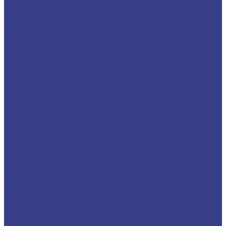
S-MTWNR
S-MVQNR
S-MVUNR
S-MWLNR
S-SCKCR
S-SCLCR/L
S-SCZCR
S-SDQCR
S-SDUCR
S-SDWCR
S-SDXCR
S-SDZCR
S-SSKCR
S-SSSCR
S-STFCR
S-STUCR
S-STWCR
S-SVUBR
S-SVUCR
S-SWLCR
S-SWUBR
Резцы отрезные и канавочные