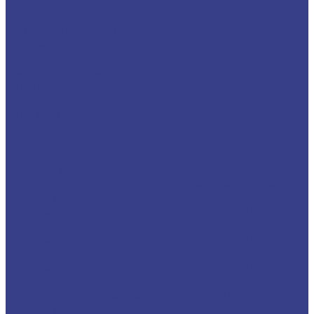
данных
Как зарегистрироваться на сайте
Как оформить заказ
Корпоративным и оптовым клиентам
Отзывы
Доставка по России
Помощь
Оплата
Доставка
Контакты
...
Каталог товаров
Фрезы по цветным и черным металлам
Спиральные однозаходные по алюминию,
меди, латуни
Твердосплавные фрезы по цветным металлам
Z1 серия 3A
Твердосплавные фрезы по цветным металлам
Z1 серия A
Твердосплавные фрезы по цветным металлам
Z1 серия AA
Спиральные двухзаходные по алюминию,
меди, латуни