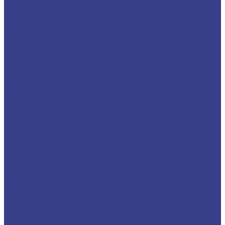
малых диаметров
Твердосплавные мини расточные резцы для
обработки отверстий малого диаметра
Мини-резцы для обработки внутренних
канавок
Пластины твердосплавные
Пластины сменные для точения
Пластины отрезные и канавочные
Резьбовые пластины
Комплектующие и оснастка
Цанги
Стойки
Измерительные инструменты
Резьбонарезной инструмент
Метчики метрические
Плашки для метрической резьбы
Резьбофрезы
Станки для заточки сверл
Компания
Новости
Статьи
Политика конфиденциальности и обработки