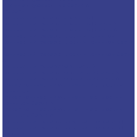
Прямые двухзаходные Серия A
Граверы
Конический гравер (пирамидка)
Конический гравер (пирамидка) Серия N
Конический гравер (пирамидка) Серия A
Конический гравер с плоским кончиком
Конический гравер с плоским кончиком Серия
N
Конический гравер с плоским кончиком Серия
A
Конический гравер сферический
Конический гравер сферический Серия N
Конический гравер сферический Серия A
Гравер конический удлиненный с плоским
кончиком
Гравер конический удлиненные с плоским
кончиком Серия N
Гравер конический удлиненные с плоским
кончиком Серия A
Конический гравер (сталь, цветной металл)
Конический гравер (сталь, цветной металл)
Серия N