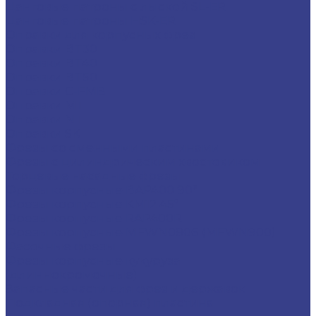
Цанговые патроны с лыской SL-ER
Цанговые патроны HSK-ER
Оправки для корпусных фрез
Оправки BT30
Оправки BT40
Оправки BT50
Оправки C-FMB
Оправки MT
Оправки NT
Оправки SK
Фрезы со сменными пластинами
Фрезы с цилиндрическим хвостовиком
Торцевые насадные фрезы
Фрезы корпусные BAP400 90°
Фрезы корпусные KM12 45°
Фрезы корпусные RAP400R
Фрезы корпусные MFWN0806 (MFWN900)
Фасочные фрезы
Фрезы корпусные кукуруза
(длиннокромочные)
Запасные части для фрез и державок
Подкладная (опорная) пластина