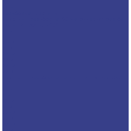
SP
TGF
Резьбовые пластины
Пластины резьбовые ISO метрическая резьба
полный профиль 60°
11ER
11IR
16ER
16IR
22ER
22IR
27ER
27IR
Пластины резьбовые неполный профиль 60° и
55°
11ER
11IR
16ER
16IR
22ER
22IR
27ER
27IR