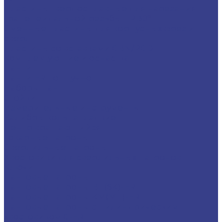
Пластины твердосплавные для нарезания
трапецеидальной резьбы TR 30°
Сменные пластины для корпусных фрез и
сверл
Пластины со вставками CBN/PCD
Комплектующие и оснастка
Цанги
Цанги ER поштучно
Наборы цанг
Стойки
Измерительные инструменты
Калибры кольца гладкие
Центр вращающийся
Токарные патроны
Сверлильные патроны
Хвостовики для сверлильных патронов
Ключи
Цанговые патроны
Цанговые патроны BT(SK)-ER
Цанговые патроны KM(MT)-ER
Цанговые патроны с цилиндрическим
хвостовиком C-ER