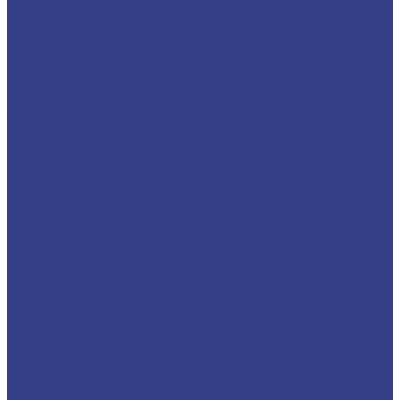
Державки отрезные и канавочные
KTGFR
MGEHR/L
Резцы для внутренних канавок
MGIVR
S-KTGFR
S-SNGR
Отрезные лезвия и блоки
Блоки для отрезных лезвий
Отрезные лезвия
Резцы токарные для торцевых канавок
FGHH
MGFVR
Резьбовые державки
Резцы для нарезания внутренней резьбы
Оправки и переходники для резцов
Антивибрационные державки, резцы
твердосплавные и HSS (быстрорежущяя сталь)
Отрезные державки HSS
Расточные державки HSS
Резьбовые державки HSS
Державки и ролики для накатки рифлений