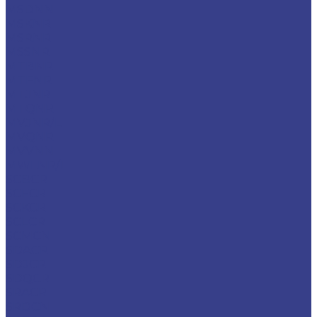
MSDNN
MSKNR
MSRNR
MSSNR
MTBNR
MTFNR
MTJNR
MTQNR
MVJNR/L
MVQNR
MVVNN
MWLNR/L
SCBCR
SCFCR
SCKCR
SCLCR
SCMCN
SDACR
SDJCR
SDQCR
SRACR
SRDCN