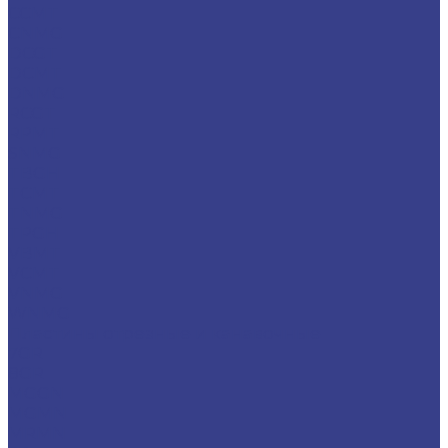
CCMT
CNMG
DCGT
DCMT
DNMG
RCGT
RPMT
SNMG
TBGH
TCMT
TNMG
TPGH
VBMT
VCMT
VNMG
WNMG
Пластины отрезные и канавочные
7GR
8GR
MGGN
MGMN
MRMN