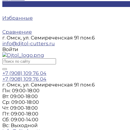
0
Избранные
Сравнение
г. Омск, ул. Семиреченская 91 пом.6
info@djtol-cutters.ru
Войти
+7 (908) 109 76 04
+7 (908) 109 76 04
г. Омск, ул. Семиреченская 91 пом.6
Пн: 09:00-18:00
Вт: 09:00-18:00
Ср: 09:00-18:00
Чт: 09:00-18:00
Пт: 09:00-18:00
Сб: 09:00-14:00
Вс: Выходной