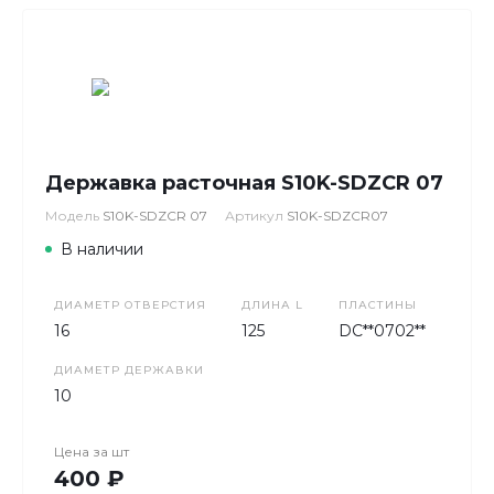
Державка расточная S10K-SDZCR 07
Модель
S10K-SDZCR 07
Артикул
S10K-SDZCR07
В наличии
ДИАМЕТР ОТВЕРСТИЯ
ДЛИНА L
ПЛАСТИНЫ
16
125
DC**0702**
ДИАМЕТР ДЕРЖАВКИ
10
Цена за
шт
400 ₽