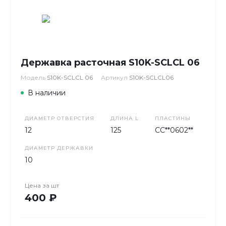
Державка расточная S10K-SCLCL 06
Модель
S10K-SCLCL 06
Артикул
S10K-SCLCL06
В наличии
ДИАМЕТР ОТВЕРСТИЯ
ДЛИНА L
ПЛАСТИНЫ
12
125
CC**0602**
ДИАМЕТР ДЕРЖАВКИ
10
Цена за
шт
400 ₽