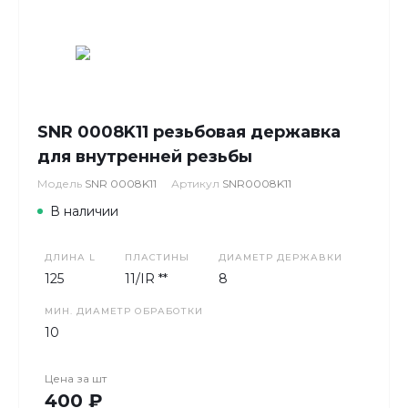
SNR 0008K11 резьбовая державка
для внутренней резьбы
Модель
SNR 0008K11
Артикул
SNR0008K11
В наличии
ДЛИНА L
ПЛАСТИНЫ
ДИАМЕТР ДЕРЖАВКИ
125
11/IR **
8
МИН. ДИАМЕТР ОБРАБОТКИ
10
Цена за
шт
400 ₽