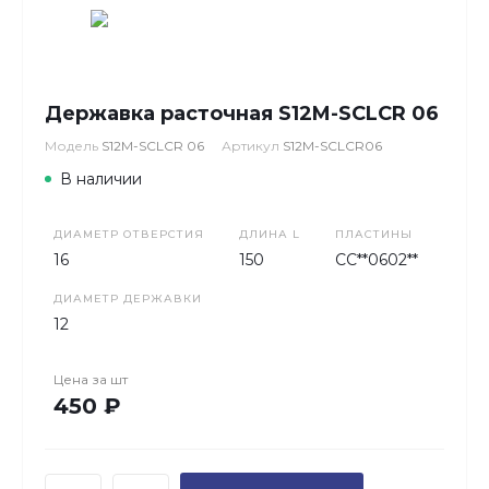
Державка расточная S12M-SCLCR 06
Модель
S12M-SCLCR 06
Артикул
S12M-SCLCR06
В наличии
ДИАМЕТР ОТВЕРСТИЯ
ДЛИНА L
ПЛАСТИНЫ
16
150
CC**0602**
ДИАМЕТР ДЕРЖАВКИ
12
Цена за
шт
450 ₽