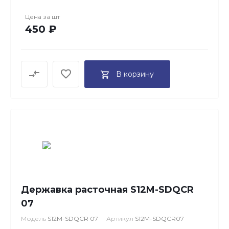
Цена за
шт
450 ₽
В корзину
Державка расточная S12M-SDQCR
07
Модель
S12M-SDQCR 07
Артикул
S12M-SDQCR07