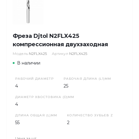
Фреза Djtol N2FLX425
компрессионная двухзаходная
Модель
N2FLX425
Артикул
N2FLX425
В наличии
РАБОЧИЙ ДИАМЕТР
РАБОЧАЯ ДЛИНА (L1)ММ
4
25
ДИАМЕТР ХВОСТОВИКА (D)ММ
4
ДЛИНА ОБЩАЯ (L)ММ
КОЛИЧЕСТВО ЗУБЬЕВ Z
55
2
Цена за
шт