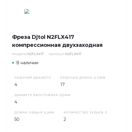
Фреза Djtol N2FLX417
компрессионная двухзаходная
Модель
N2FLX417
Артикул
N2FLX417
В наличии
РАБОЧИЙ ДИАМЕТР
РАБОЧАЯ ДЛИНА (L1)ММ
4
17
ДИАМЕТР ХВОСТОВИКА (D)ММ
4
ДЛИНА ОБЩАЯ (L)ММ
КОЛИЧЕСТВО ЗУБЬЕВ Z
50
2