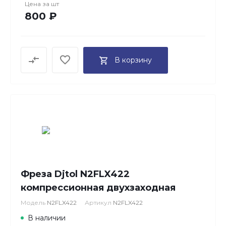
Цена за
шт
800 ₽
В корзину
Фреза Djtol N2FLX422
компрессионная двухзаходная
Модель
N2FLX422
Артикул
N2FLX422
В наличии