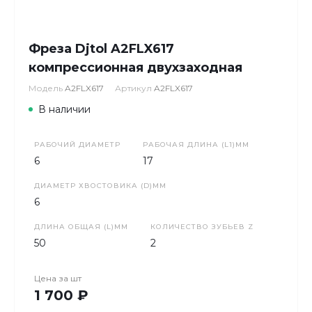
Фреза Djtol A2FLX617
компрессионная двухзаходная
Модель
A2FLX617
Артикул
A2FLX617
В наличии
РАБОЧИЙ ДИАМЕТР
РАБОЧАЯ ДЛИНА (L1)ММ
6
17
ДИАМЕТР ХВОСТОВИКА (D)ММ
6
ДЛИНА ОБЩАЯ (L)ММ
КОЛИЧЕСТВО ЗУБЬЕВ Z
50
2
Цена за
шт
1 700 ₽