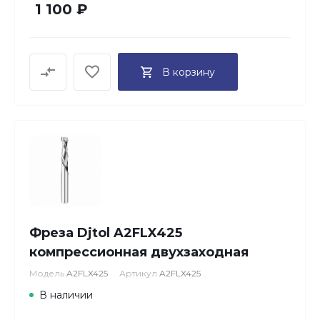
1 100 ₽
В корзину
Фреза Djtol A2FLX425
компрессионная двухзаходная
Модель
A2FLX425
Артикул
A2FLX425
В наличии