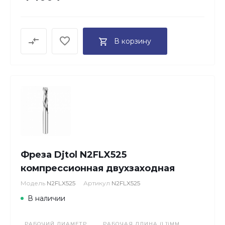
В корзину
Фреза Djtol N2FLX525
компрессионная двухзаходная
Модель
N2FLX525
Артикул
N2FLX525
В наличии
РАБОЧИЙ ДИАМЕТР
РАБОЧАЯ ДЛИНА (L1)ММ