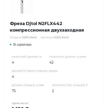
Фреза Djtol N2FLX442
компрессионная двухзаходная
Модель
N2FLX442
Артикул
N2FLX442
В наличии
РАБОЧИЙ ДИАМЕТР
РАБОЧАЯ ДЛИНА (L1)ММ
4
42
ДИАМЕТР ХВОСТОВИКА (D)ММ
4
ДЛИНА ОБЩАЯ (L)ММ
КОЛИЧЕСТВО ЗУБЬЕВ Z
75
2
Цена за
шт