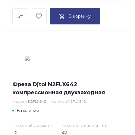
В корзину
Фреза Djtol N2FLX642
компрессионная двухзаходная
Модель
N2FLX642
Артикул
N2FLX642
В наличии
РАБОЧИЙ ДИАМЕТР
РАБОЧАЯ ДЛИНА (L1)ММ
6
42