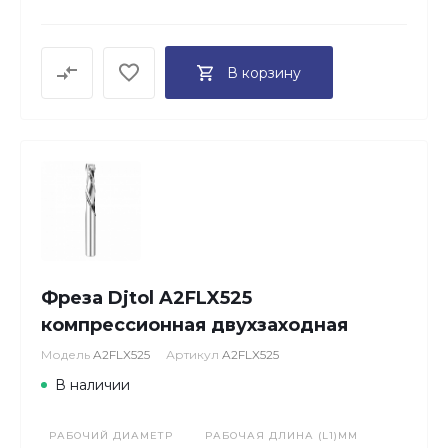
В корзину
Фреза Djtol A2FLX525
компрессионная двухзаходная
Модель
A2FLX525
Артикул
A2FLX525
В наличии
РАБОЧИЙ ДИАМЕТР
РАБОЧАЯ ДЛИНА (L1)ММ