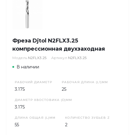
Фреза Djtol N2FLX3.25
компрессионная двухзаходная
Модель
N2FLX3.25
Артикул
N2FLX3.25
В наличии
РАБОЧИЙ ДИАМЕТР
РАБОЧАЯ ДЛИНА (L1)ММ
3.175
25
ДИАМЕТР ХВОСТОВИКА (D)ММ
3.175
ДЛИНА ОБЩАЯ (L)ММ
КОЛИЧЕСТВО ЗУБЬЕВ Z
55
2