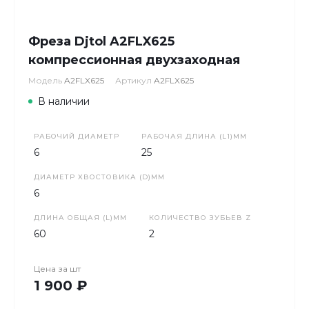
Фреза Djtol A2FLX625
компрессионная двухзаходная
Модель
A2FLX625
Артикул
A2FLX625
В наличии
РАБОЧИЙ ДИАМЕТР
РАБОЧАЯ ДЛИНА (L1)ММ
6
25
ДИАМЕТР ХВОСТОВИКА (D)ММ
6
ДЛИНА ОБЩАЯ (L)ММ
КОЛИЧЕСТВО ЗУБЬЕВ Z
60
2
Цена за
шт
1 900 ₽