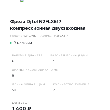
Фреза Djtol N2FLX617
компрессионная двухзаходная
Модель
N2FLX617
Артикул
N2FLX617
В наличии
РАБОЧИЙ ДИАМЕТР
РАБОЧАЯ ДЛИНА (L1)ММ
6
17
ДИАМЕТР ХВОСТОВИКА (D)ММ
6
ДЛИНА ОБЩАЯ (L)ММ
КОЛИЧЕСТВО ЗУБЬЕВ Z
50
2
Цена за
шт
1 400 ₽