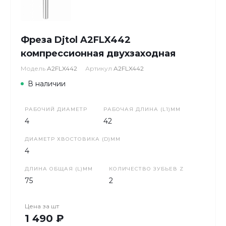
Фреза Djtol A2FLX442
компрессионная двухзаходная
Модель
A2FLX442
Артикул
A2FLX442
В наличии
РАБОЧИЙ ДИАМЕТР
РАБОЧАЯ ДЛИНА (L1)ММ
4
42
ДИАМЕТР ХВОСТОВИКА (D)ММ
4
ДЛИНА ОБЩАЯ (L)ММ
КОЛИЧЕСТВО ЗУБЬЕВ Z
75
2
Цена за
шт
1 490 ₽