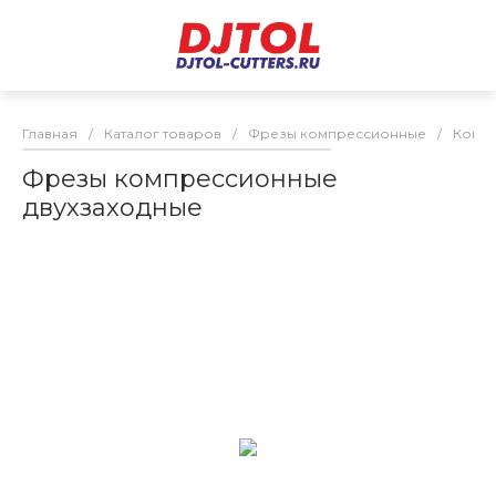
Главная
/
Каталог товаров
/
Фрезы компрессионные
/
Компр
Фрезы компрессионные
двухзаходные