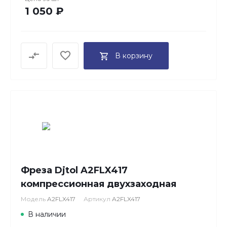
1 050 ₽
В корзину
Фреза Djtol A2FLX417
компрессионная двухзаходная
Модель
A2FLX417
Артикул
A2FLX417
В наличии