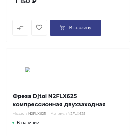
1 150 ₽
В корзину
Фреза Djtol N2FLX625
компрессионная двухзаходная
Модель
N2FLX625
Артикул
N2FLX625
В наличии