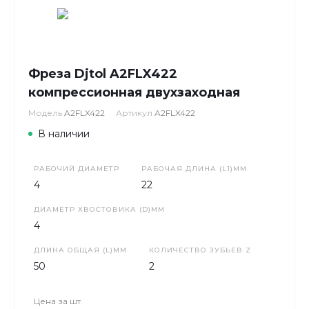
Фреза Djtol A2FLX422
компрессионная двухзаходная
Модель
A2FLX422
Артикул
A2FLX422
В наличии
РАБОЧИЙ ДИАМЕТР
РАБОЧАЯ ДЛИНА (L1)ММ
4
22
ДИАМЕТР ХВОСТОВИКА (D)ММ
4
ДЛИНА ОБЩАЯ (L)ММ
КОЛИЧЕСТВО ЗУБЬЕВ Z
50
2
Цена за
шт