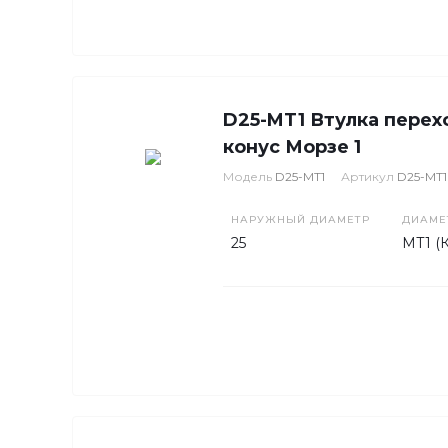
D25-MT1 Втулка перех
конус Морзе 1
Модель
D25-MT1
Артикул
D25-MT1
НАРУЖНЫЙ ДИАМЕТР
ДИАМЕ
25
MT1 (