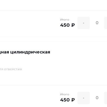
Итого
-
450 ₽
дная цилиндрическая
ТР ОТВЕРСТИЯ
Итого
-
450 ₽