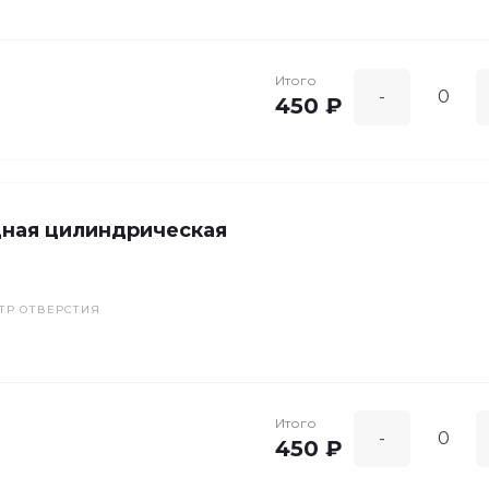
Итого
-
450 ₽
дная цилиндрическая
ТР ОТВЕРСТИЯ
Итого
-
450 ₽