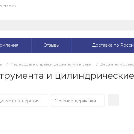
cutters.ru
омпания
Отзывы
Доставка по Росси
а
/
Переходные оправки, держатели и втулки
/
Держатели осево
трумента и цилиндрические
иаметр отверстия
Сечение державки