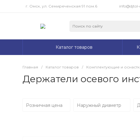
г. Омск, ул. Семиреченская 91 пом.6
info@djtol-
Каталог товаров
К
Главная
/
Каталог товаров
/
Комплектующие и оснастк
Держатели осевого инс
Розничная цена
Наружный диаметр
Д