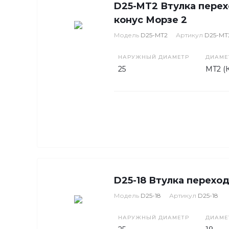
D25-MT2 Втулка перех
конус Морзе 2
Модель
D25-MT2
Артикул
D25-MT
НАРУЖНЫЙ ДИАМЕТР
ДИАМЕ
25
MT2 (
D25-18 Втулка перехо
Модель
D25-18
Артикул
D25-18
НАРУЖНЫЙ ДИАМЕТР
ДИАМЕ