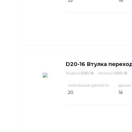
25
18
D20-16 Втулка перехо
Модель
D20-16
Артикул
D20-16
НАРУЖНЫЙ ДИАМЕТР
ДИАМЕ
20
16