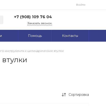
Войти
+7 (908) 109 76 04
Заказать звонок
+7 (908) 109 76 04
и
Помощь
Контакты
г. Омск, ул.
Семиреченская 91 пом.6
Пн: 09:00-18:00
Вт: 09:00-18:00
го инструмента и цилиндрические втулки
Ср: 09:00-18:00
Чт: 09:00-18:00
Пт: 09:00-18:00
 втулки
Сб: 09:00-14:00
Вс: Выходной
info@djtol-cutters.ru
Сортировка