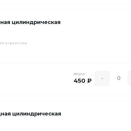
дная цилиндрическая
ТР ОТВЕРСТИЯ
Итого
-
450 ₽
дная цилиндрическая