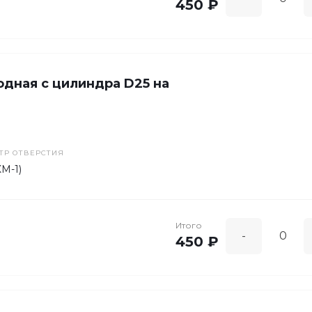
450 ₽
одная с цилиндра D25 на
ТР ОТВЕРСТИЯ
КМ-1)
Итого
-
450 ₽