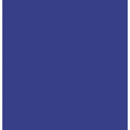
данных
Как зарегистрироваться на сайте
Как оформить заказ
Корпоративным и оптовым клиентам
Отзывы
Доставка по России
Помощь
Оплата
Доставка
Контакты
...
Каталог товаров
Фрезы по цветным и черным металлам
Спиральные однозаходные по алюминию,
меди, латуни
Твердосплавные фрезы по цветным металлам
Z1 серия 3A
Твердосплавные фрезы по цветным металлам
Z1 серия A
Твердосплавные фрезы по цветным металлам
Z1 серия AA
Спиральные двухзаходные по алюминию,
меди, латуни