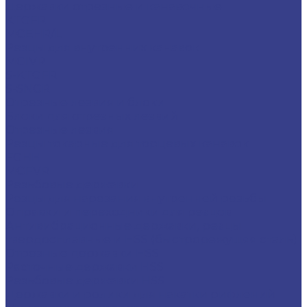
Державки отрезные и канавочные
KTGFR
MGEHR/L
Резцы для внутренних канавок
MGIVR
S-KTGFR
S-SNGR
Отрезные лезвия и блоки
Блоки для отрезных лезвий
Отрезные лезвия
Резцы токарные для торцевых канавок
FGHH
MGFVR
Резьбовые державки
Резцы для нарезания внутренней резьбы
Оправки и переходники для резцов
Антивибрационные державки, резцы
твердосплавные и HSS (быстрорежущяя сталь)
Отрезные державки HSS
Расточные державки HSS
Резьбовые державки HSS
Державки и ролики для накатки рифлений