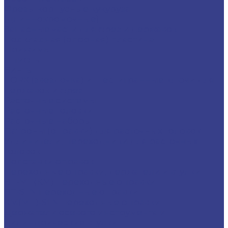
Фрезы корпусные кукуруза
(длиннокромочные)
Запасные части для фрез и державок
Подкладная (опорная) пластина
Прижимы
Штифты
Винты
TORX (звездочка) и шестигранные ключи для
державок и фрез
Расточные системы
Расточные головки
Расточные наборы
Патроны (оправки) для расточных головок
Удлинители, переходники для расточных
головок
Подставки оправок
Переходные оправки, держатели и втулки
BT-MT(КМ) переходные оправки
BT-SLN переходные оправки
KM(MT)-SLN переходные оправки
Держатели осевого инструмента и
цилиндрические втулки