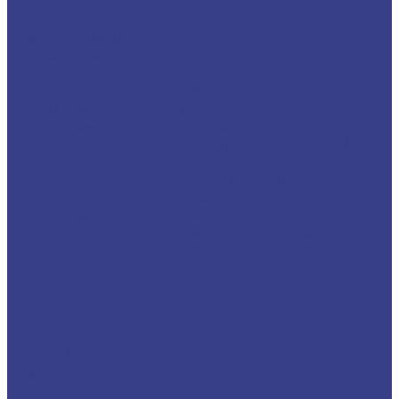
Сверла твердосплавные
Универсальные
Для обработки нержавеющей стали
Для обработки алюминия и сплавов цветных
металлов
Сверла HSS Co (Р6М5К5)
Центровочные сверла
Центровочные сверла двухсторонние Тип A
Сверла центровочные твердосплавные ц/х
Сверла корпусные со сменными пластинами...
Корпусные сверла с глубиной сверения 3D
Корпусные сверла с глубиной сверения 5D
Резцы со сменными пластинами
Резцы для наружной обработки (проходные)
MCBNR
MCFNR
MCGNR/L
MCKNR
MCLNR
MCMNN
MCSNR/L
MDJNR
MDPNN