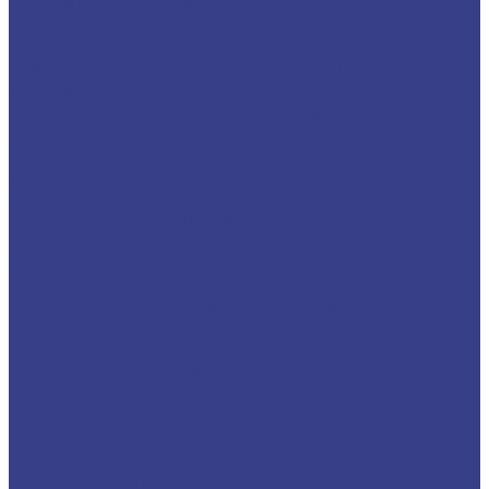
Микрорезцы твердосплавные
Твердосплавные расточные микрорезцы для
малых диаметров
Твердосплавные мини расточные резцы для
обработки отверстий малого диаметра
Мини-резцы для обработки внутренних
канавок
Мини-резец для нарезания внутренней
резьбы
Микрорезцы для обработки торцевых канавок
Мини резцы для контурного точения и
продольного растачивания
Микрорезцы твердосплавные для обратного
точения
Мини-резцы для профильного растачивания
Мини-резцы радиусные для обработки
торцевых канавок
Микрорезцы для обработки внутренних
канавок с полным радиусом
Переходные втулки для мини-резцов
Пластины твердосплавные
Пластины сменные для точения
Пластины отрезные и канавочные