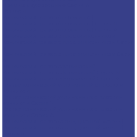
Прямые двухзаходные Серия A
Граверы
Конический гравер (пирамидка)
Конический гравер (пирамидка) Серия N
Конический гравер (пирамидка) Серия A
Конический гравер с плоским кончиком
Конический гравер с плоским кончиком Серия
N
Конический гравер с плоским кончиком Серия
A
Конический гравер сферический
Конический гравер сферический Серия N
Конический гравер сферический Серия A
Гравер конический удлиненный с плоским
кончиком
Гравер конический удлиненные с плоским
кончиком Серия N
Гравер конический удлиненные с плоским
кончиком Серия A
Конический гравер (сталь, цветной металл)
Конический гравер (сталь, цветной металл)
Серия N