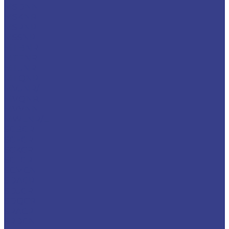
MSDNN
MSKNR
MSRNR
MSSNR
MTBNR
MTFNR
MTJNR
MTQNR
MVJNR/L
MVQNR
MVVNN
MWLNR/L
SCBCR
SCFCR
SCKCR
SCLCR
SCMCN
SDACR
SDJCR
SDQCR
SRACR
SRDCN