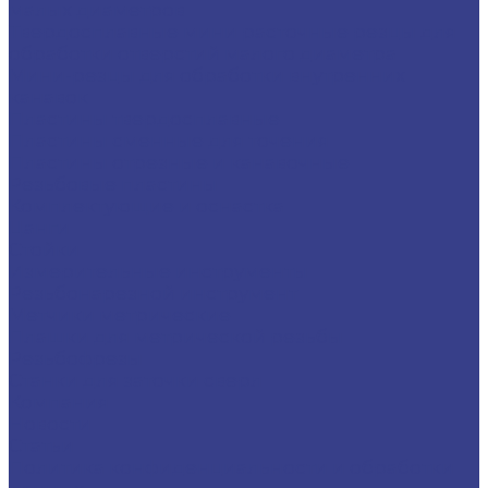
малых диаметров
Твердосплавные мини расточные резцы для
обработки отверстий малого диаметра
Мини-резцы для обработки внутренних
канавок
Пластины твердосплавные
Пластины сменные для точения
Пластины отрезные и канавочные
Резьбовые пластины
Комплектующие и оснастка
Цанги
Стойки
Измерительные инструменты
Резьбонарезной инструмент
Метчики метрические
Плашки для метрической резьбы
Резьбофрезы
Станки для заточки сверл
Компания
Новости
Статьи
Политика конфиденциальности и обработки