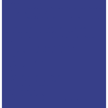
Резьбовые пластины
Пластины резьбовые ISO метрическая резьба
полный профиль 60°
Пластины резьбовые неполный профиль 60° и
55°
Пластины твердосплавные для нарезания
трапецеидальной резьбы TR 30°
Сменные пластины для корпусных фрез и
сверл
Пластины со вставками CBN/PCD
Комплектующие и оснастка
Цанги
Цанги ER поштучно
Наборы цанг
Стойки
Измерительные инструменты
Калибры кольца гладкие
Центр вращающийся
Токарные патроны
Сверлильные патроны
Хвостовики для сверлильных патронов
Ключи