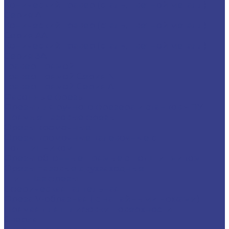
Конический гравер (сталь, цветной металл)
Серия A
Конический гравер (сталь, цветной металл)
Серия AA
Конический гравер (сталь, цветной металл)
Серия 3A
Гравер прямой
Гравер прямой Серия N
Гравер прямой Серия A
Фасонные фрезы
Фрезы для ручного фрезера и станков ЧПУ
Прямые пазовые фрезы
Фрезы кромочные
Фрезы кромочные калевочные с
подшипником
Фрезы обгонные прямые с подшипником
Фрезы пазовые двухзаходные
Шип-Паз фрезы
Сферическая галтельная
Фреза V-образная ( с напайными ножами)
Прямая для шлифовки поверхности
Сверла