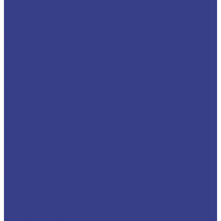
Цанговые патроны
Цанговые патроны BT(SK)-ER
Цанговые патроны KM(MT)-ER
Цанговые патроны с цилиндрическим
хвостовиком C-ER
Цанговые патроны с лыской SL-ER
Цанговые патроны HSK-ER
Оправки для корпусных фрез
Оправки BT30
Оправки BT40
Оправки BT50
Оправки C-FMB
Оправки MT
Оправки NT
Оправки SK
Фрезы со сменными пластинами
Фрезы с цилиндрическим хвостовиком
Торцевые насадные фрезы
Фрезы корпусные BAP400 90°
Фрезы корпусные KM12 45°
Фрезы корпусные RAP400R
Фрезы корпусные MFWN0806 (MFWN900)
Фасочные фрезы