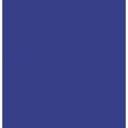
Спиральные однозаходные сферические
Фрезы прямые,кукуруза
Фрезы рашпильные (кукуруза)
Прямые двухзаходные
Граверы
Конический гравер (пирамидка)
Конический гравер с плоским кончиком
Конический гравер сферический
Фасонные фрезы
Фрезы для ручного фрезера и станков ЧПУ
Фреза V-образная ( с напайными ножами)
Прямая для шлифовки поверхности
Сверла
Сверла твердосплавные
Сверла HSS Co (Р6М5К5)
Центровочные сверла
Резцы со сменными пластинами
Резцы для наружной обработки (проходные)
Расточные резцы
Резцы отрезные и канавочные
Микрорезцы твердосплавные
Твердосплавные расточные микрорезцы для