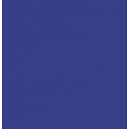
Т-образные гайки(сухари)
Оснастка крепежная для фрезерных станков
Штревели для фрезерного станка
Абразивные материалы
Резьбонарезной инструмент
Метчики метрические
Плашки для метрической резьбы
Резьбофрезы
Станки для заточки сверл
Компания
Новости
Статьи
Политика конфиденциальности и обработки
данных
Как зарегистрироваться на сайте
Как оформить заказ
Корпоративным и оптовым клиентам
Отзывы
Доставка по России
Помощь
Оплата
Доставка