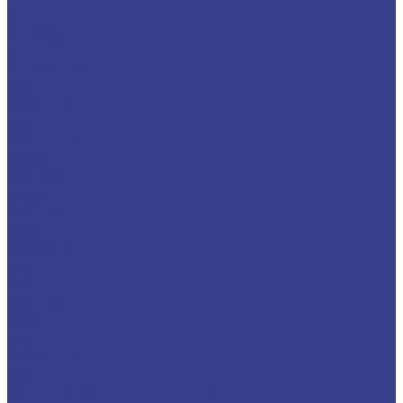
S-MTWNR
S-MVQNR
S-MVUNR
S-MWLNR
S-SCKCR
S-SCLCR/L
S-SCZCR
S-SDQCR
S-SDUCR
S-SDWCR
S-SDXCR
S-SDZCR
S-SSKCR
S-SSSCR
S-STFCR
S-STUCR
S-STWCR
S-SVUBR
S-SVUCR
S-SWLCR
S-SWUBR
Резцы отрезные и канавочные