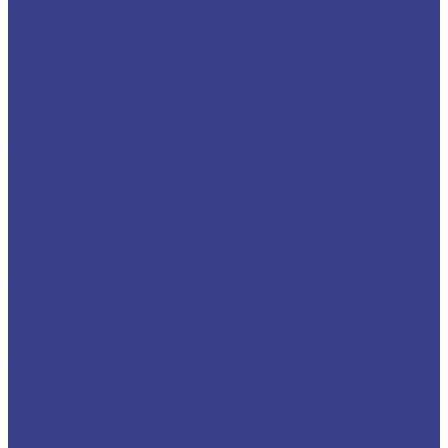
Фрезы по цветным и черным металлам
Спиральные однозаходные по алюминию,
меди, латуни
Спиральные двухзаходные по алюминию,
меди, латуни
Спиральные трехзаходные фрезы по
алюминию
Фрезы спиральные
Спиральные однозаходные с удалением
стружки вверх
Спиральные двухзаходные с удалением
стружки вверх
Спиральные трехзаходные с удалением
стружки вверх
Фрезы компрессионные
Компрессионные однозаходные
Компрессионные двухзаходные
Компрессионные трехзаходные
Фрезы для 3D обработки
Прямые двухзаходные конусные с радиусным
кончиком
Прямые двухзаходные конусные (плоский
кончик)