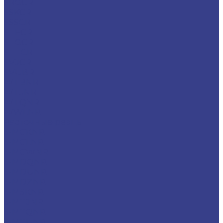
SRGCR
SSKCR
SSSCR
STFCR
STGCR
STTCR
SVJCR
SVUBR
WTBNR
WTJNR
WTQNR
WWLNR
Расточные резцы
S-MCKNR
S-MCLNR
S-MCWNR
S-MDQNR
S-MDUNR
S-MDZNR
S-MSKNR
S-MTJNR
S-MTQNR
S-MTUNR