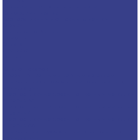
данных
Как зарегистрироваться на сайте
Как оформить заказ
Корпоративным и оптовым клиентам
Отзывы
Доставка по России
Помощь
Оплата
Доставка
Контакты
...
Каталог товаров
Фрезы по цветным и черным металлам
Спиральные однозаходные по алюминию,
меди, латуни
Твердосплавные фрезы по цветным металлам
Z1 серия 3A
Твердосплавные фрезы по цветным металлам
Z1 серия A
Твердосплавные фрезы по цветным металлам
Z1 серия AA
Спиральные двухзаходные по алюминию,
меди, латуни