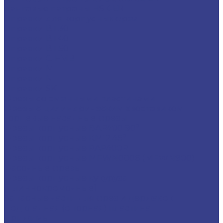
Цанговые патроны HSK-ER
Оправки для корпусных фрез
Оправки BT30
Оправки BT40
Оправки BT50
Оправки C-FMB
Оправки MT
Оправки NT
Оправки SK
Фрезы со сменными пластинами
Фрезы с цилиндрическим хвостовиком
Торцевые насадные фрезы
Фрезы корпусные BAP400 90°
Фрезы корпусные KM12 45°
Фрезы корпусные RAP400R
Фрезы корпусные MFWN0806 (MFWN900)
Фасочные фрезы
Фрезы корпусные кукуруза
(длиннокромочные)
Запасные части для фрез и державок
Подкладная (опорная) пластина
Прижимы