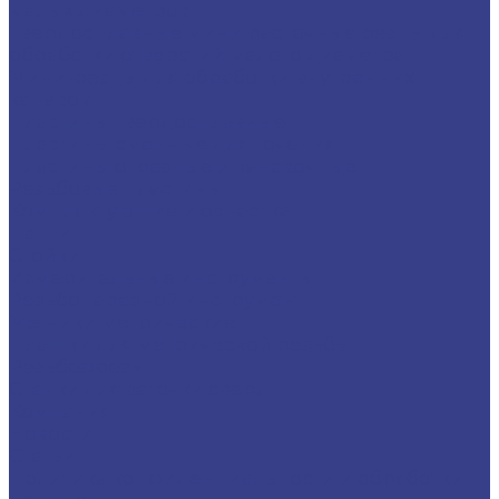
малых диаметров
Твердосплавные мини расточные резцы для
обработки отверстий малого диаметра
Мини-резцы для обработки внутренних
канавок
Пластины твердосплавные
Пластины сменные для точения
Пластины отрезные и канавочные
Резьбовые пластины
Комплектующие и оснастка
Цанги
Стойки
Измерительные инструменты
Резьбонарезной инструмент
Метчики метрические
Плашки для метрической резьбы
Резьбофрезы
Станки для заточки сверл
Компания
Новости
Статьи
Политика конфиденциальности и обработки