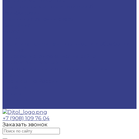
Метчики метрические
Плашки для метрической резьбы
Резьбофрезы
Станки для заточки сверл
Компания
Новости
Статьи
Политика конфиденциальности и обработки
данных
Как зарегистрироваться на сайте
Как оформить заказ
Корпоративным и оптовым клиентам
Отзывы
Доставка по России
Помощь
Оплата
Доставка
Контакты
+7 (908) 109 76 04
Заказать звонок