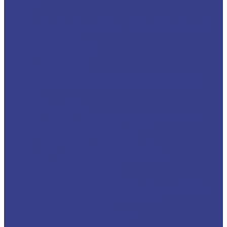
Штифты
Винты
TORX (звездочка) и шестигранные ключи для
державок и фрез
Расточные системы
Расточные головки
Расточные наборы
Патроны (оправки) для расточных головок
Удлинители, переходники для расточных
головок
Подставки оправок
Переходные оправки, держатели и втулки
BT-MT(КМ) переходные оправки
BT-SLN переходные оправки
KM(MT)-SLN переходные оправки
Держатели осевого инструмента и
цилиндрические втулки
Т-образные гайки(сухари)
Оснастка крепежная для фрезерных станков
Штревели для фрезерного станка
Абразивные материалы
Резьбонарезной инструмент