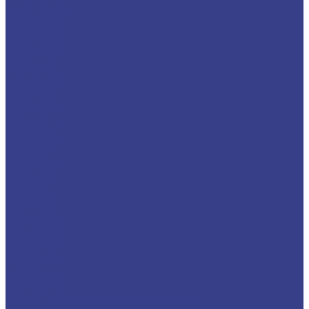
S-MTWNR
S-MVQNR
S-MVUNR
S-MWLNR
S-SCKCR
S-SCLCR/L
S-SCZCR
S-SDQCR
S-SDUCR
S-SDWCR
S-SDXCR
S-SDZCR
S-SSKCR
S-SSSCR
S-STFCR
S-STUCR
S-STWCR
S-SVUBR
S-SVUCR
S-SWLCR
S-SWUBR
Резцы отрезные и канавочные