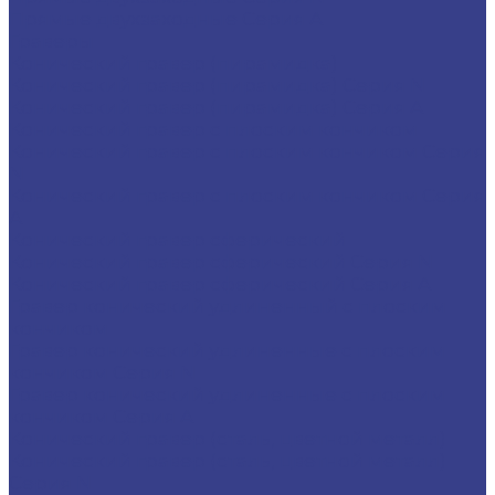
Прямые двухзаходные Серия A
Граверы
Конический гравер (пирамидка)
Конический гравер (пирамидка) Серия N
Конический гравер (пирамидка) Серия A
Конический гравер с плоским кончиком
Конический гравер с плоским кончиком Серия
N
Конический гравер с плоским кончиком Серия
A
Конический гравер сферический
Конический гравер сферический Серия N
Конический гравер сферический Серия A
Гравер конический удлиненный с плоским
кончиком
Гравер конический удлиненные с плоским
кончиком Серия N
Гравер конический удлиненные с плоским
кончиком Серия A
Конический гравер (сталь, цветной металл)
Конический гравер (сталь, цветной металл)
Серия N