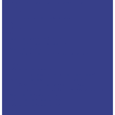
Державки отрезные и канавочные
KTGFR
MGEHR/L
Резцы для внутренних канавок
MGIVR
S-KTGFR
S-SNGR
Отрезные лезвия и блоки
Блоки для отрезных лезвий
Отрезные лезвия
Резцы токарные для торцевых канавок
FGHH
MGFVR
Резьбовые державки
Резцы для нарезания внутренней резьбы
Оправки и переходники для резцов
Антивибрационные державки, резцы
твердосплавные и HSS (быстрорежущяя сталь)
Отрезные державки HSS
Расточные державки HSS
Резьбовые державки HSS
Державки и ролики для накатки рифлений