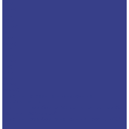
CCMT
CNMG
DCGT
DCMT
DNMG
RCGT
RPMT
SNMG
TBGH
TCMT
TNMG
TPGH
VBMT
VCMT
VNMG
WNMG
Пластины отрезные и канавочные
Резьбовые пластины
Пластины резьбовые ISO метрическая резьба
полный профиль 60°
Пластины резьбовые неполный профиль 60° и
55°