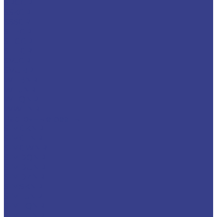
SRGCR
SSKCR
SSSCR
STFCR
STGCR
STTCR
SVJCR
SVUBR
WTBNR
WTJNR
WTQNR
WWLNR
Расточные резцы
S-MCKNR
S-MCLNR
S-MCWNR
S-MDQNR
S-MDUNR
S-MDZNR
S-MSKNR
S-MTJNR
S-MTQNR
S-MTUNR