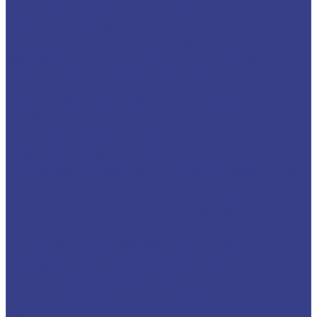
Микрорезцы твердосплавные
Твердосплавные расточные микрорезцы для
малых диаметров
Твердосплавные мини расточные резцы для
обработки отверстий малого диаметра
Мини-резцы для обработки внутренних
канавок
Мини-резец для нарезания внутренней
резьбы
Микрорезцы для обработки торцевых канавок
Мини резцы для контурного точения и
продольного растачивания
Микрорезцы твердосплавные для обратного
точения
Мини-резцы для профильного растачивания
Мини-резцы радиусные для обработки
торцевых канавок
Микрорезцы для обработки внутренних
канавок с полным радиусом
Переходные втулки для мини-резцов
Пластины твердосплавные
Пластины сменные для точения
CCGT