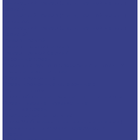
Конический гравер (сталь, цветной металл)
Серия A
Конический гравер (сталь, цветной металл)
Серия AA
Конический гравер (сталь, цветной металл)
Серия 3A
Гравер прямой
Гравер прямой Серия N
Гравер прямой Серия A
Фасонные фрезы
Фрезы для ручного фрезера и станков ЧПУ
Прямые пазовые фрезы
Фрезы кромочные
Фрезы кромочные калевочные с
подшипником
Фрезы обгонные прямые с подшипником
Фрезы пазовые двухзаходные
Шип-Паз фрезы
Сферическая галтельная
Фреза V-образная ( с напайными ножами)
Прямая для шлифовки поверхности
Сверла