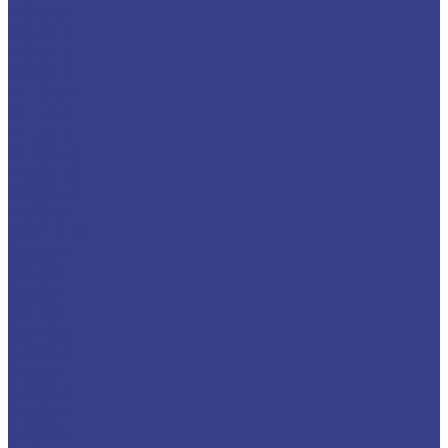
MSDNN
MSKNR
MSRNR
MSSNR
MTBNR
MTFNR
MTJNR
MTQNR
MVJNR/L
MVQNR
MVVNN
MWLNR/L
SCBCR
SCFCR
SCKCR
SCLCR
SCMCN
SDACR
SDJCR
SDQCR
SRACR
SRDCN