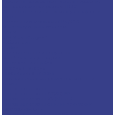
Пластины твердосплавные для нарезания
трапецеидальной резьбы TR 30°
Сменные пластины для корпусных фрез и
сверл
Пластины со вставками CBN/PCD
Комплектующие и оснастка
Цанги
Цанги ER поштучно
Наборы цанг
Стойки
Измерительные инструменты
Калибры кольца гладкие
Центр вращающийся
Токарные патроны
Сверлильные патроны
Хвостовики для сверлильных патронов
Ключи
Цанговые патроны
Цанговые патроны BT(SK)-ER
Цанговые патроны KM(MT)-ER
Цанговые патроны с цилиндрическим
хвостовиком C-ER
Цанговые патроны с лыской SL-ER