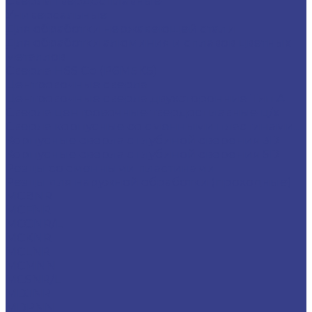
Сверла твердосплавные
Универсальные
Для обработки нержавеющей стали
Для обработки алюминия и сплавов цветных
металлов
Сверла HSS Co (Р6М5К5)
Центровочные сверла
Центровочные сверла двухсторонние Тип A
Сверла центровочные твердосплавные ц/х
Сверла корпусные со сменными пластинами...
Корпусные сверла с глубиной сверения 3D
Корпусные сверла с глубиной сверения 5D
Резцы со сменными пластинами
Резцы для наружной обработки (проходные)
MCBNR
MCFNR
MCGNR/L
MCKNR
MCLNR
MCMNN
MCSNR/L
MDJNR
MDPNN