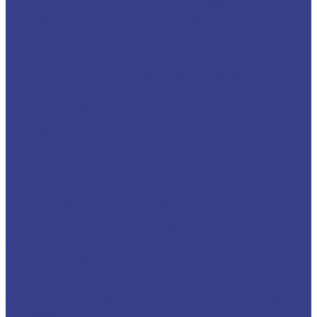
Фрезы по цветным и черным металлам
Спиральные однозаходные по алюминию,
меди, латуни
Спиральные двухзаходные по алюминию,
меди, латуни
Спиральные трехзаходные фрезы по
алюминию
Фрезы спиральные
Спиральные однозаходные с удалением
стружки вверх
Спиральные двухзаходные с удалением
стружки вверх
Спиральные трехзаходные с удалением
стружки вверх
Фрезы компрессионные
Компрессионные однозаходные
Компрессионные двухзаходные
Компрессионные трехзаходные
Фрезы для 3D обработки
Прямые двухзаходные конусные с радиусным
кончиком
Прямые двухзаходные конусные (плоский
кончик)