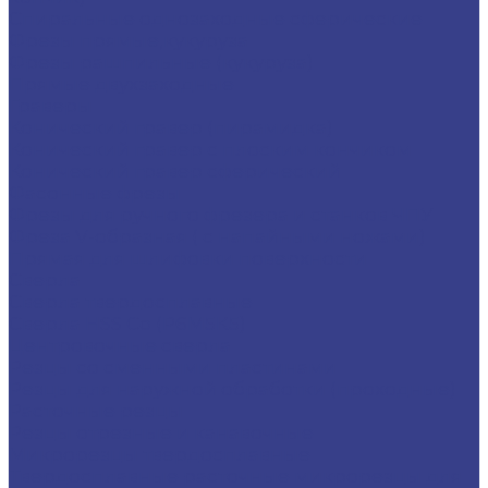
Спиральные однозаходные сферические
Фрезы прямые,кукуруза
Фрезы рашпильные (кукуруза)
Прямые двухзаходные
Граверы
Конический гравер (пирамидка)
Конический гравер с плоским кончиком
Конический гравер сферический
Фасонные фрезы
Фрезы для ручного фрезера и станков ЧПУ
Фреза V-образная ( с напайными ножами)
Прямая для шлифовки поверхности
Сверла
Сверла твердосплавные
Сверла HSS Co (Р6М5К5)
Центровочные сверла
Резцы со сменными пластинами
Резцы для наружной обработки (проходные)
Расточные резцы
Резцы отрезные и канавочные
Микрорезцы твердосплавные
Твердосплавные расточные микрорезцы для