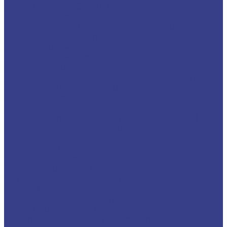
Гравер прямой Серия A
Фасонные фрезы
Фрезы для ручного фрезера и станков ЧПУ
Прямые пазовые фрезы
Фрезы кромочные
Фрезы кромочные калевочные с
подшипником
Фрезы обгонные прямые с подшипником
Фрезы пазовые двухзаходные
Шип-Паз фрезы
Сферическая галтельная
Фреза V-образная ( с напайными ножами)
Прямая для шлифовки поверхности
Сверла
Сверла твердосплавные
Универсальные
Для обработки нержавеющей стали
Для обработки алюминия и сплавов цветных
металлов
Сверла HSS Co (Р6М5К5)
Центровочные сверла
Центровочные сверла двухсторонние Тип A