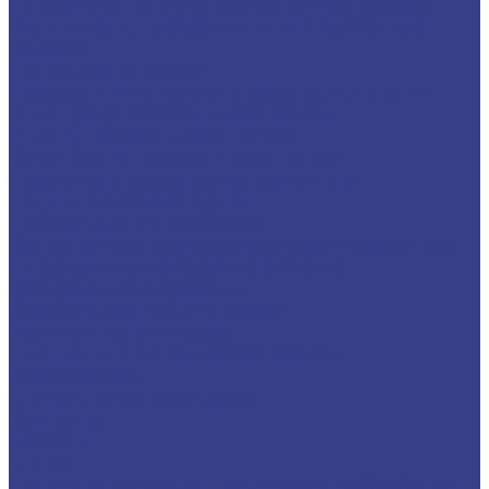
Патроны (оправки) для расточных головок
Удлинители, переходники для расточных
головок
Подставки оправок
Переходные оправки, держатели и втулки
BT-MT(КМ) переходные оправки
BT-SLN переходные оправки
KM(MT)-SLN переходные оправки
Держатели осевого инструмента и
цилиндрические втулки
Т-образные гайки(сухари)
Оснастка крепежная для фрезерных станков
Штревели для фрезерного станка
Абразивные материалы
Резьбонарезной инструмент
Метчики метрические
Плашки для метрической резьбы
Резьбофрезы
Станки для заточки сверл
Компания
Новости
Статьи
Политика конфиденциальности и обработки