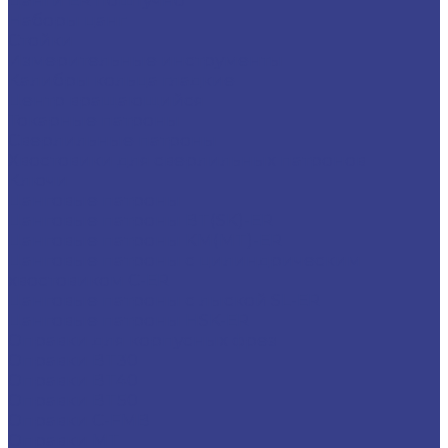
Цанги ER поштучно
Наборы цанг
Стойки
Измерительные инструменты
Калибры кольца гладкие
Центр вращающийся
Токарные патроны
Сверлильные патроны
Хвостовики для сверлильных патронов
Ключи
Цанговые патроны
Цанговые патроны BT(SK)-ER
Цанговые патроны KM(MT)-ER
Цанговые патроны с цилиндрическим
хвостовиком C-ER
Цанговые патроны с лыской SL-ER
Цанговые патроны HSK-ER
Оправки для корпусных фрез
Оправки BT30
Оправки BT40
Оправки BT50
Оправки C-FMB
Оправки MT