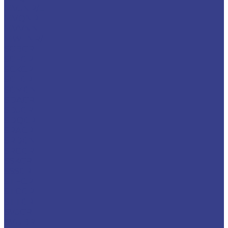
MVJNR/L
MVQNR
MVVNN
MWLNR/L
SCBCR
SCFCR
SCKCR
SCLCR
SCMCN
SDACR
SDJCR
SDQCR
SRACR
SRDCN
SRGCR
SSKCR
SSSCR
STFCR
STGCR
STTCR
SVJCR
SVUBR