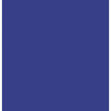
N
Спиральные двухзаходные конусные
сферические (конические)
Твердосплавные фрезы Z2 конусные
сферические Серия A
Твердосплавные фрезы Z2 конусные
сферические Серия N
Фрезы спиральные конусные сферические
однозаходные
Фрезы прямые,кукуруза
Фрезы рашпильные (кукуруза)
Фрезы рашпильные (кукуруза) Серия N
Фрезы рашпильные (кукуруза) Серия A
Прямые двухзаходные
Прямые двухзаходные Серия N
Прямые двухзаходные Серия A
Граверы
Конический гравер (пирамидка)
Конический гравер (пирамидка) Серия N
Конический гравер (пирамидка) Серия A
Конический гравер с плоским кончиком
Конический гравер с плоским кончиком Серия