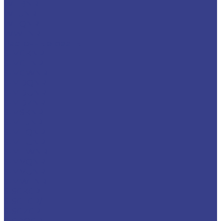
WTBNR
WTJNR
WTQNR
WWLNR
Расточные резцы
S-MCKNR
S-MCLNR
S-MCWNR
S-MDQNR
S-MDUNR
S-MDZNR
S-MSKNR
S-MTJNR
S-MTQNR
S-MTUNR
S-MTWNR
S-MVQNR
S-MVUNR
S-MWLNR
S-SCKCR
S-SCLCR/L
S-SCZCR