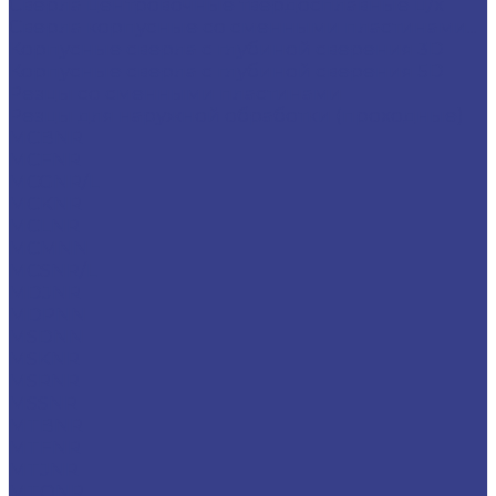
Сверла центровочные твердосплавные ц/х
Сверла корпусные со сменными пластинами...
Корпусные сверла с глубиной сверения 3D
Корпусные сверла с глубиной сверения 5D
Резцы со сменными пластинами
Резцы для наружной обработки (проходные)
MCBNR
MCFNR
MCGNR/L
MCKNR
MCLNR
MCMNN
MCSNR/L
MDJNR
MDPNN
MSDNN
MSKNR
MSRNR
MSSNR
MTBNR
MTFNR
MTJNR
MTQNR