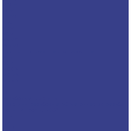
TBGH
TCMT
TNMG
TPGH
VBMT
VCMT
VNMG
WNMG
Пластины отрезные и канавочные
7GR
8GR
MGGN
MGMN
MRMN
SP
TGF
Резьбовые пластины
Пластины резьбовые ISO метрическая резьба
полный профиль 60°
11ER
11IR
16ER