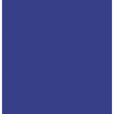
Оправки NT
Оправки SK
Фрезы со сменными пластинами
Фрезы с цилиндрическим хвостовиком
Торцевые насадные фрезы
Фрезы корпусные BAP400 90°
Фрезы корпусные KM12 45°
Фрезы корпусные RAP400R
Фрезы корпусные MFWN0806 (MFWN900)
Фасочные фрезы
Фрезы корпусные кукуруза
(длиннокромочные)
Запасные части для фрез и державок
Подкладная (опорная) пластина
Прижимы
Штифты
Винты
TORX (звездочка) и шестигранные ключи для
державок и фрез
Расточные системы
Расточные головки
Расточные наборы