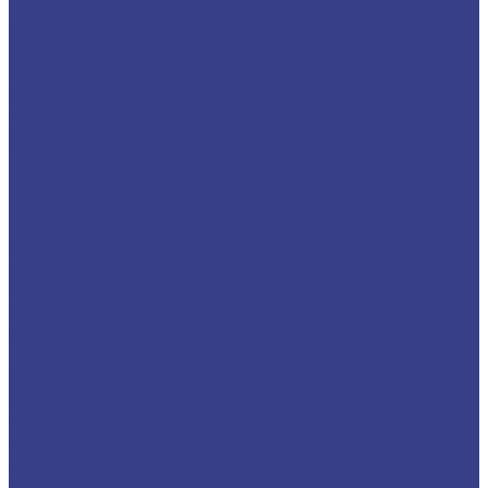
16IR
22ER
22IR
27ER
27IR
Пластины резьбовые неполный профиль 60° и
55°
11ER
11IR
16ER
16IR
22ER
22IR
27ER
27IR
Пластины твердосплавные для нарезания
трапецеидальной резьбы TR 30°
Сменные пластины для корпусных фрез и
сверл
Пластины со вставками CBN/PCD
Комплектующие и оснастка
Цанги