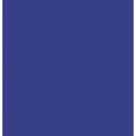
Блоки для отрезных лезвий
Отрезные лезвия
Резцы токарные для торцевых канавок
FGHH
MGFVR
Резьбовые державки
Резцы для нарезания внутренней резьбы
Оправки и переходники для резцов
Антивибрационные державки, резцы
твердосплавные и HSS (быстрорежущяя сталь)
Отрезные державки HSS
Расточные державки HSS
Резьбовые державки HSS
Державки и ролики для накатки рифлений
Микрорезцы твердосплавные
Твердосплавные расточные микрорезцы для
малых диаметров
Твердосплавные мини расточные резцы для
обработки отверстий малого диаметра
Мини-резцы для обработки внутренних
канавок
Мини-резец для нарезания внутренней