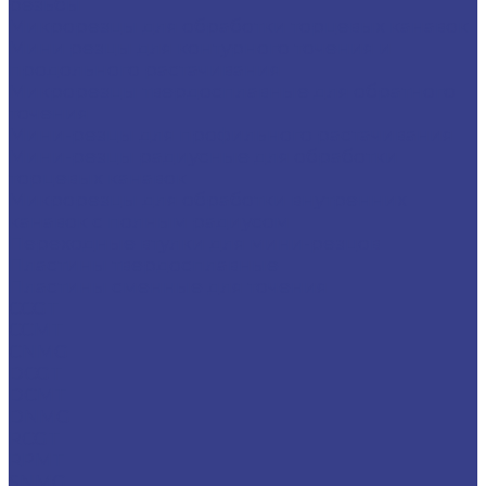
резьбы
Микрорезцы для обработки торцевых канавок
Мини резцы для контурного точения и
продольного растачивания
Микрорезцы твердосплавные для обратного
точения
Мини-резцы для профильного растачивания
Мини-резцы радиусные для обработки
торцевых канавок
Микрорезцы для обработки внутренних
канавок с полным радиусом
Переходные втулки для мини-резцов
Пластины твердосплавные
Пластины сменные для точения
CCGT
CCMT
CNMG
DCGT
DCMT
DNMG
RCGT
RPMT
SNMG