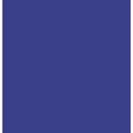
Т-образные гайки(сухари)
Оснастка крепежная для фрезерных станков
Штревели для фрезерного станка
Абразивные материалы
Резьбонарезной инструмент
Метчики метрические
Плашки для метрической резьбы
Резьбофрезы
Станки для заточки сверл
Компания
Новости
Статьи
Политика конфиденциальности и обработки
данных
Как зарегистрироваться на сайте
Как оформить заказ
Корпоративным и оптовым клиентам
Отзывы
Доставка по России
Помощь
Оплата
Доставка