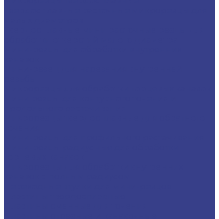
Микрорезцы твердосплавные
Твердосплавные расточные микрорезцы для
малых диаметров
Твердосплавные мини расточные резцы для
обработки отверстий малого диаметра
Мини-резцы для обработки внутренних
канавок
Мини-резец для нарезания внутренней
резьбы
Микрорезцы для обработки торцевых канавок
Мини резцы для контурного точения и
продольного растачивания
Микрорезцы твердосплавные для обратного
точения
Мини-резцы для профильного растачивания
Мини-резцы радиусные для обработки
торцевых канавок
Микрорезцы для обработки внутренних
канавок с полным радиусом
Переходные втулки для мини-резцов
Пластины твердосплавные
Пластины сменные для точения
Пластины отрезные и канавочные