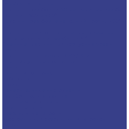
Резьбовые пластины
Пластины резьбовые ISO метрическая резьба
полный профиль 60°
Пластины резьбовые неполный профиль 60° и
55°
Пластины твердосплавные для нарезания
трапецеидальной резьбы TR 30°
Сменные пластины для корпусных фрез и
сверл
Пластины со вставками CBN/PCD
Комплектующие и оснастка
Цанги
Цанги ER поштучно
Наборы цанг
Стойки
Измерительные инструменты
Калибры кольца гладкие
Центр вращающийся
Токарные патроны
Сверлильные патроны
Хвостовики для сверлильных патронов
Ключи