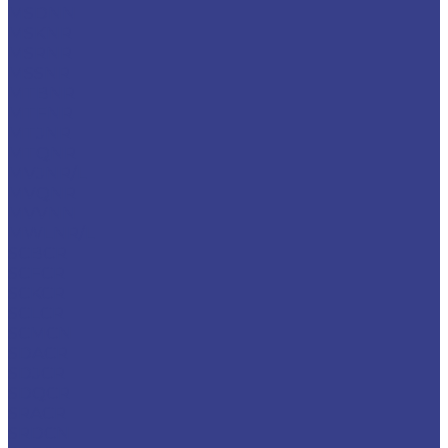
MSDNN
MSKNR
MSRNR
MSSNR
MTBNR
MTFNR
MTJNR
MTQNR
MVJNR/L
MVQNR
MVVNN
MWLNR/L
SCBCR
SCFCR
SCKCR
SCLCR
SCMCN
SDACR
SDJCR
SDQCR
SRACR
SRDCN