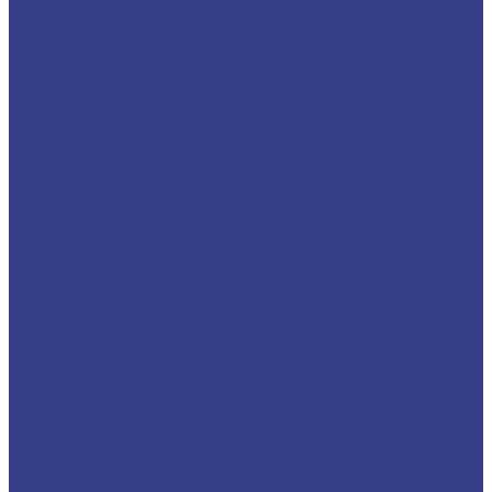
Конический гравер (сталь, цветной металл)
Серия A
Конический гравер (сталь, цветной металл)
Серия AA
Конический гравер (сталь, цветной металл)
Серия 3A
Гравер прямой
Гравер прямой Серия N
Гравер прямой Серия A
Фасонные фрезы
Фрезы для ручного фрезера и станков ЧПУ
Прямые пазовые фрезы
Фрезы кромочные
Фрезы кромочные калевочные с
подшипником
Фрезы обгонные прямые с подшипником
Фрезы пазовые двухзаходные
Шип-Паз фрезы
Сферическая галтельная
Фреза V-образная ( с напайными ножами)
Прямая для шлифовки поверхности
Сверла