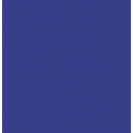
Спиральные однозаходные сферические
Фрезы прямые,кукуруза
Фрезы рашпильные (кукуруза)
Прямые двухзаходные
Граверы
Конический гравер (пирамидка)
Конический гравер с плоским кончиком
Конический гравер сферический
Фасонные фрезы
Фрезы для ручного фрезера и станков ЧПУ
Фреза V-образная ( с напайными ножами)
Прямая для шлифовки поверхности
Сверла
Сверла твердосплавные
Сверла HSS Co (Р6М5К5)
Центровочные сверла
Резцы со сменными пластинами
Резцы для наружной обработки (проходные)
Расточные резцы
Резцы отрезные и канавочные
Микрорезцы твердосплавные
Твердосплавные расточные микрорезцы для