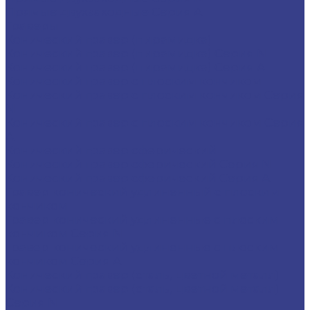
Прямые двухзаходные Серия A
Граверы
Конический гравер (пирамидка)
Конический гравер (пирамидка) Серия N
Конический гравер (пирамидка) Серия A
Конический гравер с плоским кончиком
Конический гравер с плоским кончиком Серия
N
Конический гравер с плоским кончиком Серия
A
Конический гравер сферический
Конический гравер сферический Серия N
Конический гравер сферический Серия A
Гравер конический удлиненный с плоским
кончиком
Гравер конический удлиненные с плоским
кончиком Серия N
Гравер конический удлиненные с плоским
кончиком Серия A
Конический гравер (сталь, цветной металл)
Конический гравер (сталь, цветной металл)
Серия N