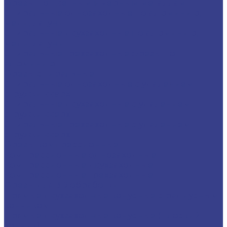
Фрезы по цветным и черным металлам
Спиральные однозаходные по алюминию,
меди, латуни
Спиральные двухзаходные по алюминию,
меди, латуни
Спиральные трехзаходные фрезы по
алюминию
Фрезы спиральные
Спиральные однозаходные с удалением
стружки вверх
Спиральные двухзаходные с удалением
стружки вверх
Спиральные трехзаходные с удалением
стружки вверх
Фрезы компрессионные
Компрессионные однозаходные
Компрессионные двухзаходные
Компрессионные трехзаходные
Фрезы для 3D обработки
Прямые двухзаходные конусные с радиусным
кончиком
Прямые двухзаходные конусные (плоский
кончик)