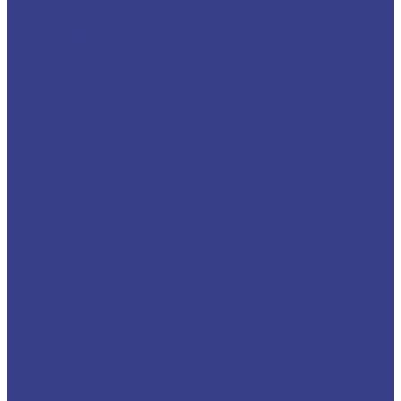
данных
Как зарегистрироваться на сайте
Как оформить заказ
Корпоративным и оптовым клиентам
Отзывы
Доставка по России
Помощь
Оплата
Доставка
Контакты
...
Каталог товаров
Фрезы по цветным и черным металлам
Спиральные однозаходные по алюминию,
меди, латуни
Твердосплавные фрезы по цветным металлам
Z1 серия 3A
Твердосплавные фрезы по цветным металлам
Z1 серия A
Твердосплавные фрезы по цветным металлам
Z1 серия AA
Спиральные двухзаходные по алюминию,
меди, латуни