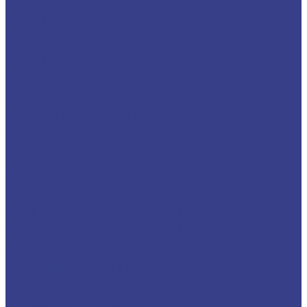
Державки отрезные и канавочные
KTGFR
MGEHR/L
Резцы для внутренних канавок
MGIVR
S-KTGFR
S-SNGR
Отрезные лезвия и блоки
Блоки для отрезных лезвий
Отрезные лезвия
Резцы токарные для торцевых канавок
FGHH
MGFVR
Резьбовые державки
Резцы для нарезания внутренней резьбы
Оправки и переходники для резцов
Антивибрационные державки, резцы
твердосплавные и HSS (быстрорежущяя сталь)
Отрезные державки HSS
Расточные державки HSS
Резьбовые державки HSS
Державки и ролики для накатки рифлений