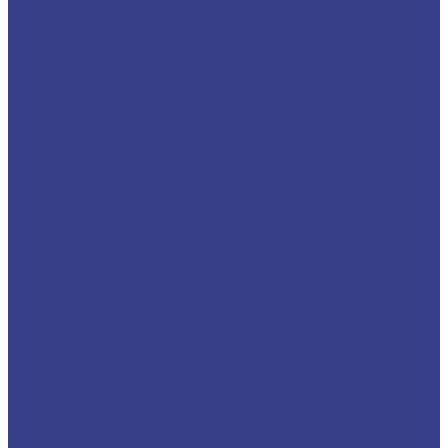
S-MTWNR
S-MVQNR
S-MVUNR
S-MWLNR
S-SCKCR
S-SCLCR/L
S-SCZCR
S-SDQCR
S-SDUCR
S-SDWCR
S-SDXCR
S-SDZCR
S-SSKCR
S-SSSCR
S-STFCR
S-STUCR
S-STWCR
S-SVUBR
S-SVUCR
S-SWLCR
S-SWUBR
Резцы отрезные и канавочные