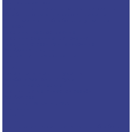
малых диаметров
Твердосплавные мини расточные резцы для
обработки отверстий малого диаметра
Мини-резцы для обработки внутренних
канавок
Пластины твердосплавные
Пластины сменные для точения
Пластины отрезные и канавочные
Резьбовые пластины
Комплектующие и оснастка
Цанги
Стойки
Измерительные инструменты
Резьбонарезной инструмент
Метчики метрические
Плашки для метрической резьбы
Резьбофрезы
Станки для заточки сверл
Компания
Новости
Статьи
Политика конфиденциальности и обработки