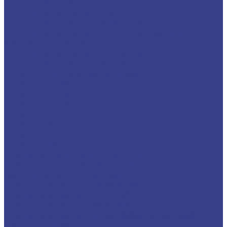
Цанговые патроны
Цанговые патроны BT(SK)-ER
Цанговые патроны KM(MT)-ER
Цанговые патроны с цилиндрическим
хвостовиком C-ER
Цанговые патроны с лыской SL-ER
Цанговые патроны HSK-ER
Оправки для корпусных фрез
Оправки BT30
Оправки BT40
Оправки BT50
Оправки C-FMB
Оправки MT
Оправки NT
Оправки SK
Фрезы со сменными пластинами
Фрезы с цилиндрическим хвостовиком
Торцевые насадные фрезы
Фрезы корпусные BAP400 90°
Фрезы корпусные KM12 45°
Фрезы корпусные RAP400R
Фрезы корпусные MFWN0806 (MFWN900)
Фасочные фрезы