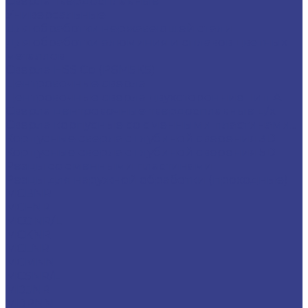
Сверла твердосплавные
Универсальные
Для обработки нержавеющей стали
Для обработки алюминия и сплавов цветных
металлов
Сверла HSS Co (Р6М5К5)
Центровочные сверла
Центровочные сверла двухсторонние Тип A
Сверла центровочные твердосплавные ц/х
Сверла корпусные со сменными пластинами...
Корпусные сверла с глубиной сверения 3D
Корпусные сверла с глубиной сверения 5D
Резцы со сменными пластинами
Резцы для наружной обработки (проходные)
MCBNR
MCFNR
MCGNR/L
MCKNR
MCLNR
MCMNN
MCSNR/L
MDJNR
MDPNN