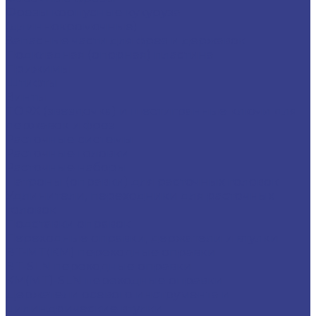
Фрезы корпусные кукуруза
(длиннокромочные)
Запасные части для фрез и державок
Подкладная (опорная) пластина
Прижимы
Штифты
Винты
TORX (звездочка) и шестигранные ключи для
державок и фрез
Расточные системы
Расточные головки
Расточные наборы
Патроны (оправки) для расточных головок
Удлинители, переходники для расточных
головок
Подставки оправок
Переходные оправки, держатели и втулки
BT-MT(КМ) переходные оправки
BT-SLN переходные оправки
KM(MT)-SLN переходные оправки
Держатели осевого инструмента и
цилиндрические втулки