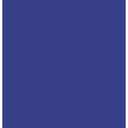
SRGCR
SSKCR
SSSCR
STFCR
STGCR
STTCR
SVJCR
SVUBR
WTBNR
WTJNR
WTQNR
WWLNR
Расточные резцы
S-MCKNR
S-MCLNR
S-MCWNR
S-MDQNR
S-MDUNR
S-MDZNR
S-MSKNR
S-MTJNR
S-MTQNR
S-MTUNR