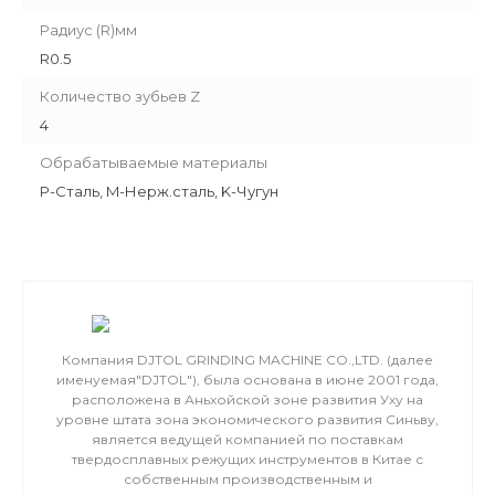
Радиус (R)мм
R0.5
Количество зубьев Z
4
Обрабатываемые материалы
P-Сталь, M-Нерж.сталь, K-Чугун
Компания DJTOL GRINDING MACHINE CO.,LTD. (далее
именуемая"DJTOL"), была основана в июне 2001 года,
расположена в Аньхойской зоне развития Уху на
уровне штата зона экономического развития Синьву,
является ведущей компанией по поставкам
твердосплавных режущих инструментов в Китае с
собственным производственным и