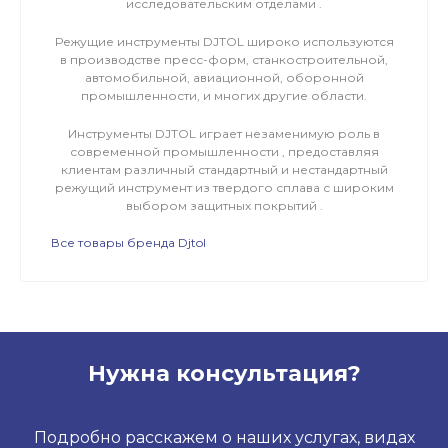
исследовательским отделами .
Режущие инструменты DJTOL широко используются
в производстве пресс-форм, станкостроительной,
автомобильной, авиационной, оборонной
промышленности, и многих другие области.
Инструменты DJTOL играет незаменимую роль в
современной промышленности , предоставляя
клиентам различный стандартный и нестандартный
режущий инструмент из твердого сплава с широким
выбором защитных покрытий .
Все товары бренда Djtol
Нужна консультация?
Подробно расскажем о наших услугах, видах