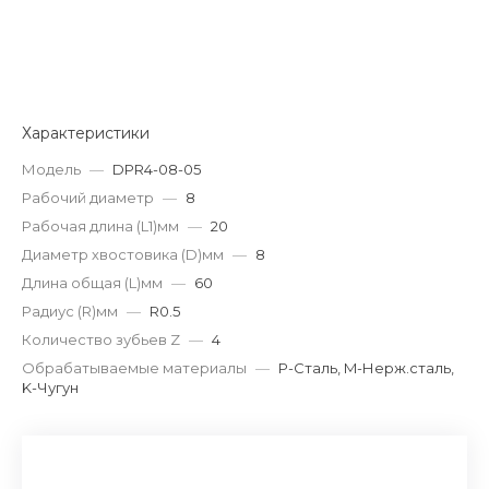
Характеристики
Модель
—
DPR4-08-05
Рабочий диаметр
—
8
Рабочая длина (L1)мм
—
20
Диаметр хвостовика (D)мм
—
8
Длина общая (L)мм
—
60
Радиус (R)мм
—
R0.5
Количество зубьев Z
—
4
Обрабатываемые материалы
—
P-Сталь, M-Нерж.сталь,
K-Чугун