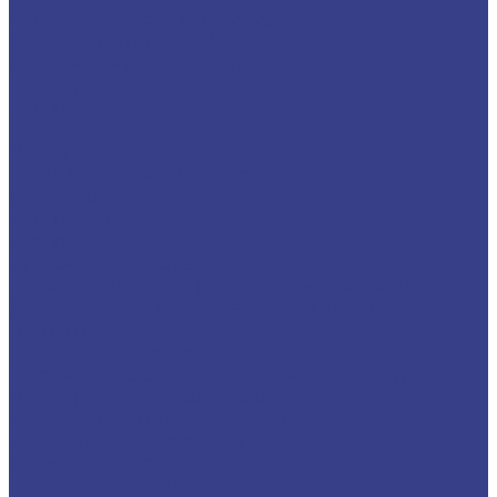
Фрезы корпусные кукуруза
(длиннокромочные)
Запасные части для фрез и державок
Подкладная (опорная) пластина
Прижимы
Штифты
Винты
TORX (звездочка) и шестигранные ключи для
державок и фрез
Расточные системы
Расточные головки
Расточные наборы
Патроны (оправки) для расточных головок
Удлинители, переходники для расточных
головок
Подставки оправок
Переходные оправки, держатели и втулки
BT-MT(КМ) переходные оправки
BT-SLN переходные оправки
KM(MT)-SLN переходные оправки
Держатели осевого инструмента и
цилиндрические втулки