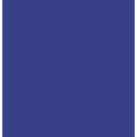
Микрорезцы твердосплавные
Твердосплавные расточные микрорезцы для
малых диаметров
Твердосплавные мини расточные резцы для
обработки отверстий малого диаметра
Мини-резцы для обработки внутренних
канавок
Мини-резец для нарезания внутренней
резьбы
Микрорезцы для обработки торцевых канавок
Мини резцы для контурного точения и
продольного растачивания
Микрорезцы твердосплавные для обратного
точения
Мини-резцы для профильного растачивания
Мини-резцы радиусные для обработки
торцевых канавок
Микрорезцы для обработки внутренних
канавок с полным радиусом
Переходные втулки для мини-резцов
Пластины твердосплавные
Пластины сменные для точения
Пластины отрезные и канавочные