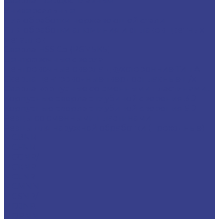
Сверла твердосплавные
Универсальные
Для обработки нержавеющей стали
Для обработки алюминия и сплавов цветных
металлов
Сверла HSS Co (Р6М5К5)
Центровочные сверла
Центровочные сверла двухсторонние Тип A
Сверла центровочные твердосплавные ц/х
Сверла корпусные со сменными пластинами...
Корпусные сверла с глубиной сверения 3D
Корпусные сверла с глубиной сверения 5D
Резцы со сменными пластинами
Резцы для наружной обработки (проходные)
MCBNR
MCFNR
MCGNR/L
MCKNR
MCLNR
MCMNN
MCSNR/L
MDJNR
MDPNN