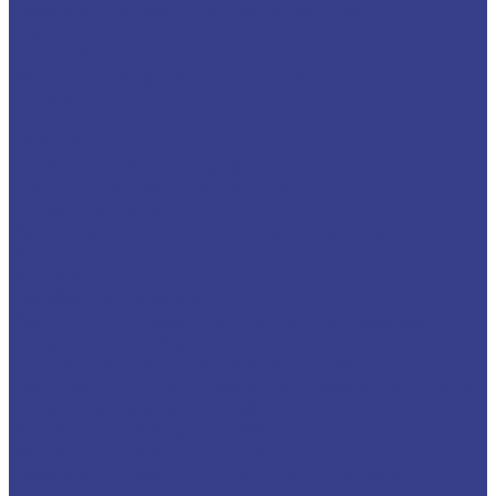
Державки отрезные и канавочные
KTGFR
MGEHR/L
Резцы для внутренних канавок
MGIVR
S-KTGFR
S-SNGR
Отрезные лезвия и блоки
Блоки для отрезных лезвий
Отрезные лезвия
Резцы токарные для торцевых канавок
FGHH
MGFVR
Резьбовые державки
Резцы для нарезания внутренней резьбы
Оправки и переходники для резцов
Антивибрационные державки, резцы
твердосплавные и HSS (быстрорежущяя сталь)
Отрезные державки HSS
Расточные державки HSS
Резьбовые державки HSS
Державки и ролики для накатки рифлений