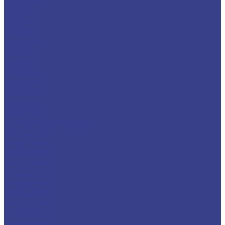
SRGCR
SSKCR
SSSCR
STFCR
STGCR
STTCR
SVJCR
SVUBR
WTBNR
WTJNR
WTQNR
WWLNR
Расточные резцы
S-MCKNR
S-MCLNR
S-MCWNR
S-MDQNR
S-MDUNR
S-MDZNR
S-MSKNR
S-MTJNR
S-MTQNR
S-MTUNR