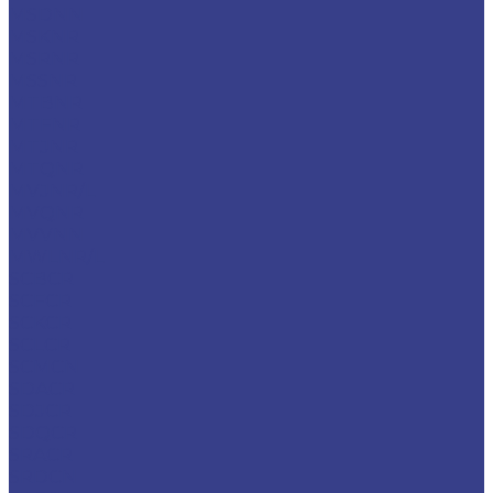
MSDNN
MSKNR
MSRNR
MSSNR
MTBNR
MTFNR
MTJNR
MTQNR
MVJNR/L
MVQNR
MVVNN
MWLNR/L
SCBCR
SCFCR
SCKCR
SCLCR
SCMCN
SDACR
SDJCR
SDQCR
SRACR
SRDCN