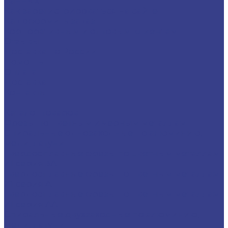
данных
Как зарегистрироваться на сайте
Как оформить заказ
Корпоративным и оптовым клиентам
Отзывы
Доставка по России
Помощь
Оплата
Доставка
Контакты
...
Каталог товаров
Фрезы по цветным и черным металлам
Спиральные однозаходные по алюминию,
меди, латуни
Твердосплавные фрезы по цветным металлам
Z1 серия 3A
Твердосплавные фрезы по цветным металлам
Z1 серия A
Твердосплавные фрезы по цветным металлам
Z1 серия AA
Спиральные двухзаходные по алюминию,
меди, латуни