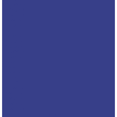
S-MTWNR
S-MVQNR
S-MVUNR
S-MWLNR
S-SCKCR
S-SCLCR/L
S-SCZCR
S-SDQCR
S-SDUCR
S-SDWCR
S-SDXCR
S-SDZCR
S-SSKCR
S-SSSCR
S-STFCR
S-STUCR
S-STWCR
S-SVUBR
S-SVUCR
S-SWLCR
S-SWUBR
Резцы отрезные и канавочные