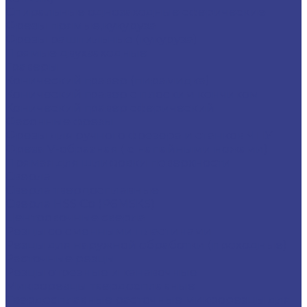
Спиральные однозаходные сферические
Фрезы прямые,кукуруза
Фрезы рашпильные (кукуруза)
Прямые двухзаходные
Граверы
Конический гравер (пирамидка)
Конический гравер с плоским кончиком
Конический гравер сферический
Фасонные фрезы
Фрезы для ручного фрезера и станков ЧПУ
Фреза V-образная ( с напайными ножами)
Прямая для шлифовки поверхности
Сверла
Сверла твердосплавные
Сверла HSS Co (Р6М5К5)
Центровочные сверла
Резцы со сменными пластинами
Резцы для наружной обработки (проходные)
Расточные резцы
Резцы отрезные и канавочные
Микрорезцы твердосплавные
Твердосплавные расточные микрорезцы для