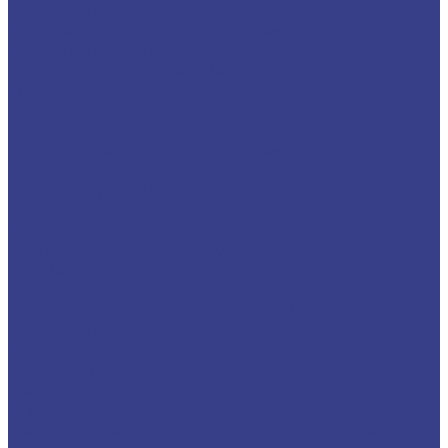
малых диаметров
Твердосплавные мини расточные резцы для
обработки отверстий малого диаметра
Мини-резцы для обработки внутренних
канавок
Пластины твердосплавные
Пластины сменные для точения
Пластины отрезные и канавочные
Резьбовые пластины
Комплектующие и оснастка
Цанги
Стойки
Измерительные инструменты
Резьбонарезной инструмент
Метчики метрические
Плашки для метрической резьбы
Резьбофрезы
Станки для заточки сверл
Компания
Новости
Статьи
Политика конфиденциальности и обработки