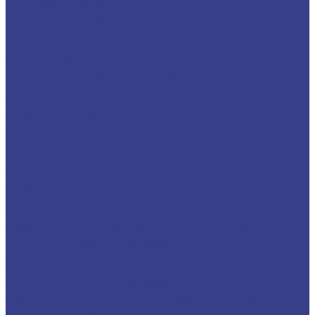
Цанговые патроны
Цанговые патроны BT(SK)-ER
Цанговые патроны KM(MT)-ER
Цанговые патроны с цилиндрическим
хвостовиком C-ER
Цанговые патроны с лыской SL-ER
Цанговые патроны HSK-ER
Оправки для корпусных фрез
Оправки BT30
Оправки BT40
Оправки BT50
Оправки C-FMB
Оправки MT
Оправки NT
Оправки SK
Фрезы со сменными пластинами
Фрезы с цилиндрическим хвостовиком
Торцевые насадные фрезы
Фрезы корпусные BAP400 90°
Фрезы корпусные KM12 45°
Фрезы корпусные RAP400R
Фрезы корпусные MFWN0806 (MFWN900)
Фасочные фрезы