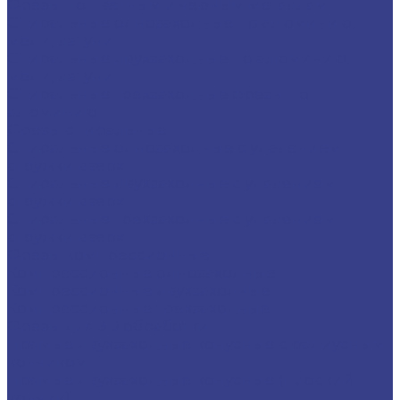
Фрезы по цветным и черным металлам
Спиральные однозаходные по алюминию,
меди, латуни
Спиральные двухзаходные по алюминию,
меди, латуни
Спиральные трехзаходные фрезы по
алюминию
Фрезы спиральные
Спиральные однозаходные с удалением
стружки вверх
Спиральные двухзаходные с удалением
стружки вверх
Спиральные трехзаходные с удалением
стружки вверх
Фрезы компрессионные
Компрессионные однозаходные
Компрессионные двухзаходные
Компрессионные трехзаходные
Фрезы для 3D обработки
Прямые двухзаходные конусные с радиусным
кончиком
Прямые двухзаходные конусные (плоский
кончик)