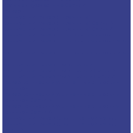
Прямые двухзаходные Серия A
Граверы
Конический гравер (пирамидка)
Конический гравер (пирамидка) Серия N
Конический гравер (пирамидка) Серия A
Конический гравер с плоским кончиком
Конический гравер с плоским кончиком Серия
N
Конический гравер с плоским кончиком Серия
A
Конический гравер сферический
Конический гравер сферический Серия N
Конический гравер сферический Серия A
Гравер конический удлиненный с плоским
кончиком
Гравер конический удлиненные с плоским
кончиком Серия N
Гравер конический удлиненные с плоским
кончиком Серия A
Конический гравер (сталь, цветной металл)
Конический гравер (сталь, цветной металл)
Серия N