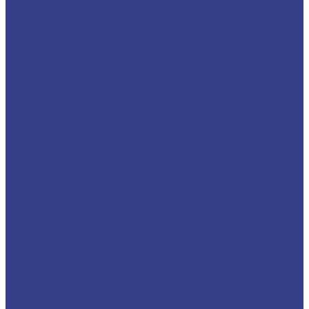
Т-образные гайки(сухари)
Оснастка крепежная для фрезерных станков
Штревели для фрезерного станка
Абразивные материалы
Резьбонарезной инструмент
Метчики метрические
Плашки для метрической резьбы
Резьбофрезы
Станки для заточки сверл
Компания
Новости
Статьи
Политика конфиденциальности и обработки
данных
Как зарегистрироваться на сайте
Как оформить заказ
Корпоративным и оптовым клиентам
Отзывы
Доставка по России
Помощь
Оплата
Доставка