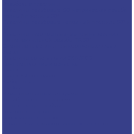
Резьбовые пластины
Пластины резьбовые ISO метрическая резьба
полный профиль 60°
Пластины резьбовые неполный профиль 60° и
55°
Пластины твердосплавные для нарезания
трапецеидальной резьбы TR 30°
Сменные пластины для корпусных фрез и
сверл
Пластины со вставками CBN/PCD
Комплектующие и оснастка
Цанги
Цанги ER поштучно
Наборы цанг
Стойки
Измерительные инструменты
Калибры кольца гладкие
Центр вращающийся
Токарные патроны
Сверлильные патроны
Хвостовики для сверлильных патронов
Ключи