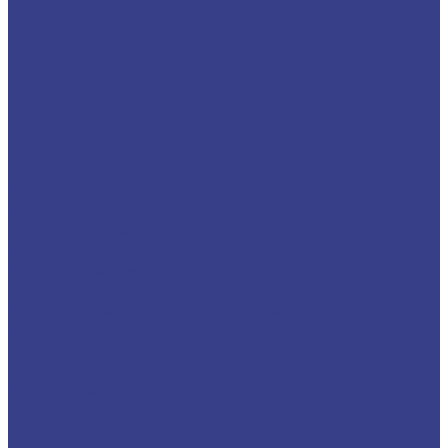
Конический гравер (сталь, цветной металл)
Серия A
Конический гравер (сталь, цветной металл)
Серия AA
Конический гравер (сталь, цветной металл)
Серия 3A
Гравер прямой
Гравер прямой Серия N
Гравер прямой Серия A
Фасонные фрезы
Фрезы для ручного фрезера и станков ЧПУ
Прямые пазовые фрезы
Фрезы кромочные
Фрезы кромочные калевочные с
подшипником
Фрезы обгонные прямые с подшипником
Фрезы пазовые двухзаходные
Шип-Паз фрезы
Сферическая галтельная
Фреза V-образная ( с напайными ножами)
Прямая для шлифовки поверхности
Сверла