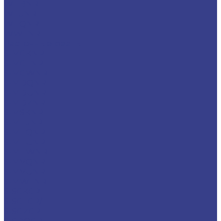
WTBNR
WTJNR
WTQNR
WWLNR
Расточные резцы
S-MCKNR
S-MCLNR
S-MCWNR
S-MDQNR
S-MDUNR
S-MDZNR
S-MSKNR
S-MTJNR
S-MTQNR
S-MTUNR
S-MTWNR
S-MVQNR
S-MVUNR
S-MWLNR
S-SCKCR
S-SCLCR/L
S-SCZCR