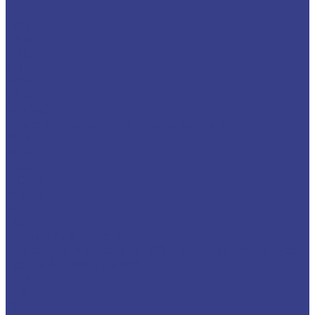
TBGH
TCMT
TNMG
TPGH
VBMT
VCMT
VNMG
WNMG
Пластины отрезные и канавочные
7GR
8GR
MGGN
MGMN
MRMN
SP
TGF
Резьбовые пластины
Пластины резьбовые ISO метрическая резьба
полный профиль 60°
11ER
11IR
16ER