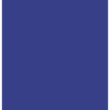
Блоки для отрезных лезвий
Отрезные лезвия
Резцы токарные для торцевых канавок
FGHH
MGFVR
Резьбовые державки
Резцы для нарезания внутренней резьбы
Оправки и переходники для резцов
Антивибрационные державки, резцы
твердосплавные и HSS (быстрорежущяя сталь)
Отрезные державки HSS
Расточные державки HSS
Резьбовые державки HSS
Державки и ролики для накатки рифлений
Микрорезцы твердосплавные
Твердосплавные расточные микрорезцы для
малых диаметров
Твердосплавные мини расточные резцы для
обработки отверстий малого диаметра
Мини-резцы для обработки внутренних
канавок
Мини-резец для нарезания внутренней