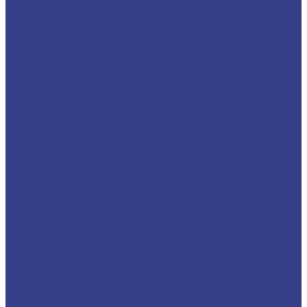
Сверла центровочные твердосплавные ц/х
Сверла корпусные со сменными пластинами...
Корпусные сверла с глубиной сверения 3D
Корпусные сверла с глубиной сверения 5D
Резцы со сменными пластинами
Резцы для наружной обработки (проходные)
MCBNR
MCFNR
MCGNR/L
MCKNR
MCLNR
MCMNN
MCSNR/L
MDJNR
MDPNN
MSDNN
MSKNR
MSRNR
MSSNR
MTBNR
MTFNR
MTJNR
MTQNR