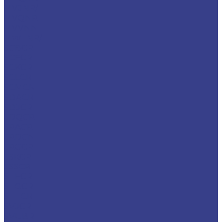
MVJNR/L
MVQNR
MVVNN
MWLNR/L
SCBCR
SCFCR
SCKCR
SCLCR
SCMCN
SDACR
SDJCR
SDQCR
SRACR
SRDCN
SRGCR
SSKCR
SSSCR
STFCR
STGCR
STTCR
SVJCR
SVUBR