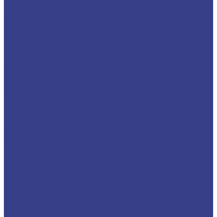
Цанги ER поштучно
Наборы цанг
Стойки
Измерительные инструменты
Калибры кольца гладкие
Центр вращающийся
Токарные патроны
Сверлильные патроны
Хвостовики для сверлильных патронов
Ключи
Цанговые патроны
Цанговые патроны BT(SK)-ER
Цанговые патроны KM(MT)-ER
Цанговые патроны с цилиндрическим
хвостовиком C-ER
Цанговые патроны с лыской SL-ER
Цанговые патроны HSK-ER
Оправки для корпусных фрез
Оправки BT30
Оправки BT40
Оправки BT50
Оправки C-FMB
Оправки MT