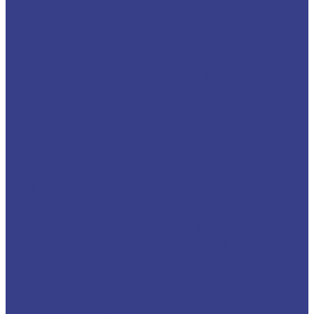
16IR
22ER
22IR
27ER
27IR
Пластины резьбовые неполный профиль 60° и
55°
11ER
11IR
16ER
16IR
22ER
22IR
27ER
27IR
Пластины твердосплавные для нарезания
трапецеидальной резьбы TR 30°
Сменные пластины для корпусных фрез и
сверл
Пластины со вставками CBN/PCD
Комплектующие и оснастка
Цанги