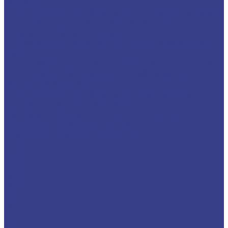
резьбы
Микрорезцы для обработки торцевых канавок
Мини резцы для контурного точения и
продольного растачивания
Микрорезцы твердосплавные для обратного
точения
Мини-резцы для профильного растачивания
Мини-резцы радиусные для обработки
торцевых канавок
Микрорезцы для обработки внутренних
канавок с полным радиусом
Переходные втулки для мини-резцов
Пластины твердосплавные
Пластины сменные для точения
CCGT
CCMT
CNMG
DCGT
DCMT
DNMG
RCGT
RPMT
SNMG