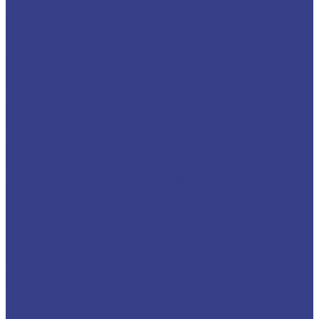
Гравер прямой Серия A
Фасонные фрезы
Фрезы для ручного фрезера и станков ЧПУ
Прямые пазовые фрезы
Фрезы кромочные
Фрезы кромочные калевочные с
подшипником
Фрезы обгонные прямые с подшипником
Фрезы пазовые двухзаходные
Шип-Паз фрезы
Сферическая галтельная
Фреза V-образная ( с напайными ножами)
Прямая для шлифовки поверхности
Сверла
Сверла твердосплавные
Универсальные
Для обработки нержавеющей стали
Для обработки алюминия и сплавов цветных
металлов
Сверла HSS Co (Р6М5К5)
Центровочные сверла
Центровочные сверла двухсторонние Тип A