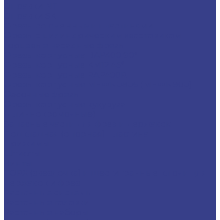
Оправки NT
Оправки SK
Фрезы со сменными пластинами
Фрезы с цилиндрическим хвостовиком
Торцевые насадные фрезы
Фрезы корпусные BAP400 90°
Фрезы корпусные KM12 45°
Фрезы корпусные RAP400R
Фрезы корпусные MFWN0806 (MFWN900)
Фасочные фрезы
Фрезы корпусные кукуруза
(длиннокромочные)
Запасные части для фрез и державок
Подкладная (опорная) пластина
Прижимы
Штифты
Винты
TORX (звездочка) и шестигранные ключи для
державок и фрез
Расточные системы
Расточные головки
Расточные наборы