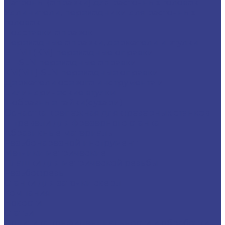
Патроны (оправки) для расточных головок
Удлинители, переходники для расточных
головок
Подставки оправок
Переходные оправки, держатели и втулки
BT-MT(КМ) переходные оправки
BT-SLN переходные оправки
KM(MT)-SLN переходные оправки
Держатели осевого инструмента и
цилиндрические втулки
Т-образные гайки(сухари)
Оснастка крепежная для фрезерных станков
Штревели для фрезерного станка
Абразивные материалы
Резьбонарезной инструмент
Метчики метрические
Плашки для метрической резьбы
Резьбофрезы
Станки для заточки сверл
Компания
Новости
Статьи
Политика конфиденциальности и обработки