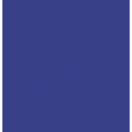
N
Спиральные двухзаходные конусные
сферические (конические)
Твердосплавные фрезы Z2 конусные
сферические Серия A
Твердосплавные фрезы Z2 конусные
сферические Серия N
Фрезы спиральные конусные сферические
однозаходные
Фрезы прямые,кукуруза
Фрезы рашпильные (кукуруза)
Фрезы рашпильные (кукуруза) Серия N
Фрезы рашпильные (кукуруза) Серия A
Прямые двухзаходные
Прямые двухзаходные Серия N
Прямые двухзаходные Серия A
Граверы
Конический гравер (пирамидка)
Конический гравер (пирамидка) Серия N
Конический гравер (пирамидка) Серия A
Конический гравер с плоским кончиком
Конический гравер с плоским кончиком Серия