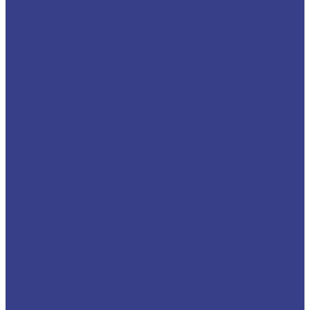
S-SDQCR
S-SDUCR
S-SDWCR
S-SDXCR
S-SDZCR
S-SSKCR
S-SSSCR
S-STFCR
S-STUCR
S-STWCR
S-SVUBR
S-SVUCR
S-SWLCR
S-SWUBR
Резцы отрезные и канавочные
Державки отрезные и канавочные
KTGFR
MGEHR/L
Резцы для внутренних канавок
MGIVR
S-KTGFR
S-SNGR
Отрезные лезвия и блоки