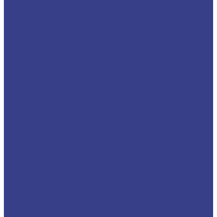
SP
TGF
Резьбовые пластины
Пластины резьбовые ISO метрическая резьба
полный профиль 60°
11ER
11IR
16ER
16IR
22ER
22IR
27ER
27IR
Пластины резьбовые неполный профиль 60° и
55°
11ER
11IR
16ER
16IR
22ER
22IR
27ER
27IR