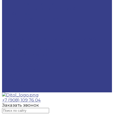
Метчики метрические
Плашки для метрической резьбы
Резьбофрезы
Станки для заточки сверл
Компания
Новости
Статьи
Политика конфиденциальности и обработки
данных
Как зарегистрироваться на сайте
Как оформить заказ
Корпоративным и оптовым клиентам
Отзывы
Доставка по России
Помощь
Оплата
Доставка
Контакты
+7 (908) 109 76 04
Заказать звонок