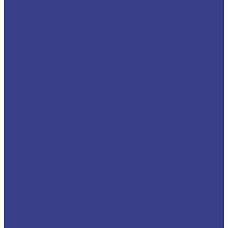
S-MTWNR
S-MVQNR
S-MVUNR
S-MWLNR
S-SCKCR
S-SCLCR/L
S-SCZCR
S-SDQCR
S-SDUCR
S-SDWCR
S-SDXCR
S-SDZCR
S-SSKCR
S-SSSCR
S-STFCR
S-STUCR
S-STWCR
S-SVUBR
S-SVUCR
S-SWLCR
S-SWUBR
Резцы отрезные и канавочные