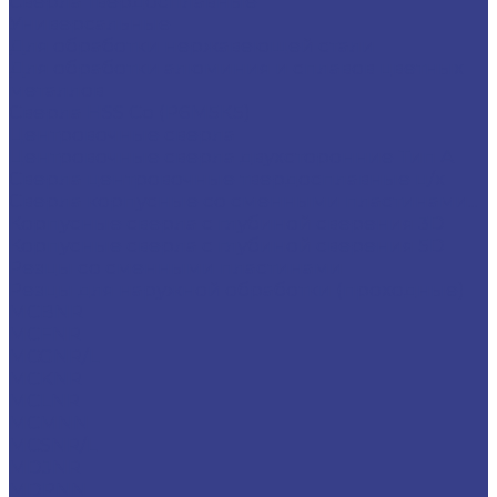
Сверла твердосплавные
Универсальные
Для обработки нержавеющей стали
Для обработки алюминия и сплавов цветных
металлов
Сверла HSS Co (Р6М5К5)
Центровочные сверла
Центровочные сверла двухсторонние Тип A
Сверла центровочные твердосплавные ц/х
Сверла корпусные со сменными пластинами...
Корпусные сверла с глубиной сверения 3D
Корпусные сверла с глубиной сверения 5D
Резцы со сменными пластинами
Резцы для наружной обработки (проходные)
MCBNR
MCFNR
MCGNR/L
MCKNR
MCLNR
MCMNN
MCSNR/L
MDJNR
MDPNN