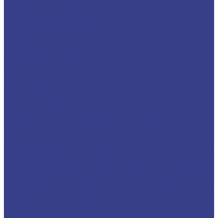
данных
Как зарегистрироваться на сайте
Как оформить заказ
Корпоративным и оптовым клиентам
Отзывы
Доставка по России
Помощь
Оплата
Доставка
Контакты
...
Каталог товаров
Фрезы по цветным и черным металлам
Спиральные однозаходные по алюминию,
меди, латуни
Твердосплавные фрезы по цветным металлам
Z1 серия 3A
Твердосплавные фрезы по цветным металлам
Z1 серия A
Твердосплавные фрезы по цветным металлам
Z1 серия AA
Спиральные двухзаходные по алюминию,
меди, латуни