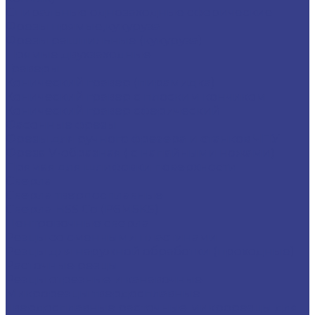
Спиральные однозаходные сферические
Фрезы прямые,кукуруза
Фрезы рашпильные (кукуруза)
Прямые двухзаходные
Граверы
Конический гравер (пирамидка)
Конический гравер с плоским кончиком
Конический гравер сферический
Фасонные фрезы
Фрезы для ручного фрезера и станков ЧПУ
Фреза V-образная ( с напайными ножами)
Прямая для шлифовки поверхности
Сверла
Сверла твердосплавные
Сверла HSS Co (Р6М5К5)
Центровочные сверла
Резцы со сменными пластинами
Резцы для наружной обработки (проходные)
Расточные резцы
Резцы отрезные и канавочные
Микрорезцы твердосплавные
Твердосплавные расточные микрорезцы для