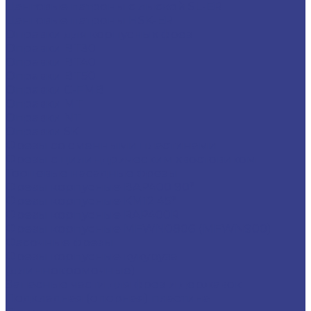
Цанговые патроны с лыской SL-ER
Цанговые патроны HSK-ER
Оправки для корпусных фрез
Оправки BT30
Оправки BT40
Оправки BT50
Оправки C-FMB
Оправки MT
Оправки NT
Оправки SK
Фрезы со сменными пластинами
Фрезы с цилиндрическим хвостовиком
Торцевые насадные фрезы
Фрезы корпусные BAP400 90°
Фрезы корпусные KM12 45°
Фрезы корпусные RAP400R
Фрезы корпусные MFWN0806 (MFWN900)
Фасочные фрезы
Фрезы корпусные кукуруза
(длиннокромочные)
Запасные части для фрез и державок
Подкладная (опорная) пластина