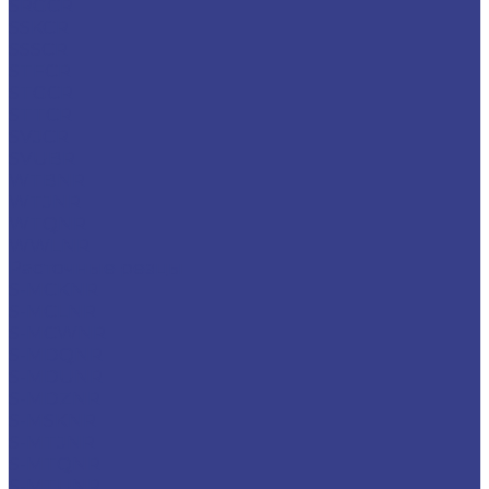
SRGCR
SSKCR
SSSCR
STFCR
STGCR
STTCR
SVJCR
SVUBR
WTBNR
WTJNR
WTQNR
WWLNR
Расточные резцы
S-MCKNR
S-MCLNR
S-MCWNR
S-MDQNR
S-MDUNR
S-MDZNR
S-MSKNR
S-MTJNR
S-MTQNR
S-MTUNR