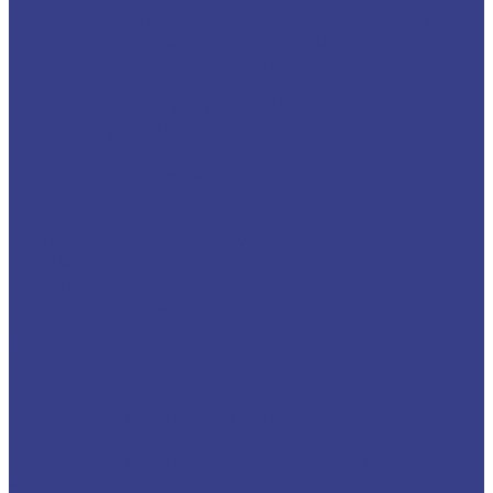
Пластины твердосплавные для нарезания
трапецеидальной резьбы TR 30°
Сменные пластины для корпусных фрез и
сверл
Пластины со вставками CBN/PCD
Комплектующие и оснастка
Цанги
Цанги ER поштучно
Наборы цанг
Стойки
Измерительные инструменты
Калибры кольца гладкие
Центр вращающийся
Токарные патроны
Сверлильные патроны
Хвостовики для сверлильных патронов
Ключи
Цанговые патроны
Цанговые патроны BT(SK)-ER
Цанговые патроны KM(MT)-ER
Цанговые патроны с цилиндрическим
хвостовиком C-ER