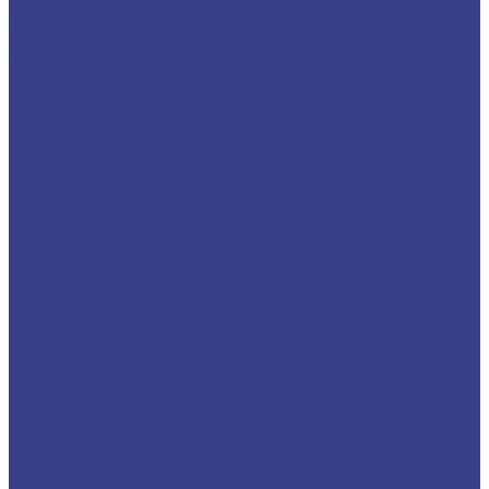
Микрорезцы твердосплавные
Твердосплавные расточные микрорезцы для
малых диаметров
Твердосплавные мини расточные резцы для
обработки отверстий малого диаметра
Мини-резцы для обработки внутренних
канавок
Мини-резец для нарезания внутренней
резьбы
Микрорезцы для обработки торцевых канавок
Мини резцы для контурного точения и
продольного растачивания
Микрорезцы твердосплавные для обратного
точения
Мини-резцы для профильного растачивания
Мини-резцы радиусные для обработки
торцевых канавок
Микрорезцы для обработки внутренних
канавок с полным радиусом
Переходные втулки для мини-резцов
Пластины твердосплавные
Пластины сменные для точения
CCGT