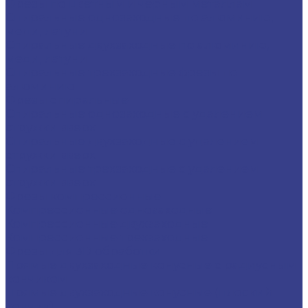
Фрезы по цветным и черным металлам
Спиральные однозаходные по алюминию,
меди, латуни
Спиральные двухзаходные по алюминию,
меди, латуни
Спиральные трехзаходные фрезы по
алюминию
Фрезы спиральные
Спиральные однозаходные с удалением
стружки вверх
Спиральные двухзаходные с удалением
стружки вверх
Спиральные трехзаходные с удалением
стружки вверх
Фрезы компрессионные
Компрессионные однозаходные
Компрессионные двухзаходные
Компрессионные трехзаходные
Фрезы для 3D обработки
Прямые двухзаходные конусные с радиусным
кончиком
Прямые двухзаходные конусные (плоский
кончик)