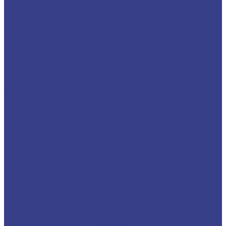
Прижимы
Штифты
Винты
TORX (звездочка) и шестигранные ключи для
державок и фрез
Расточные системы
Расточные головки
Расточные наборы
Патроны (оправки) для расточных головок
Удлинители, переходники для расточных
головок
Подставки оправок
Переходные оправки, держатели и втулки
BT-MT(КМ) переходные оправки
BT-SLN переходные оправки
KM(MT)-SLN переходные оправки
Держатели осевого инструмента и
цилиндрические втулки
Т-образные гайки(сухари)
Оснастка крепежная для фрезерных станков
Штревели для фрезерного станка
Абразивные материалы
Резьбонарезной инструмент