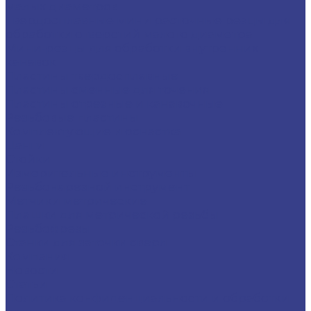
малых диаметров
Твердосплавные мини расточные резцы для
обработки отверстий малого диаметра
Мини-резцы для обработки внутренних
канавок
Пластины твердосплавные
Пластины сменные для точения
Пластины отрезные и канавочные
Резьбовые пластины
Комплектующие и оснастка
Цанги
Стойки
Измерительные инструменты
Резьбонарезной инструмент
Метчики метрические
Плашки для метрической резьбы
Резьбофрезы
Станки для заточки сверл
Компания
Новости
Статьи
Политика конфиденциальности и обработки