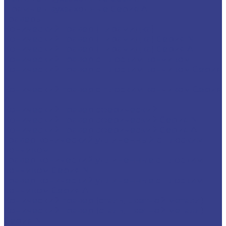
Прямые двухзаходные Серия A
Граверы
Конический гравер (пирамидка)
Конический гравер (пирамидка) Серия N
Конический гравер (пирамидка) Серия A
Конический гравер с плоским кончиком
Конический гравер с плоским кончиком Серия
N
Конический гравер с плоским кончиком Серия
A
Конический гравер сферический
Конический гравер сферический Серия N
Конический гравер сферический Серия A
Гравер конический удлиненный с плоским
кончиком
Гравер конический удлиненные с плоским
кончиком Серия N
Гравер конический удлиненные с плоским
кончиком Серия A
Конический гравер (сталь, цветной металл)
Конический гравер (сталь, цветной металл)
Серия N