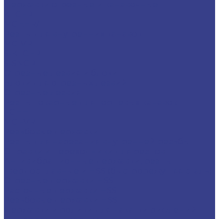
Державки отрезные и канавочные
KTGFR
MGEHR/L
Резцы для внутренних канавок
MGIVR
S-KTGFR
S-SNGR
Отрезные лезвия и блоки
Блоки для отрезных лезвий
Отрезные лезвия
Резцы токарные для торцевых канавок
FGHH
MGFVR
Резьбовые державки
Резцы для нарезания внутренней резьбы
Оправки и переходники для резцов
Антивибрационные державки, резцы
твердосплавные и HSS (быстрорежущяя сталь)
Отрезные державки HSS
Расточные державки HSS
Резьбовые державки HSS
Державки и ролики для накатки рифлений