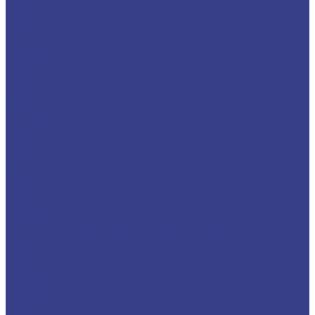
CCMT
CNMG
DCGT
DCMT
DNMG
RCGT
RPMT
SNMG
TBGH
TCMT
TNMG
TPGH
VBMT
VCMT
VNMG
WNMG
Пластины отрезные и канавочные
7GR
8GR
MGGN
MGMN
MRMN