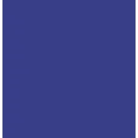
MSDNN
MSKNR
MSRNR
MSSNR
MTBNR
MTFNR
MTJNR
MTQNR
MVJNR/L
MVQNR
MVVNN
MWLNR/L
SCBCR
SCFCR
SCKCR
SCLCR
SCMCN
SDACR
SDJCR
SDQCR
SRACR
SRDCN