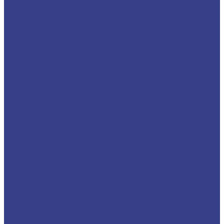
Конический гравер (сталь, цветной металл)
Серия A
Конический гравер (сталь, цветной металл)
Серия AA
Конический гравер (сталь, цветной металл)
Серия 3A
Гравер прямой
Гравер прямой Серия N
Гравер прямой Серия A
Фасонные фрезы
Фрезы для ручного фрезера и станков ЧПУ
Прямые пазовые фрезы
Фрезы кромочные
Фрезы кромочные калевочные с
подшипником
Фрезы обгонные прямые с подшипником
Фрезы пазовые двухзаходные
Шип-Паз фрезы
Сферическая галтельная
Фреза V-образная ( с напайными ножами)
Прямая для шлифовки поверхности
Сверла