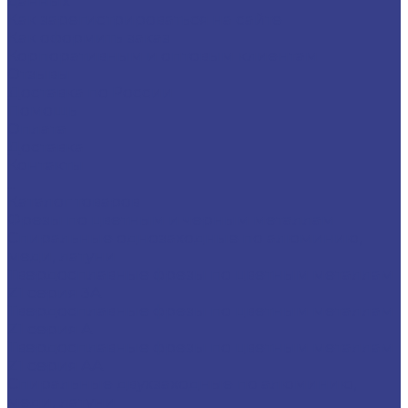
данных
Как зарегистрироваться на сайте
Как оформить заказ
Корпоративным и оптовым клиентам
Отзывы
Доставка по России
Помощь
Оплата
Доставка
Контакты
...
Каталог товаров
Фрезы по цветным и черным металлам
Спиральные однозаходные по алюминию,
меди, латуни
Твердосплавные фрезы по цветным металлам
Z1 серия 3A
Твердосплавные фрезы по цветным металлам
Z1 серия A
Твердосплавные фрезы по цветным металлам
Z1 серия AA
Спиральные двухзаходные по алюминию,
меди, латуни