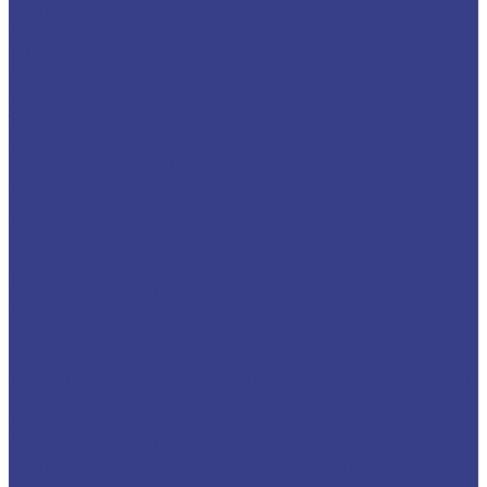
Державки отрезные и канавочные
KTGFR
MGEHR/L
Резцы для внутренних канавок
MGIVR
S-KTGFR
S-SNGR
Отрезные лезвия и блоки
Блоки для отрезных лезвий
Отрезные лезвия
Резцы токарные для торцевых канавок
FGHH
MGFVR
Резьбовые державки
Резцы для нарезания внутренней резьбы
Оправки и переходники для резцов
Антивибрационные державки, резцы
твердосплавные и HSS (быстрорежущяя сталь)
Отрезные державки HSS
Расточные державки HSS
Резьбовые державки HSS
Державки и ролики для накатки рифлений