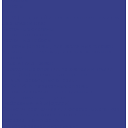
Прижимы
Штифты
Винты
TORX (звездочка) и шестигранные ключи для
державок и фрез
Расточные системы
Расточные головки
Расточные наборы
Патроны (оправки) для расточных головок
Удлинители, переходники для расточных
головок
Подставки оправок
Переходные оправки, держатели и втулки
BT-MT(КМ) переходные оправки
BT-SLN переходные оправки
KM(MT)-SLN переходные оправки
Держатели осевого инструмента и
цилиндрические втулки
Т-образные гайки(сухари)
Оснастка крепежная для фрезерных станков
Штревели для фрезерного станка
Абразивные материалы
Резьбонарезной инструмент