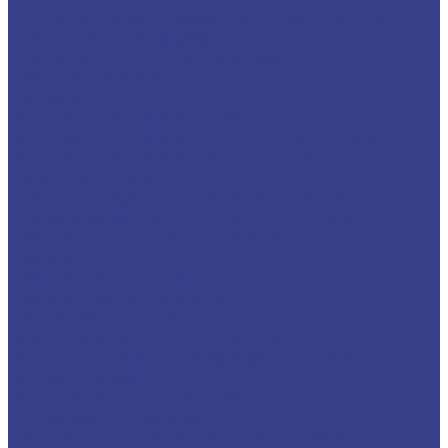
Спиральные однозаходные сферические
Фрезы прямые,кукуруза
Фрезы рашпильные (кукуруза)
Прямые двухзаходные
Граверы
Конический гравер (пирамидка)
Конический гравер с плоским кончиком
Конический гравер сферический
Фасонные фрезы
Фрезы для ручного фрезера и станков ЧПУ
Фреза V-образная ( с напайными ножами)
Прямая для шлифовки поверхности
Сверла
Сверла твердосплавные
Сверла HSS Co (Р6М5К5)
Центровочные сверла
Резцы со сменными пластинами
Резцы для наружной обработки (проходные)
Расточные резцы
Резцы отрезные и канавочные
Микрорезцы твердосплавные
Твердосплавные расточные микрорезцы для