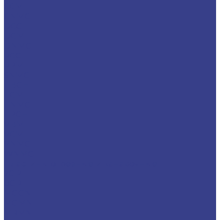
CCMT
CNMG
DCGT
DCMT
DNMG
RCGT
RPMT
SNMG
TBGH
TCMT
TNMG
TPGH
VBMT
VCMT
VNMG
WNMG
Пластины отрезные и канавочные
7GR
8GR
MGGN
MGMN
MRMN