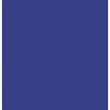
Прямые двухзаходные Серия A
Граверы
Конический гравер (пирамидка)
Конический гравер (пирамидка) Серия N
Конический гравер (пирамидка) Серия A
Конический гравер с плоским кончиком
Конический гравер с плоским кончиком Серия
N
Конический гравер с плоским кончиком Серия
A
Конический гравер сферический
Конический гравер сферический Серия N
Конический гравер сферический Серия A
Гравер конический удлиненный с плоским
кончиком
Гравер конический удлиненные с плоским
кончиком Серия N
Гравер конический удлиненные с плоским
кончиком Серия A
Конический гравер (сталь, цветной металл)
Конический гравер (сталь, цветной металл)
Серия N