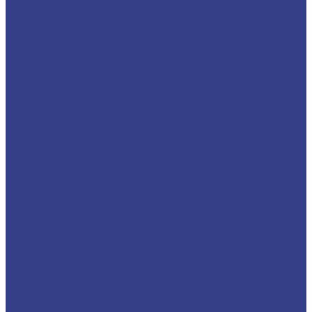
MSDNN
MSKNR
MSRNR
MSSNR
MTBNR
MTFNR
MTJNR
MTQNR
MVJNR/L
MVQNR
MVVNN
MWLNR/L
SCBCR
SCFCR
SCKCR
SCLCR
SCMCN
SDACR
SDJCR
SDQCR
SRACR
SRDCN