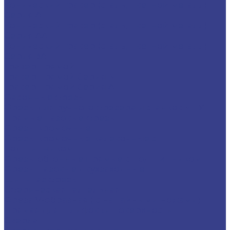
Конический гравер (сталь, цветной металл)
Серия A
Конический гравер (сталь, цветной металл)
Серия AA
Конический гравер (сталь, цветной металл)
Серия 3A
Гравер прямой
Гравер прямой Серия N
Гравер прямой Серия A
Фасонные фрезы
Фрезы для ручного фрезера и станков ЧПУ
Прямые пазовые фрезы
Фрезы кромочные
Фрезы кромочные калевочные с
подшипником
Фрезы обгонные прямые с подшипником
Фрезы пазовые двухзаходные
Шип-Паз фрезы
Сферическая галтельная
Фреза V-образная ( с напайными ножами)
Прямая для шлифовки поверхности
Сверла