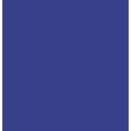
малых диаметров
Твердосплавные мини расточные резцы для
обработки отверстий малого диаметра
Мини-резцы для обработки внутренних
канавок
Пластины твердосплавные
Пластины сменные для точения
Пластины отрезные и канавочные
Резьбовые пластины
Комплектующие и оснастка
Цанги
Стойки
Измерительные инструменты
Резьбонарезной инструмент
Метчики метрические
Плашки для метрической резьбы
Резьбофрезы
Станки для заточки сверл
Компания
Новости
Статьи
Политика конфиденциальности и обработки