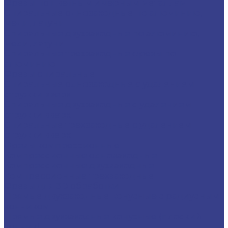
Фрезы по цветным и черным металлам
Спиральные однозаходные по алюминию,
меди, латуни
Спиральные двухзаходные по алюминию,
меди, латуни
Спиральные трехзаходные фрезы по
алюминию
Фрезы спиральные
Спиральные однозаходные с удалением
стружки вверх
Спиральные двухзаходные с удалением
стружки вверх
Спиральные трехзаходные с удалением
стружки вверх
Фрезы компрессионные
Компрессионные однозаходные
Компрессионные двухзаходные
Компрессионные трехзаходные
Фрезы для 3D обработки
Прямые двухзаходные конусные с радиусным
кончиком
Прямые двухзаходные конусные (плоский
кончик)