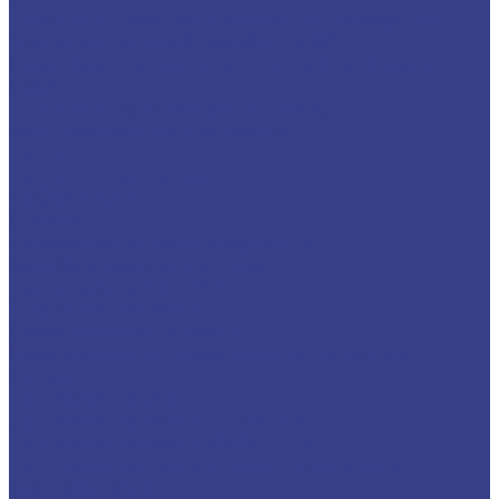
Пластины твердосплавные для нарезания
трапецеидальной резьбы TR 30°
Сменные пластины для корпусных фрез и
сверл
Пластины со вставками CBN/PCD
Комплектующие и оснастка
Цанги
Цанги ER поштучно
Наборы цанг
Стойки
Измерительные инструменты
Калибры кольца гладкие
Центр вращающийся
Токарные патроны
Сверлильные патроны
Хвостовики для сверлильных патронов
Ключи
Цанговые патроны
Цанговые патроны BT(SK)-ER
Цанговые патроны KM(MT)-ER
Цанговые патроны с цилиндрическим
хвостовиком C-ER