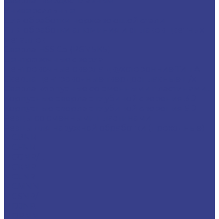
Сверла твердосплавные
Универсальные
Для обработки нержавеющей стали
Для обработки алюминия и сплавов цветных
металлов
Сверла HSS Co (Р6М5К5)
Центровочные сверла
Центровочные сверла двухсторонние Тип A
Сверла центровочные твердосплавные ц/х
Сверла корпусные со сменными пластинами...
Корпусные сверла с глубиной сверения 3D
Корпусные сверла с глубиной сверения 5D
Резцы со сменными пластинами
Резцы для наружной обработки (проходные)
MCBNR
MCFNR
MCGNR/L
MCKNR
MCLNR
MCMNN
MCSNR/L
MDJNR
MDPNN