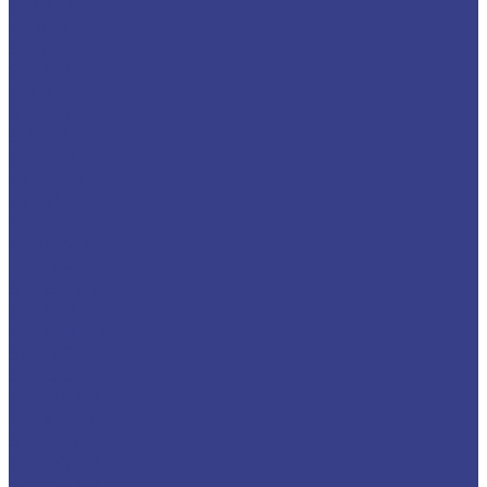
SRGCR
SSKCR
SSSCR
STFCR
STGCR
STTCR
SVJCR
SVUBR
WTBNR
WTJNR
WTQNR
WWLNR
Расточные резцы
S-MCKNR
S-MCLNR
S-MCWNR
S-MDQNR
S-MDUNR
S-MDZNR
S-MSKNR
S-MTJNR
S-MTQNR
S-MTUNR