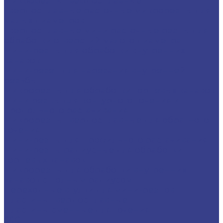
Микрорезцы твердосплавные
Твердосплавные расточные микрорезцы для
малых диаметров
Твердосплавные мини расточные резцы для
обработки отверстий малого диаметра
Мини-резцы для обработки внутренних
канавок
Мини-резец для нарезания внутренней
резьбы
Микрорезцы для обработки торцевых канавок
Мини резцы для контурного точения и
продольного растачивания
Микрорезцы твердосплавные для обратного
точения
Мини-резцы для профильного растачивания
Мини-резцы радиусные для обработки
торцевых канавок
Микрорезцы для обработки внутренних
канавок с полным радиусом
Переходные втулки для мини-резцов
Пластины твердосплавные
Пластины сменные для точения
CCGT