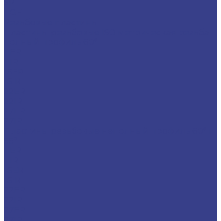
SP
TGF
Резьбовые пластины
Пластины резьбовые ISO метрическая резьба
полный профиль 60°
11ER
11IR
16ER
16IR
22ER
22IR
27ER
27IR
Пластины резьбовые неполный профиль 60° и
55°
11ER
11IR
16ER
16IR
22ER
22IR
27ER
27IR