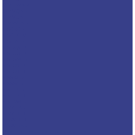
S-MTWNR
S-MVQNR
S-MVUNR
S-MWLNR
S-SCKCR
S-SCLCR/L
S-SCZCR
S-SDQCR
S-SDUCR
S-SDWCR
S-SDXCR
S-SDZCR
S-SSKCR
S-SSSCR
S-STFCR
S-STUCR
S-STWCR
S-SVUBR
S-SVUCR
S-SWLCR
S-SWUBR
Резцы отрезные и канавочные