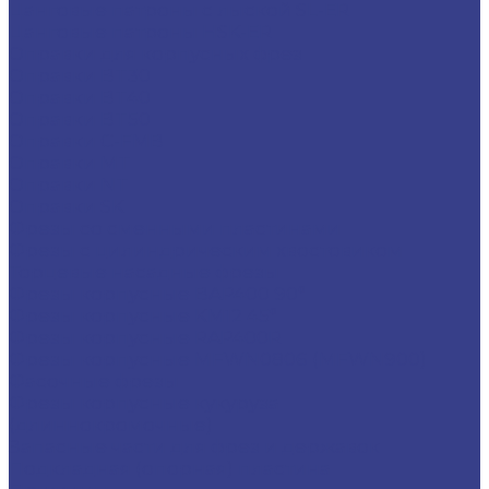
Цанговые патроны с лыской SL-ER
Цанговые патроны HSK-ER
Оправки для корпусных фрез
Оправки BT30
Оправки BT40
Оправки BT50
Оправки C-FMB
Оправки MT
Оправки NT
Оправки SK
Фрезы со сменными пластинами
Фрезы с цилиндрическим хвостовиком
Торцевые насадные фрезы
Фрезы корпусные BAP400 90°
Фрезы корпусные KM12 45°
Фрезы корпусные RAP400R
Фрезы корпусные MFWN0806 (MFWN900)
Фасочные фрезы
Фрезы корпусные кукуруза
(длиннокромочные)
Запасные части для фрез и державок
Подкладная (опорная) пластина