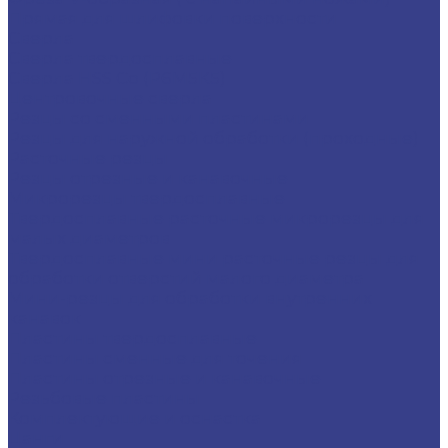
Прямая для шлифовки поверхности
Сверла
Сверла твердосплавные
Сверла HSS Co (Р6М5К5)
Центровочные сверла
Резцы со сменными пластинами
Резцы для наружной обработки (проходные)
Расточные резцы
Резцы отрезные и канавочные
Микрорезцы твердосплавные
Твердосплавные расточные микрорезцы для
малых диаметров
Твердосплавные мини расточные резцы для
обработки отверстий малого диаметра
Мини-резцы для обработки внутренних
канавок
Пластины твердосплавные
Пластины сменные для точения
Пластины отрезные и канавочные
Резьбовые пластины
Комплектующие и оснастка
Цанги