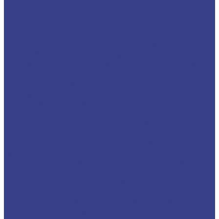
FGHH
MGFVR
Резьбовые державки
Резцы для нарезания внутренней резьбы
Оправки и переходники для резцов
Антивибрационные державки, резцы
твердосплавные и HSS (быстрорежущяя сталь)
Отрезные державки HSS
Расточные державки HSS
Резьбовые державки HSS
Державки и ролики для накатки рифлений
Микрорезцы твердосплавные
Твердосплавные расточные микрорезцы для
малых диаметров
Твердосплавные мини расточные резцы для
обработки отверстий малого диаметра
Мини-резцы для обработки внутренних
канавок
Мини-резец для нарезания внутренней
резьбы
Микрорезцы для обработки торцевых канавок
Мини резцы для контурного точения и