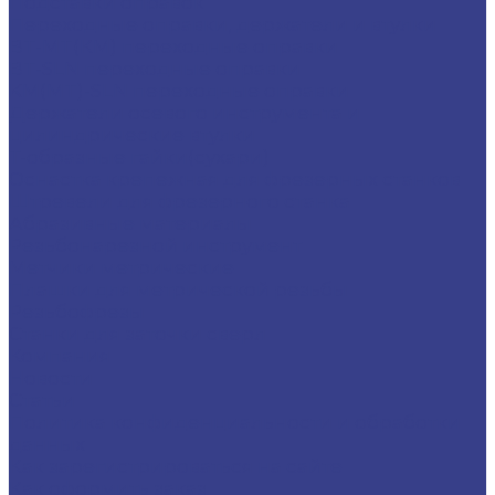
Подставки оправок
Переходные оправки, держатели и втулки
BT-MT(КМ) переходные оправки
BT-SLN переходные оправки
KM(MT)-SLN переходные оправки
Держатели осевого инструмента и
цилиндрические втулки
Т-образные гайки(сухари)
Оснастка крепежная для фрезерных станков
Штревели для фрезерного станка
Абразивные материалы
Резьбонарезной инструмент
Метчики метрические
Плашки для метрической резьбы
Резьбофрезы
Станки для заточки сверл
Компания
Новости
Статьи
Политика конфиденциальности и обработки
данных
Как зарегистрироваться на сайте
Как оформить заказ