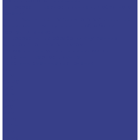
продольного растачивания
Микрорезцы твердосплавные для обратного
точения
Мини-резцы для профильного растачивания
Мини-резцы радиусные для обработки
торцевых канавок
Микрорезцы для обработки внутренних
канавок с полным радиусом
Переходные втулки для мини-резцов
Пластины твердосплавные
Пластины сменные для точения
CCGT
CCMT
CNMG
DCGT
DCMT
DNMG
RCGT
RPMT
SNMG
TBGH
TCMT
TNMG