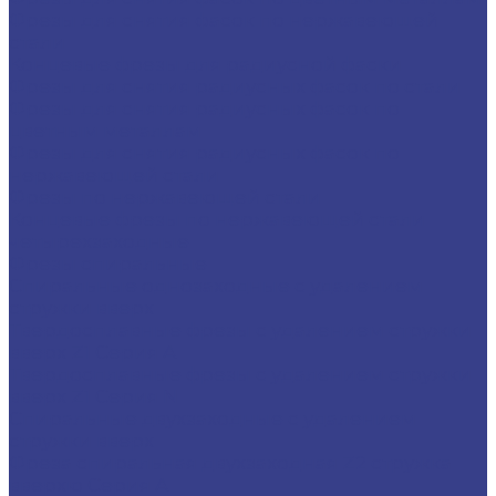
Фрезы для снятия фасок по нержавеющей
стали
Концевые фрезы для радиусной фаски
Фрезы для снятия радиусных фасок по стали
Фрезы для снятия радиусных фасок по
цветным металлам
Фрезы для снятия радиусных фасок по
нержавеющей стали
Фрезы по нержавеющей стали
Концевые фрезы по нержавеющей стали
четырехзаходные
Фрезы спиральные
Спиральные однозаходные с удалением
стружки вверх
Твердосплавные фрезы с удалением стружки
вверх Z1 Серия A
Твердосплавные фрезы с удалением стружки
вверх Z1 Серия N
Спиральные двухзаходные с удалением
стружки вверх
Фреза спиральная двухзаходная Z2 стружка
вверхю Серия A