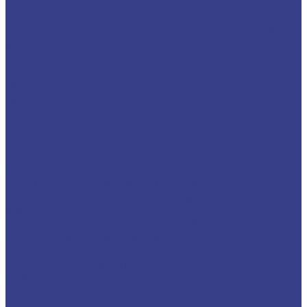
27ER
27IR
Пластины резьбовые неполный профиль 60° и
55°
11ER
11IR
16ER
16IR
22ER
22IR
27ER
27IR
Пластины твердосплавные для нарезания
трапецеидальной резьбы TR 30°
Сменные пластины для корпусных фрез и
сверл
Пластины со вставками CBN/PCD
Комплектующие и оснастка
Цанги
Цанги ER поштучно
Наборы цанг
Стойки
Измерительные инструменты