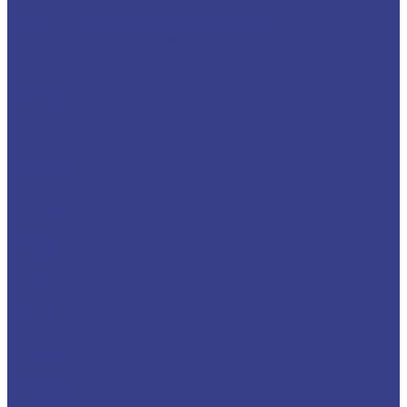
Корпусные сверла с глубиной сверения 5D
Резцы со сменными пластинами
Резцы для наружной обработки (проходные)
MCBNR
MCFNR
MCGNR/L
MCKNR
MCLNR
MCMNN
MCSNR/L
MDJNR
MDPNN
MSDNN
MSKNR
MSRNR
MSSNR
MTBNR
MTFNR
MTJNR
MTQNR
MVJNR/L
MVQNR
MVVNN