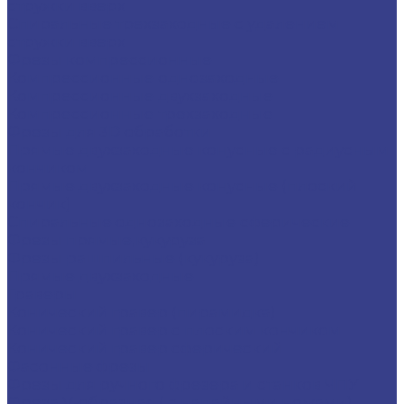
стружки вверх
Спиральные трехзаходные с удалением
стружки вверх
Фрезы компрессионные
Компрессионные однозаходные
Компрессионные двухзаходные
Компрессионные трехзаходные
Фрезы для 3D обработки
Прямые двухзаходные конусные с радиусным
кончиком
Прямые двухзаходные конусные (плоский
кончик)
Спиральные однозаходные сферические
Фрезы прямые,кукуруза
Фрезы рашпильные (кукуруза)
Прямые двухзаходные
Граверы
Конический гравер (пирамидка)
Конический гравер с плоским кончиком
Конический гравер сферический
Фасонные фрезы
Фрезы для ручного фрезера и станков ЧПУ
Фреза V-образная ( с напайными ножами)