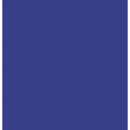
Калибры кольца гладкие
Центр вращающийся
Токарные патроны
Сверлильные патроны
Хвостовики для сверлильных патронов
Ключи
Цанговые патроны
Цанговые патроны BT(SK)-ER
Цанговые патроны KM(MT)-ER
Цанговые патроны с цилиндрическим
хвостовиком C-ER
Цанговые патроны с лыской SL-ER
Цанговые патроны HSK-ER
Оправки для корпусных фрез
Оправки BT30
Оправки BT40
Оправки BT50
Оправки C-FMB
Оправки MT
Оправки NT
Оправки SK
Фрезы со сменными пластинами