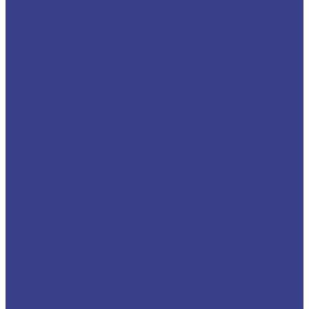
S-SDZCR
S-SSKCR
S-SSSCR
S-STFCR
S-STUCR
S-STWCR
S-SVUBR
S-SVUCR
S-SWLCR
S-SWUBR
Резцы отрезные и канавочные
Державки отрезные и канавочные
KTGFR
MGEHR/L
Резцы для внутренних канавок
MGIVR
S-KTGFR
S-SNGR
Отрезные лезвия и блоки
Блоки для отрезных лезвий
Отрезные лезвия
Резцы токарные для торцевых канавок