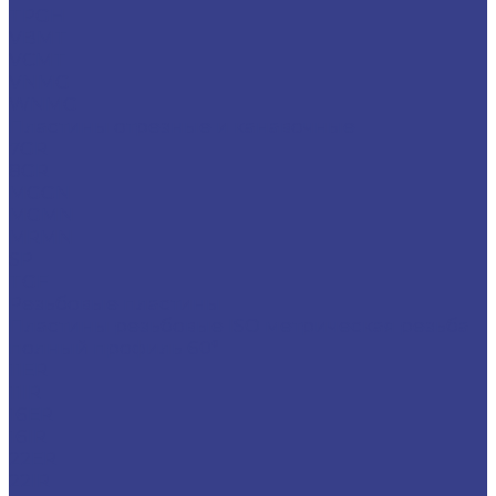
TPGH
VBMT
VCMT
VNMG
WNMG
Пластины отрезные и канавочные
7GR
8GR
MGGN
MGMN
MRMN
SP
TGF
Резьбовые пластины
Пластины резьбовые ISO метрическая резьба
полный профиль 60°
11ER
11IR
16ER
16IR
22ER
22IR