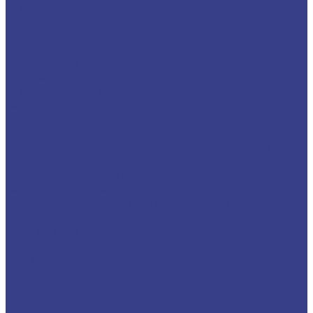
Стойки
Измерительные инструменты
Резьбонарезной инструмент
Метчики метрические
Плашки для метрической резьбы
Резьбофрезы
Станки для заточки сверл
Компания
Новости
Статьи
Политика конфиденциальности и обработки
данных
Как зарегистрироваться на сайте
Как оформить заказ
Корпоративным и оптовым клиентам
Отзывы
Доставка по России
Помощь
Оплата
Доставка
Контакты
...