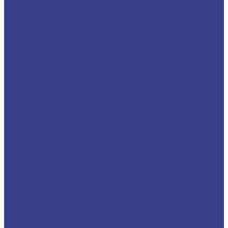
MWLNR/L
SCBCR
SCFCR
SCKCR
SCLCR
SCMCN
SDACR
SDJCR
SDQCR
SRACR
SRDCN
SRGCR
SSKCR
SSSCR
STFCR
STGCR
STTCR
SVJCR
SVUBR
WTBNR
WTJNR
WTQNR