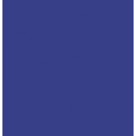
Твердосплавные фрезы Z2 конусные
сферические Серия A
Твердосплавные фрезы Z2 конусные
сферические Серия N
Фрезы спиральные конусные сферические
однозаходные
Фрезы прямые,кукуруза
Фрезы рашпильные (кукуруза)
Фрезы рашпильные (кукуруза) Серия N
Фрезы рашпильные (кукуруза) Серия A
Прямые двухзаходные
Прямые двухзаходные Серия N
Прямые двухзаходные Серия A
Граверы
Конический гравер (пирамидка)
Конический гравер (пирамидка) Серия N
Конический гравер (пирамидка) Серия A
Конический гравер с плоским кончиком
Конический гравер с плоским кончиком Серия
N
Конический гравер с плоским кончиком Серия
A
Конический гравер сферический