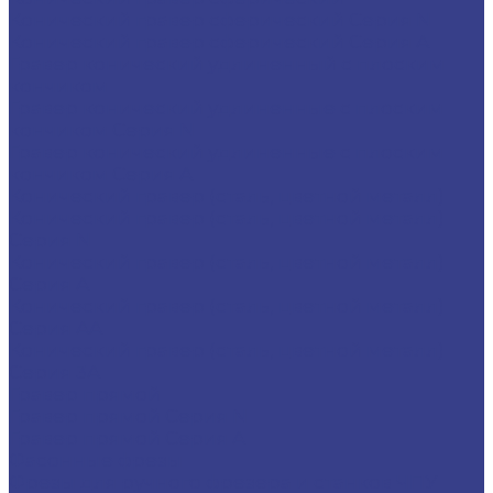
Конический гравер сферический Серия N
Конический гравер сферический Серия A
Гравер конический удлиненный с плоским
кончиком
Гравер конический удлиненные с плоским
кончиком Серия N
Гравер конический удлиненные с плоским
кончиком Серия A
Конический гравер (сталь, цветной металл)
Конический гравер (сталь, цветной металл)
Серия N
Конический гравер (сталь, цветной металл)
Серия A
Конический гравер (сталь, цветной металл)
Серия AA
Конический гравер (сталь, цветной металл)
Серия 3A
Гравер прямой
Гравер прямой Серия N
Гравер прямой Серия A
Фасонные фрезы
Фрезы для ручного фрезера и станков ЧПУ