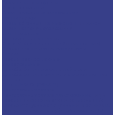
Прямые пазовые фрезы
Фрезы кромочные
Фрезы кромочные калевочные с
подшипником
Фрезы обгонные прямые с подшипником
Фрезы пазовые двухзаходные
Шип-Паз фрезы
Сферическая галтельная
Фреза V-образная ( с напайными ножами)
Прямая для шлифовки поверхности
Сверла
Сверла твердосплавные
Универсальные
Для обработки нержавеющей стали
Для обработки алюминия и сплавов цветных
металлов
Сверла HSS Co (Р6М5К5)
Центровочные сверла
Центровочные сверла двухсторонние Тип A
Сверла центровочные твердосплавные ц/х
Сверла корпусные со сменными пластинами...
Корпусные сверла с глубиной сверения 3D