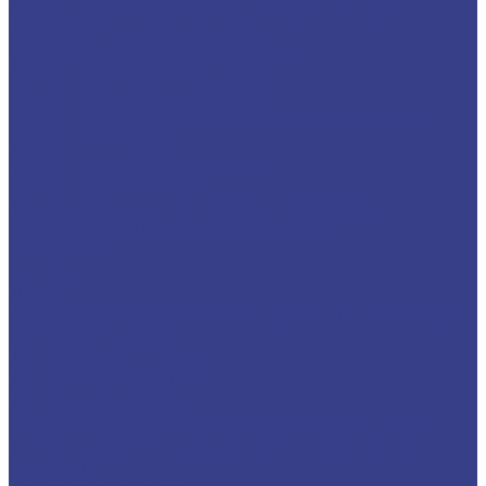
Фрезы с цилиндрическим хвостовиком
Торцевые насадные фрезы
Фрезы корпусные BAP400 90°
Фрезы корпусные KM12 45°
Фрезы корпусные RAP400R
Фрезы корпусные MFWN0806 (MFWN900)
Фасочные фрезы
Фрезы корпусные кукуруза
(длиннокромочные)
Запасные части для фрез и державок
Подкладная (опорная) пластина
Прижимы
Штифты
Винты
TORX (звездочка) и шестигранные ключи для
державок и фрез
Расточные системы
Расточные головки
Расточные наборы
Патроны (оправки) для расточных головок
Удлинители, переходники для расточных
головок