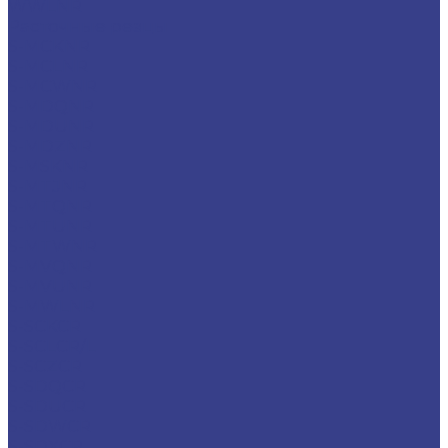
WWLNR
Расточные резцы
S-MCKNR
S-MCLNR
S-MCWNR
S-MDQNR
S-MDUNR
S-MDZNR
S-MSKNR
S-MTJNR
S-MTQNR
S-MTUNR
S-MTWNR
S-MVQNR
S-MVUNR
S-MWLNR
S-SCKCR
S-SCLCR/L
S-SCZCR
S-SDQCR
S-SDUCR
S-SDWCR
S-SDXCR