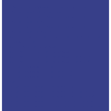
N
Спиральные двухзаходные конусные
сферические (конические)
Твердосплавные фрезы Z2 конусные
сферические Серия A
Твердосплавные фрезы Z2 конусные
сферические Серия N
Фрезы спиральные конусные сферические
однозаходные
Фрезы прямые,кукуруза
Фрезы рашпильные (кукуруза)
Фрезы рашпильные (кукуруза) Серия N
Фрезы рашпильные (кукуруза) Серия A
Прямые двухзаходные
Прямые двухзаходные Серия N
Прямые двухзаходные Серия A
Граверы
Конический гравер (пирамидка)
Конический гравер (пирамидка) Серия N
Конический гравер (пирамидка) Серия A
Конический гравер с плоским кончиком
Конический гравер с плоским кончиком Серия