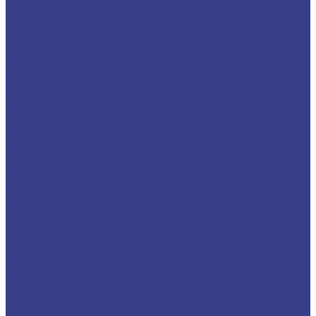
Наборы цанг
Стойки
Измерительные инструменты
Калибры кольца гладкие
Центр вращающийся
Токарные патроны
Сверлильные патроны
Хвостовики для сверлильных патронов
Ключи
Цанговые патроны
Цанговые патроны BT(SK)-ER
Цанговые патроны KM(MT)-ER
Цанговые патроны с цилиндрическим
хвостовиком C-ER
Цанговые патроны с лыской SL-ER
Цанговые патроны HSK-ER
Оправки для корпусных фрез
Оправки BT30
Оправки BT40
Оправки BT50
Оправки C-FMB
Оправки MT