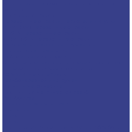
Удлинители, переходники для расточных
головок
Подставки оправок
Переходные оправки, держатели и втулки
BT-MT(КМ) переходные оправки
BT-SLN переходные оправки
KM(MT)-SLN переходные оправки
Держатели осевого инструмента и
цилиндрические втулки
Т-образные гайки(сухари)
Оснастка крепежная для фрезерных станков
Штревели для фрезерного станка
Абразивные материалы
Резьбонарезной инструмент
Метчики метрические
Плашки для метрической резьбы
Резьбофрезы
Станки для заточки сверл
Компания
Новости
Статьи
Политика конфиденциальности и обработки