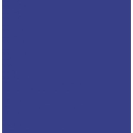
S-SDQCR
S-SDUCR
S-SDWCR
S-SDXCR
S-SDZCR
S-SSKCR
S-SSSCR
S-STFCR
S-STUCR
S-STWCR
S-SVUBR
S-SVUCR
S-SWLCR
S-SWUBR
Резцы отрезные и канавочные
Державки отрезные и канавочные
KTGFR
MGEHR/L
Резцы для внутренних канавок
MGIVR
S-KTGFR
S-SNGR
Отрезные лезвия и блоки