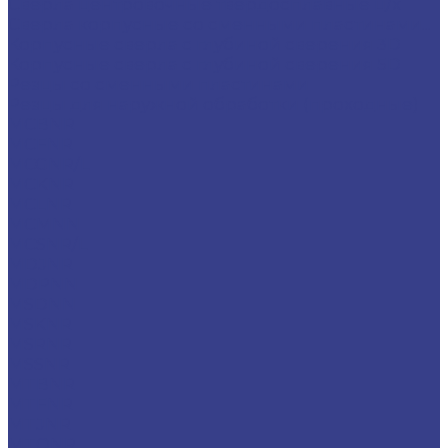
Сверла центровочные твердосплавные ц/х
Сверла корпусные со сменными пластинами...
Корпусные сверла с глубиной сверения 3D
Корпусные сверла с глубиной сверения 5D
Резцы со сменными пластинами
Резцы для наружной обработки (проходные)
MCBNR
MCFNR
MCGNR/L
MCKNR
MCLNR
MCMNN
MCSNR/L
MDJNR
MDPNN
MSDNN
MSKNR
MSRNR
MSSNR
MTBNR
MTFNR
MTJNR
MTQNR