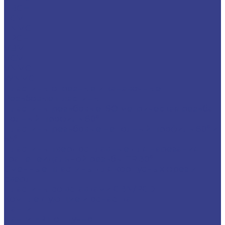
TBGH
TCMT
TNMG
TPGH
VBMT
VCMT
VNMG
WNMG
Пластины отрезные и канавочные
Резьбовые пластины
Пластины резьбовые ISO метрическая резьба
полный профиль 60°
Пластины резьбовые неполный профиль 60° и
55°
Пластины твердосплавные для нарезания
трапецеидальной резьбы TR 30°
Сменные пластины для корпусных фрез и
сверл
Пластины со вставками CBN/PCD
Комплектующие и оснастка
Цанги
Цанги ER поштучно