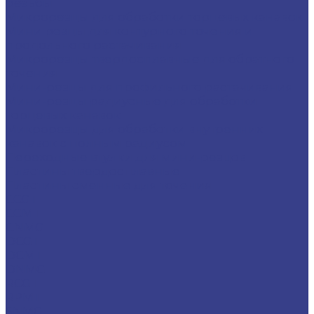
резьбы
Микрорезцы для обработки торцевых канавок
Мини резцы для контурного точения и
продольного растачивания
Микрорезцы твердосплавные для обратного
точения
Мини-резцы для профильного растачивания
Мини-резцы радиусные для обработки
торцевых канавок
Микрорезцы для обработки внутренних
канавок с полным радиусом
Переходные втулки для мини-резцов
Пластины твердосплавные
Пластины сменные для точения
CCGT
CCMT
CNMG
DCGT
DCMT
DNMG
RCGT
RPMT
SNMG