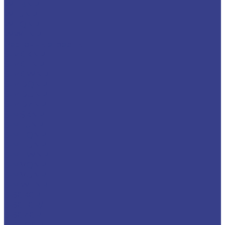
WTBNR
WTJNR
WTQNR
WWLNR
Расточные резцы
S-MCKNR
S-MCLNR
S-MCWNR
S-MDQNR
S-MDUNR
S-MDZNR
S-MSKNR
S-MTJNR
S-MTQNR
S-MTUNR
S-MTWNR
S-MVQNR
S-MVUNR
S-MWLNR
S-SCKCR
S-SCLCR/L
S-SCZCR