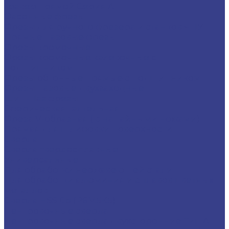
Гравер прямой Серия A
Фасонные фрезы
Фрезы для ручного фрезера и станков ЧПУ
Прямые пазовые фрезы
Фрезы кромочные
Фрезы кромочные калевочные с
подшипником
Фрезы обгонные прямые с подшипником
Фрезы пазовые двухзаходные
Шип-Паз фрезы
Сферическая галтельная
Фреза V-образная ( с напайными ножами)
Прямая для шлифовки поверхности
Сверла
Сверла твердосплавные
Универсальные
Для обработки нержавеющей стали
Для обработки алюминия и сплавов цветных
металлов
Сверла HSS Co (Р6М5К5)
Центровочные сверла
Центровочные сверла двухсторонние Тип A