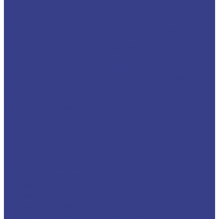
Оправки NT
Оправки SK
Фрезы со сменными пластинами
Фрезы с цилиндрическим хвостовиком
Торцевые насадные фрезы
Фрезы корпусные BAP400 90°
Фрезы корпусные KM12 45°
Фрезы корпусные RAP400R
Фрезы корпусные MFWN0806 (MFWN900)
Фасочные фрезы
Фрезы корпусные кукуруза
(длиннокромочные)
Запасные части для фрез и державок
Подкладная (опорная) пластина
Прижимы
Штифты
Винты
TORX (звездочка) и шестигранные ключи для
державок и фрез
Расточные системы
Расточные головки
Расточные наборы
Патроны (оправки) для расточных головок