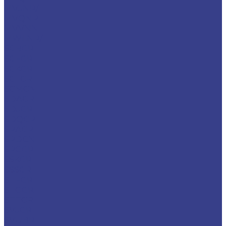
MVJNR/L
MVQNR
MVVNN
MWLNR/L
SCBCR
SCFCR
SCKCR
SCLCR
SCMCN
SDACR
SDJCR
SDQCR
SRACR
SRDCN
SRGCR
SSKCR
SSSCR
STFCR
STGCR
STTCR
SVJCR
SVUBR