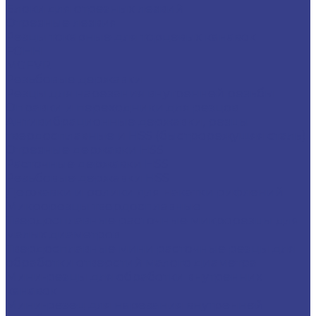
Блоки для отрезных лезвий
Отрезные лезвия
Резцы токарные для торцевых канавок
FGHH
MGFVR
Резьбовые державки
Резцы для нарезания внутренней резьбы
Оправки и переходники для резцов
Антивибрационные державки, резцы
твердосплавные и HSS (быстрорежущяя сталь)
Отрезные державки HSS
Расточные державки HSS
Резьбовые державки HSS
Державки и ролики для накатки рифлений
Микрорезцы твердосплавные
Твердосплавные расточные микрорезцы для
малых диаметров
Твердосплавные мини расточные резцы для
обработки отверстий малого диаметра
Мини-резцы для обработки внутренних
канавок
Мини-резец для нарезания внутренней