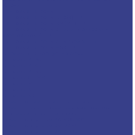
Ключи
Цанговые патроны
Цанговые патроны BT(SK)-ER
Цанговые патроны KM(MT)-ER
Цанговые патроны с цилиндрическим
хвостовиком C-ER
Цанговые патроны с лыской SL-ER
Цанговые патроны HSK-ER
Оправки для корпусных фрез
Оправки BT30
Оправки BT40
Оправки BT50
Оправки C-FMB
Оправки MT
Оправки NT
Оправки SK
Фрезы со сменными пластинами
Фрезы с цилиндрическим хвостовиком
Торцевые насадные фрезы
Фрезы корпусные BAP400 90°
Фрезы корпусные KM12 45°
Фрезы корпусные RAP400R