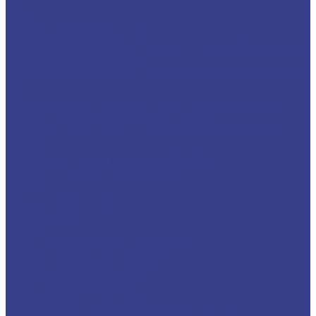
SP
TGF
Резьбовые пластины
Пластины резьбовые ISO метрическая резьба
полный профиль 60°
Пластины резьбовые неполный профиль 60° и
55°
Пластины твердосплавные для нарезания
трапецеидальной резьбы TR 30°
Сменные пластины для корпусных фрез и
сверл
Пластины со вставками CBN/PCD
Комплектующие и оснастка
Цанги
Цанги ER поштучно
Наборы цанг
Стойки
Измерительные инструменты
Калибры кольца гладкие
Центр вращающийся
Токарные патроны
Сверлильные патроны
Хвостовики для сверлильных патронов