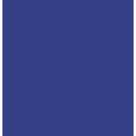
Фрезы по цветным и черным металлам
Спиральные однозаходные по алюминию,
меди, латуни
Спиральные двухзаходные по алюминию,
меди, латуни
Спиральные трехзаходные фрезы по
алюминию
Фрезы спиральные
Спиральные однозаходные с удалением
стружки вверх
Спиральные двухзаходные с удалением
стружки вверх
Спиральные трехзаходные с удалением
стружки вверх
Фрезы компрессионные
Компрессионные однозаходные
Компрессионные двухзаходные
Компрессионные трехзаходные
Фрезы для 3D обработки
Прямые двухзаходные конусные с радиусным
кончиком
Прямые двухзаходные конусные (плоский
кончик)