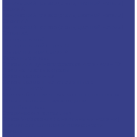
Конический гравер (сталь, цветной металл)
Серия A
Конический гравер (сталь, цветной металл)
Серия AA
Конический гравер (сталь, цветной металл)
Серия 3A
Гравер прямой
Гравер прямой Серия N
Гравер прямой Серия A
Фасонные фрезы
Фрезы для ручного фрезера и станков ЧПУ
Прямые пазовые фрезы
Фрезы кромочные
Фрезы кромочные калевочные с
подшипником
Фрезы обгонные прямые с подшипником
Фрезы пазовые двухзаходные
Шип-Паз фрезы
Сферическая галтельная
Фреза V-образная ( с напайными ножами)
Прямая для шлифовки поверхности
Сверла