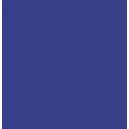
SRGCR
SSKCR
SSSCR
STFCR
STGCR
STTCR
SVJCR
SVUBR
WTBNR
WTJNR
WTQNR
WWLNR
Расточные резцы
S-MCKNR
S-MCLNR
S-MCWNR
S-MDQNR
S-MDUNR
S-MDZNR
S-MSKNR
S-MTJNR
S-MTQNR
S-MTUNR