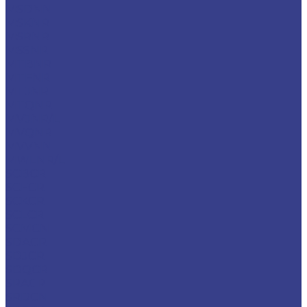
MSDNN
MSKNR
MSRNR
MSSNR
MTBNR
MTFNR
MTJNR
MTQNR
MVJNR/L
MVQNR
MVVNN
MWLNR/L
SCBCR
SCFCR
SCKCR
SCLCR
SCMCN
SDACR
SDJCR
SDQCR
SRACR
SRDCN