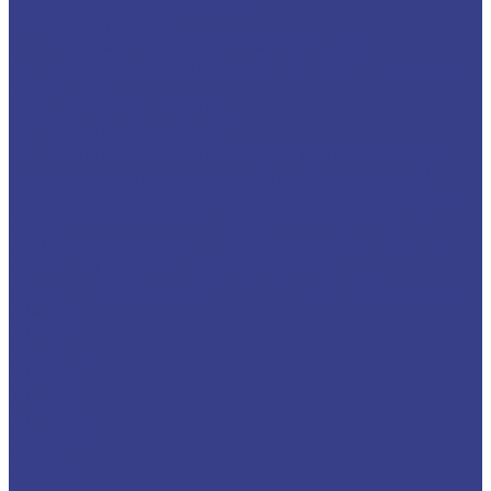
Сверла твердосплавные
Универсальные
Для обработки нержавеющей стали
Для обработки алюминия и сплавов цветных
металлов
Сверла HSS Co (Р6М5К5)
Центровочные сверла
Центровочные сверла двухсторонние Тип A
Сверла центровочные твердосплавные ц/х
Сверла корпусные со сменными пластинами...
Корпусные сверла с глубиной сверения 3D
Корпусные сверла с глубиной сверения 5D
Резцы со сменными пластинами
Резцы для наружной обработки (проходные)
MCBNR
MCFNR
MCGNR/L
MCKNR
MCLNR
MCMNN
MCSNR/L
MDJNR
MDPNN