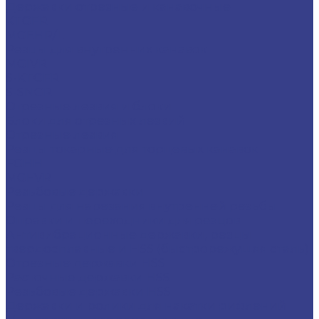
Державки отрезные и канавочные
KTGFR
MGEHR/L
Резцы для внутренних канавок
MGIVR
S-KTGFR
S-SNGR
Отрезные лезвия и блоки
Блоки для отрезных лезвий
Отрезные лезвия
Резцы токарные для торцевых канавок
FGHH
MGFVR
Резьбовые державки
Резцы для нарезания внутренней резьбы
Оправки и переходники для резцов
Антивибрационные державки, резцы
твердосплавные и HSS (быстрорежущяя сталь)
Отрезные державки HSS
Расточные державки HSS
Резьбовые державки HSS
Державки и ролики для накатки рифлений