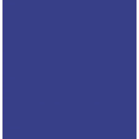
CCMT
CNMG
DCGT
DCMT
DNMG
RCGT
RPMT
SNMG
TBGH
TCMT
TNMG
TPGH
VBMT
VCMT
VNMG
WNMG
Пластины отрезные и канавочные
7GR
8GR
MGGN
MGMN
MRMN