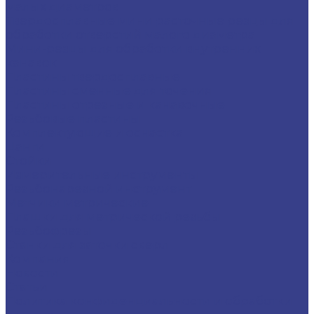
малых диаметров
Твердосплавные мини расточные резцы для
обработки отверстий малого диаметра
Мини-резцы для обработки внутренних
канавок
Пластины твердосплавные
Пластины сменные для точения
Пластины отрезные и канавочные
Резьбовые пластины
Комплектующие и оснастка
Цанги
Стойки
Измерительные инструменты
Резьбонарезной инструмент
Метчики метрические
Плашки для метрической резьбы
Резьбофрезы
Станки для заточки сверл
Компания
Новости
Статьи
Политика конфиденциальности и обработки