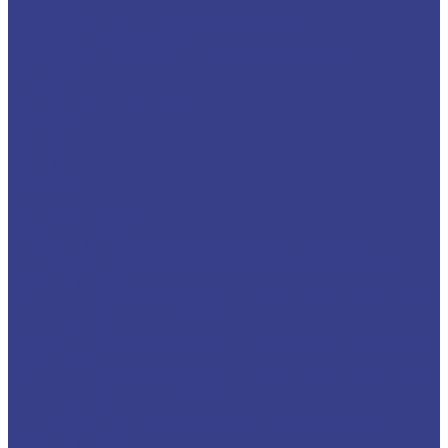
данных
Как зарегистрироваться на сайте
Как оформить заказ
Корпоративным и оптовым клиентам
Отзывы
Доставка по России
Помощь
Оплата
Доставка
Контакты
...
Каталог товаров
Фрезы по цветным и черным металлам
Спиральные однозаходные по алюминию,
меди, латуни
Твердосплавные фрезы по цветным металлам
Z1 серия 3A
Твердосплавные фрезы по цветным металлам
Z1 серия A
Твердосплавные фрезы по цветным металлам
Z1 серия AA
Спиральные двухзаходные по алюминию,
меди, латуни