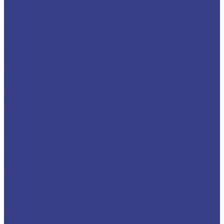
Держатели осевого инструмента и
цилиндрические втулки
Т-образные гайки(сухари)
Оснастка крепежная для фрезерных станков
Штревели для фрезерного станка
Абразивные материалы
Резьбонарезной инструмент
Метчики метрические
Плашки для метрической резьбы
Резьбофрезы
Станки для заточки сверл
Компания
Новости
Статьи
Политика конфиденциальности и обработки
данных
Как зарегистрироваться на сайте
Как оформить заказ
Корпоративным и оптовым клиентам
Отзывы
Доставка по России
Помощь
Оплата