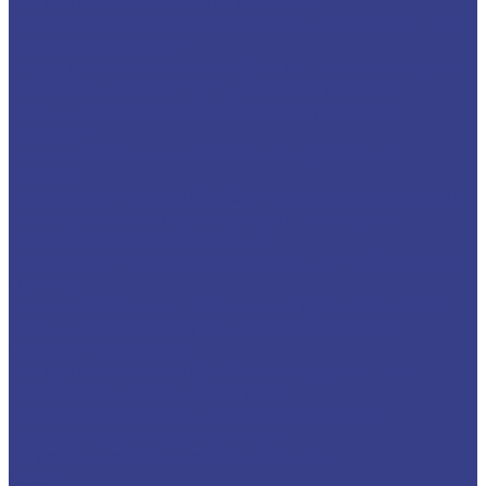
Микрорезцы твердосплавные
Твердосплавные расточные микрорезцы для
малых диаметров
Твердосплавные мини расточные резцы для
обработки отверстий малого диаметра
Мини-резцы для обработки внутренних
канавок
Мини-резец для нарезания внутренней
резьбы
Микрорезцы для обработки торцевых канавок
Мини резцы для контурного точения и
продольного растачивания
Микрорезцы твердосплавные для обратного
точения
Мини-резцы для профильного растачивания
Мини-резцы радиусные для обработки
торцевых канавок
Микрорезцы для обработки внутренних
канавок с полным радиусом
Переходные втулки для мини-резцов
Пластины твердосплавные
Пластины сменные для точения
CCGT