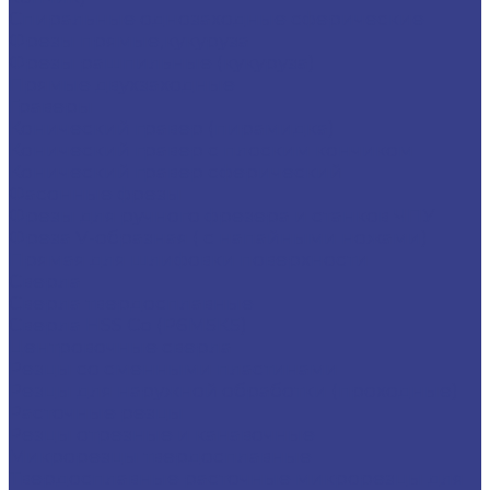
Спиральные однозаходные сферические
Фрезы прямые,кукуруза
Фрезы рашпильные (кукуруза)
Прямые двухзаходные
Граверы
Конический гравер (пирамидка)
Конический гравер с плоским кончиком
Конический гравер сферический
Фасонные фрезы
Фрезы для ручного фрезера и станков ЧПУ
Фреза V-образная ( с напайными ножами)
Прямая для шлифовки поверхности
Сверла
Сверла твердосплавные
Сверла HSS Co (Р6М5К5)
Центровочные сверла
Резцы со сменными пластинами
Резцы для наружной обработки (проходные)
Расточные резцы
Резцы отрезные и канавочные
Микрорезцы твердосплавные
Твердосплавные расточные микрорезцы для