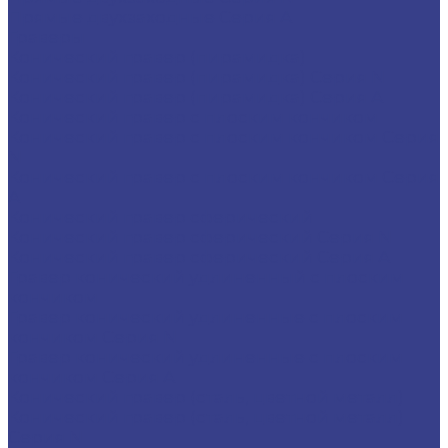
Прямые двухзаходные Серия A
Граверы
Конический гравер (пирамидка)
Конический гравер (пирамидка) Серия N
Конический гравер (пирамидка) Серия A
Конический гравер с плоским кончиком
Конический гравер с плоским кончиком Серия
N
Конический гравер с плоским кончиком Серия
A
Конический гравер сферический
Конический гравер сферический Серия N
Конический гравер сферический Серия A
Гравер конический удлиненный с плоским
кончиком
Гравер конический удлиненные с плоским
кончиком Серия N
Гравер конический удлиненные с плоским
кончиком Серия A
Конический гравер (сталь, цветной металл)
Конический гравер (сталь, цветной металл)
Серия N