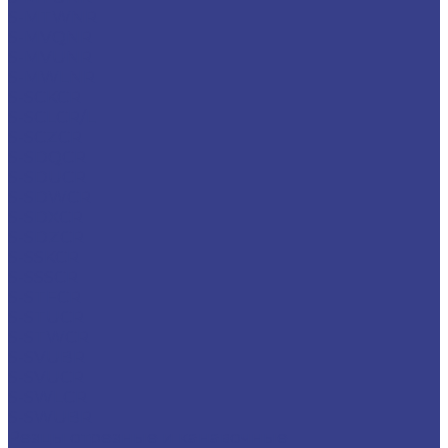
S-MTWNR
S-MVQNR
S-MVUNR
S-MWLNR
S-SCKCR
S-SCLCR/L
S-SCZCR
S-SDQCR
S-SDUCR
S-SDWCR
S-SDXCR
S-SDZCR
S-SSKCR
S-SSSCR
S-STFCR
S-STUCR
S-STWCR
S-SVUBR
S-SVUCR
S-SWLCR
S-SWUBR
Резцы отрезные и канавочные