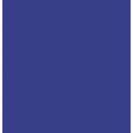
Фрезы корпусные MFWN0806 (MFWN900)
Фасочные фрезы
Фрезы корпусные кукуруза
(длиннокромочные)
Запасные части для фрез и державок
Подкладная (опорная) пластина
Прижимы
Штифты
Винты
TORX (звездочка) и шестигранные ключи для
державок и фрез
Расточные системы
Расточные головки
Расточные наборы
Патроны (оправки) для расточных головок
Удлинители, переходники для расточных
головок
Подставки оправок
Переходные оправки, держатели и втулки
BT-MT(КМ) переходные оправки
BT-SLN переходные оправки
KM(MT)-SLN переходные оправки