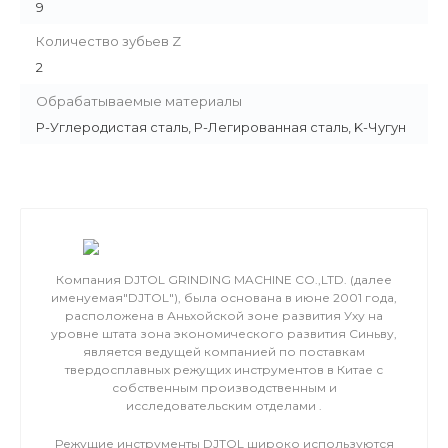
9
Количество зубьев Z
2
Обрабатываемые материалы
P-Углеродистая сталь, P-Легированная сталь, K-Чугун
Компания DJTOL GRINDING MACHINE CO.,LTD. (далее
именуемая"DJTOL"), была основана в июне 2001 года,
расположена в Аньхойской зоне развития Уху на
уровне штата зона экономического развития Синьву,
является ведущей компанией по поставкам
твердосплавных режущих инструментов в Китае с
собственным производственным и
исследовательским отделами .
Режущие инструменты DJTOL широко используются