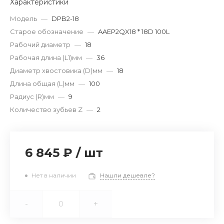
Характеристики
Модель
—
DPB2-18
Старое обозначение
—
AAEP2QX18 * 18D 100L
Рабочий диаметр
—
18
Рабочая длина (L1)мм
—
36
Диаметр хвостовика (D)мм
—
18
Длина общая (L)мм
—
100
Радиус (R)мм
—
9
Количество зубьев Z
—
2
6 845 ₽
/
шт
Нет в наличии
Нашли дешевле?
-
+