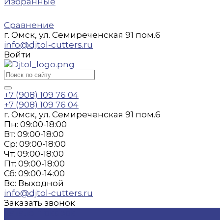
Избранные
Сравнение
г. Омск, ул. Семиреченская 91 пом.6
info@djtol-cutters.ru
Войти
+7 (908) 109 76 04
+7 (908) 109 76 04
г. Омск, ул. Семиреченская 91 пом.6
Пн: 09:00-18:00
Вт: 09:00-18:00
Ср: 09:00-18:00
Чт: 09:00-18:00
Пт: 09:00-18:00
Сб: 09:00-14:00
Вс: Выходной
info@djtol-cutters.ru
Заказать звонок
Каталог товаров