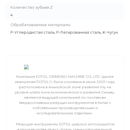
Количество зубьев Z
4
Обрабатываемые материалы
P-Углеродистая сталь, P-Легированная сталь, K-Чугун
Компания DJTOL GRINDING MACHINE CO.,LTD. (далее
именуемая"DJTOL"), была основана в июне 2001 года,
расположена в Аньхойской зоне развития Уху на
уровне штата зона экономического развития Синьву,
является ведущей компанией по поставкам
твердосплавных режущих инструментов в Китае с
собственным производственным и
исследовательским отделами .
Режущие инструменты DJTOL широко используются
в производстве пресс-форм, станкостроительной,