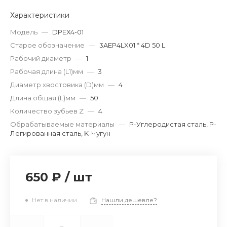
Характеристики
Модель
—
DPEX4-01
Старое обозначение
—
3AEP4LX01 * 4D 50 L
Рабочий диаметр
—
1
Рабочая длина (L1)мм
—
3
Диаметр хвостовика (D)мм
—
4
Длина общая (L)мм
—
50
Количество зубьев Z
—
4
Обрабатываемые материалы
—
P-Углеродистая сталь, P-
Легированная сталь, K-Чугун
650 ₽
/
шт
Нет в наличии
Нашли дешевле?