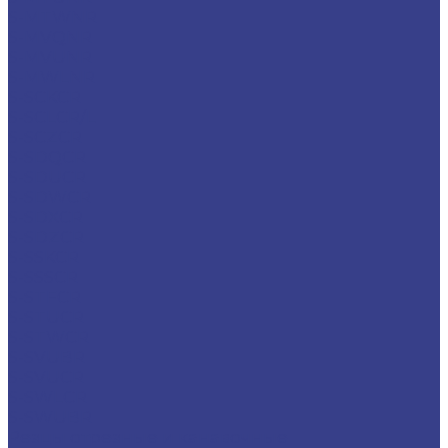
S-MTWNR
S-MVQNR
S-MVUNR
S-MWLNR
S-SCKCR
S-SCLCR/L
S-SCZCR
S-SDQCR
S-SDUCR
S-SDWCR
S-SDXCR
S-SDZCR
S-SSKCR
S-SSSCR
S-STFCR
S-STUCR
S-STWCR
S-SVUBR
S-SVUCR
S-SWLCR
S-SWUBR
Резцы отрезные и канавочные