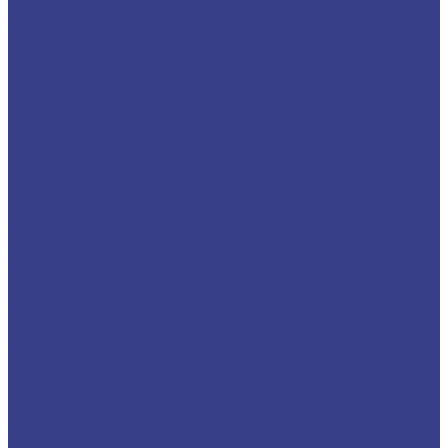
Цанговые патроны с лыской SL-ER
Цанговые патроны HSK-ER
Оправки для корпусных фрез
Оправки BT30
Оправки BT40
Оправки BT50
Оправки C-FMB
Оправки MT
Оправки NT
Оправки SK
Фрезы со сменными пластинами
Фрезы с цилиндрическим хвостовиком
Торцевые насадные фрезы
Фрезы корпусные BAP400 90°
Фрезы корпусные KM12 45°
Фрезы корпусные RAP400R
Фрезы корпусные MFWN0806 (MFWN900)
Фасочные фрезы
Фрезы корпусные кукуруза
(длиннокромочные)
Запасные части для фрез и державок
Подкладная (опорная) пластина