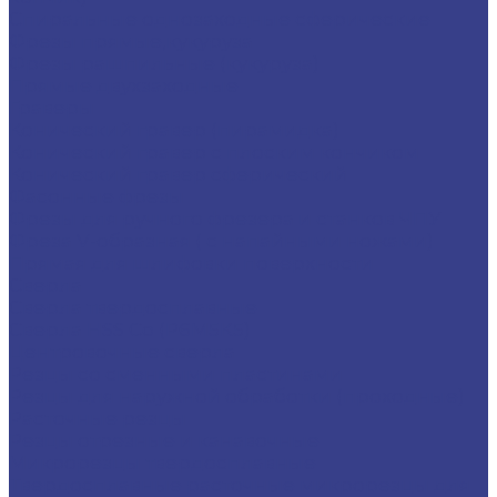
Спиральные однозаходные сферические
Фрезы прямые,кукуруза
Фрезы рашпильные (кукуруза)
Прямые двухзаходные
Граверы
Конический гравер (пирамидка)
Конический гравер с плоским кончиком
Конический гравер сферический
Фасонные фрезы
Фрезы для ручного фрезера и станков ЧПУ
Фреза V-образная ( с напайными ножами)
Прямая для шлифовки поверхности
Сверла
Сверла твердосплавные
Сверла HSS Co (Р6М5К5)
Центровочные сверла
Резцы со сменными пластинами
Резцы для наружной обработки (проходные)
Расточные резцы
Резцы отрезные и канавочные
Микрорезцы твердосплавные
Твердосплавные расточные микрорезцы для