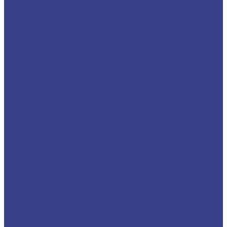
MSDNN
MSKNR
MSRNR
MSSNR
MTBNR
MTFNR
MTJNR
MTQNR
MVJNR/L
MVQNR
MVVNN
MWLNR/L
SCBCR
SCFCR
SCKCR
SCLCR
SCMCN
SDACR
SDJCR
SDQCR
SRACR
SRDCN