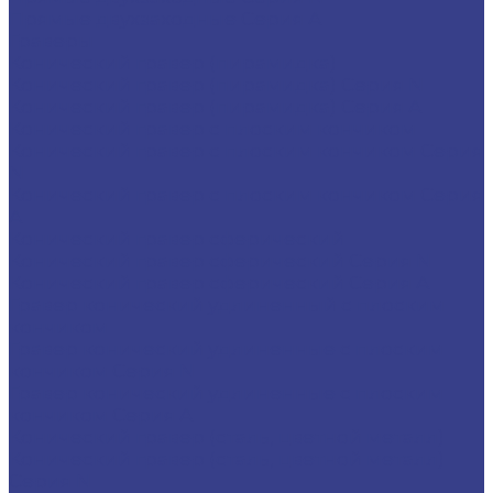
Прямые двухзаходные Серия A
Граверы
Конический гравер (пирамидка)
Конический гравер (пирамидка) Серия N
Конический гравер (пирамидка) Серия A
Конический гравер с плоским кончиком
Конический гравер с плоским кончиком Серия
N
Конический гравер с плоским кончиком Серия
A
Конический гравер сферический
Конический гравер сферический Серия N
Конический гравер сферический Серия A
Гравер конический удлиненный с плоским
кончиком
Гравер конический удлиненные с плоским
кончиком Серия N
Гравер конический удлиненные с плоским
кончиком Серия A
Конический гравер (сталь, цветной металл)
Конический гравер (сталь, цветной металл)
Серия N