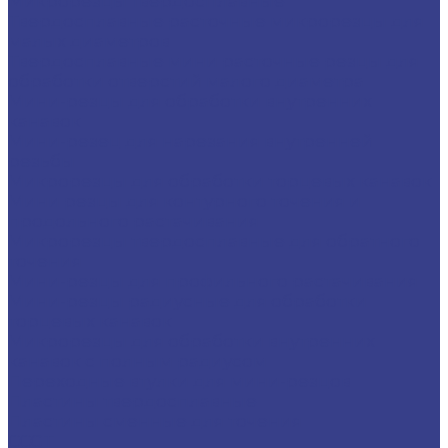
Микрорезцы твердосплавные
Твердосплавные расточные микрорезцы для
малых диаметров
Твердосплавные мини расточные резцы для
обработки отверстий малого диаметра
Мини-резцы для обработки внутренних
канавок
Мини-резец для нарезания внутренней
резьбы
Микрорезцы для обработки торцевых канавок
Мини резцы для контурного точения и
продольного растачивания
Микрорезцы твердосплавные для обратного
точения
Мини-резцы для профильного растачивания
Мини-резцы радиусные для обработки
торцевых канавок
Микрорезцы для обработки внутренних
канавок с полным радиусом
Переходные втулки для мини-резцов
Пластины твердосплавные
Пластины сменные для точения
CCGT