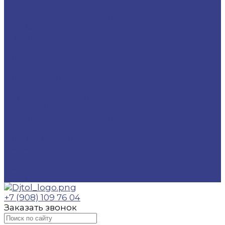
Метчики метрические
Плашки для метрической резьбы
Резьбофрезы
Станки для заточки сверл
Компания
Новости
Статьи
Политика конфиденциальности и обработки
данных
Как зарегистрироваться на сайте
Как оформить заказ
Корпоративным и оптовым клиентам
Отзывы
Доставка по России
Помощь
Оплата
Доставка
Контакты
+7 (908) 109 76 04
Заказать звонок