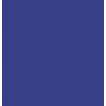
CCMT
CNMG
DCGT
DCMT
DNMG
RCGT
RPMT
SNMG
TBGH
TCMT
TNMG
TPGH
VBMT
VCMT
VNMG
WNMG
Пластины отрезные и канавочные
7GR
8GR
MGGN
MGMN
MRMN