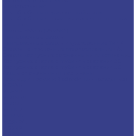
Сверла твердосплавные
Универсальные
Для обработки нержавеющей стали
Для обработки алюминия и сплавов цветных
металлов
Сверла HSS Co (Р6М5К5)
Центровочные сверла
Центровочные сверла двухсторонние Тип A
Сверла центровочные твердосплавные ц/х
Сверла корпусные со сменными пластинами...
Корпусные сверла с глубиной сверения 3D
Корпусные сверла с глубиной сверения 5D
Резцы со сменными пластинами
Резцы для наружной обработки (проходные)
MCBNR
MCFNR
MCGNR/L
MCKNR
MCLNR
MCMNN
MCSNR/L
MDJNR
MDPNN