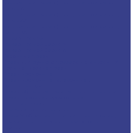
Конический гравер (сталь, цветной металл)
Серия A
Конический гравер (сталь, цветной металл)
Серия AA
Конический гравер (сталь, цветной металл)
Серия 3A
Гравер прямой
Гравер прямой Серия N
Гравер прямой Серия A
Фасонные фрезы
Фрезы для ручного фрезера и станков ЧПУ
Прямые пазовые фрезы
Фрезы кромочные
Фрезы кромочные калевочные с
подшипником
Фрезы обгонные прямые с подшипником
Фрезы пазовые двухзаходные
Шип-Паз фрезы
Сферическая галтельная
Фреза V-образная ( с напайными ножами)
Прямая для шлифовки поверхности
Сверла