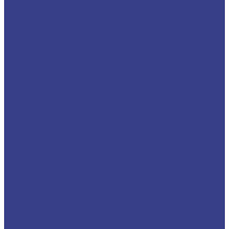
SRGCR
SSKCR
SSSCR
STFCR
STGCR
STTCR
SVJCR
SVUBR
WTBNR
WTJNR
WTQNR
WWLNR
Расточные резцы
S-MCKNR
S-MCLNR
S-MCWNR
S-MDQNR
S-MDUNR
S-MDZNR
S-MSKNR
S-MTJNR
S-MTQNR
S-MTUNR