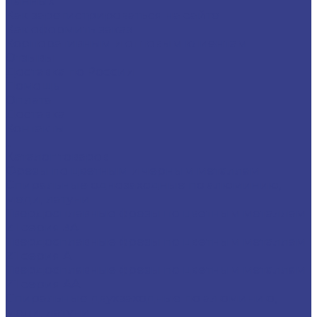
данных
Как зарегистрироваться на сайте
Как оформить заказ
Корпоративным и оптовым клиентам
Отзывы
Доставка по России
Помощь
Оплата
Доставка
Контакты
...
Каталог товаров
Фрезы по цветным и черным металлам
Спиральные однозаходные по алюминию,
меди, латуни
Твердосплавные фрезы по цветным металлам
Z1 серия 3A
Твердосплавные фрезы по цветным металлам
Z1 серия A
Твердосплавные фрезы по цветным металлам
Z1 серия AA
Спиральные двухзаходные по алюминию,
меди, латуни