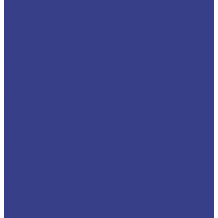
Фрезы по цветным и черным металлам
Спиральные однозаходные по алюминию,
меди, латуни
Спиральные двухзаходные по алюминию,
меди, латуни
Спиральные трехзаходные фрезы по
алюминию
Фрезы спиральные
Спиральные однозаходные с удалением
стружки вверх
Спиральные двухзаходные с удалением
стружки вверх
Спиральные трехзаходные с удалением
стружки вверх
Фрезы компрессионные
Компрессионные однозаходные
Компрессионные двухзаходные
Компрессионные трехзаходные
Фрезы для 3D обработки
Прямые двухзаходные конусные с радиусным
кончиком
Прямые двухзаходные конусные (плоский
кончик)