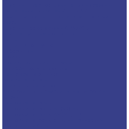
Пластины твердосплавные для нарезания
трапецеидальной резьбы TR 30°
Сменные пластины для корпусных фрез и
сверл
Пластины со вставками CBN/PCD
Комплектующие и оснастка
Цанги
Цанги ER поштучно
Наборы цанг
Стойки
Измерительные инструменты
Калибры кольца гладкие
Центр вращающийся
Токарные патроны
Сверлильные патроны
Хвостовики для сверлильных патронов
Ключи
Цанговые патроны
Цанговые патроны BT(SK)-ER
Цанговые патроны KM(MT)-ER
Цанговые патроны с цилиндрическим
хвостовиком C-ER