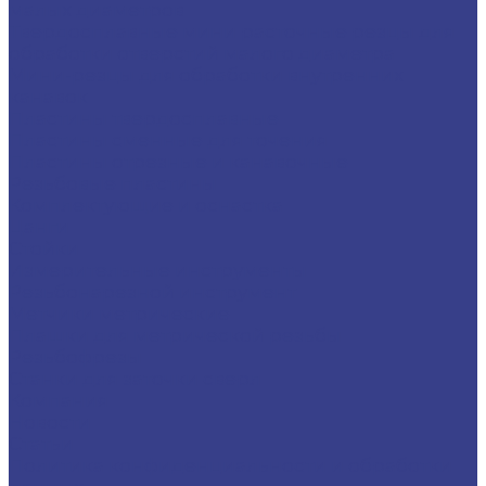
малых диаметров
Твердосплавные мини расточные резцы для
обработки отверстий малого диаметра
Мини-резцы для обработки внутренних
канавок
Пластины твердосплавные
Пластины сменные для точения
Пластины отрезные и канавочные
Резьбовые пластины
Комплектующие и оснастка
Цанги
Стойки
Измерительные инструменты
Резьбонарезной инструмент
Метчики метрические
Плашки для метрической резьбы
Резьбофрезы
Станки для заточки сверл
Компания
Новости
Статьи
Политика конфиденциальности и обработки