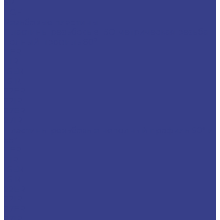
SP
TGF
Резьбовые пластины
Пластины резьбовые ISO метрическая резьба
полный профиль 60°
11ER
11IR
16ER
16IR
22ER
22IR
27ER
27IR
Пластины резьбовые неполный профиль 60° и
55°
11ER
11IR
16ER
16IR
22ER
22IR
27ER
27IR