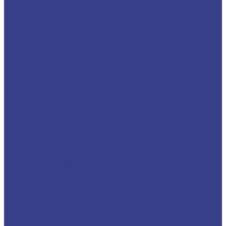
Прижимы
Штифты
Винты
TORX (звездочка) и шестигранные ключи для
державок и фрез
Расточные системы
Расточные головки
Расточные наборы
Патроны (оправки) для расточных головок
Удлинители, переходники для расточных
головок
Подставки оправок
Переходные оправки, держатели и втулки
BT-MT(КМ) переходные оправки
BT-SLN переходные оправки
KM(MT)-SLN переходные оправки
Держатели осевого инструмента и
цилиндрические втулки
Т-образные гайки(сухари)
Оснастка крепежная для фрезерных станков
Штревели для фрезерного станка
Абразивные материалы
Резьбонарезной инструмент