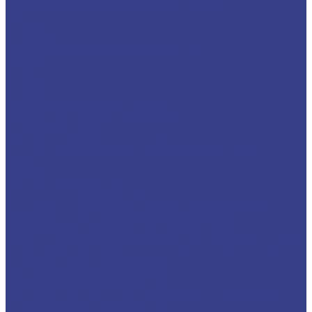
Державки отрезные и канавочные
KTGFR
MGEHR/L
Резцы для внутренних канавок
MGIVR
S-KTGFR
S-SNGR
Отрезные лезвия и блоки
Блоки для отрезных лезвий
Отрезные лезвия
Резцы токарные для торцевых канавок
FGHH
MGFVR
Резьбовые державки
Резцы для нарезания внутренней резьбы
Оправки и переходники для резцов
Антивибрационные державки, резцы
твердосплавные и HSS (быстрорежущяя сталь)
Отрезные державки HSS
Расточные державки HSS
Резьбовые державки HSS
Державки и ролики для накатки рифлений