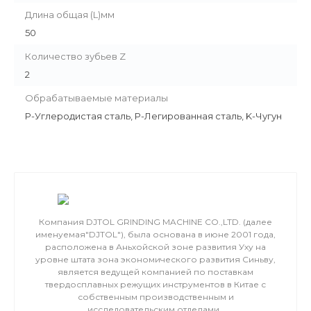
Длина общая (L)мм
50
Количество зубьев Z
2
Обрабатываемые материалы
P-Углеродистая сталь, P-Легированная сталь, K-Чугун
Компания DJTOL GRINDING MACHINE CO.,LTD. (далее
именуемая"DJTOL"), была основана в июне 2001 года,
расположена в Аньхойской зоне развития Уху на
уровне штата зона экономического развития Синьву,
является ведущей компанией по поставкам
твердосплавных режущих инструментов в Китае с
собственным производственным и
исследовательским отделами .