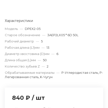
Характеристики
Модель
—
DPEX2-05
Старое обозначение
—
3AEP2LX05 * 6D 50L
Рабочий диаметр
—
5
Рабочая длина (L1)мм
—
13
Диаметр хвостовика (D)мм
—
6
Длина общая (L)мм
—
50
Количество зубьев Z
—
2
Обрабатываемые материалы
—
P-Углеродистая сталь, P-
Легированная сталь, K-Чугун
840 ₽
/
шт