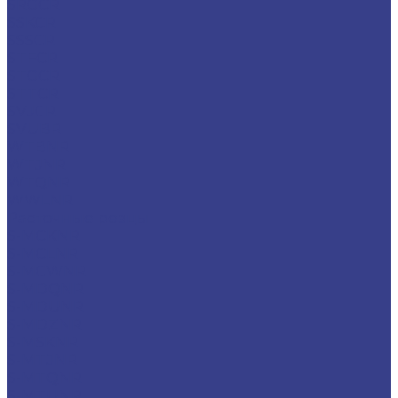
SRGCR
SSKCR
SSSCR
STFCR
STGCR
STTCR
SVJCR
SVUBR
WTBNR
WTJNR
WTQNR
WWLNR
Расточные резцы
S-MCKNR
S-MCLNR
S-MCWNR
S-MDQNR
S-MDUNR
S-MDZNR
S-MSKNR
S-MTJNR
S-MTQNR
S-MTUNR