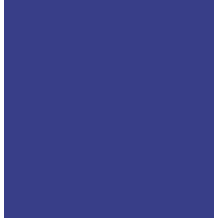
Микрорезцы твердосплавные
Твердосплавные расточные микрорезцы для
малых диаметров
Твердосплавные мини расточные резцы для
обработки отверстий малого диаметра
Мини-резцы для обработки внутренних
канавок
Мини-резец для нарезания внутренней
резьбы
Микрорезцы для обработки торцевых канавок
Мини резцы для контурного точения и
продольного растачивания
Микрорезцы твердосплавные для обратного
точения
Мини-резцы для профильного растачивания
Мини-резцы радиусные для обработки
торцевых канавок
Микрорезцы для обработки внутренних
канавок с полным радиусом
Переходные втулки для мини-резцов
Пластины твердосплавные
Пластины сменные для точения
Пластины отрезные и канавочные