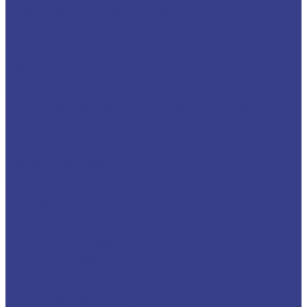
Фрезы корпусные кукуруза
(длиннокромочные)
Запасные части для фрез и державок
Подкладная (опорная) пластина
Прижимы
Штифты
Винты
TORX (звездочка) и шестигранные ключи для
державок и фрез
Расточные системы
Расточные головки
Расточные наборы
Патроны (оправки) для расточных головок
Удлинители, переходники для расточных
головок
Подставки оправок
Переходные оправки, держатели и втулки
BT-MT(КМ) переходные оправки
BT-SLN переходные оправки
KM(MT)-SLN переходные оправки
Держатели осевого инструмента и
цилиндрические втулки