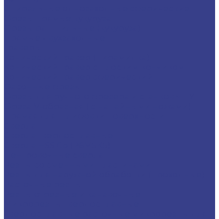
Спиральные однозаходные сферические
Фрезы прямые,кукуруза
Фрезы рашпильные (кукуруза)
Прямые двухзаходные
Граверы
Конический гравер (пирамидка)
Конический гравер с плоским кончиком
Конический гравер сферический
Фасонные фрезы
Фрезы для ручного фрезера и станков ЧПУ
Фреза V-образная ( с напайными ножами)
Прямая для шлифовки поверхности
Сверла
Сверла твердосплавные
Сверла HSS Co (Р6М5К5)
Центровочные сверла
Резцы со сменными пластинами
Резцы для наружной обработки (проходные)
Расточные резцы
Резцы отрезные и канавочные
Микрорезцы твердосплавные
Твердосплавные расточные микрорезцы для