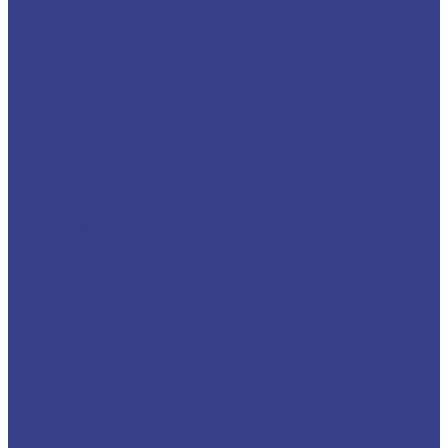
MSDNN
MSKNR
MSRNR
MSSNR
MTBNR
MTFNR
MTJNR
MTQNR
MVJNR/L
MVQNR
MVVNN
MWLNR/L
SCBCR
SCFCR
SCKCR
SCLCR
SCMCN
SDACR
SDJCR
SDQCR
SRACR
SRDCN