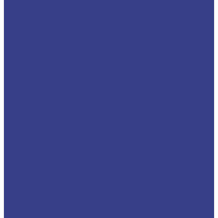
данных
Как зарегистрироваться на сайте
Как оформить заказ
Корпоративным и оптовым клиентам
Отзывы
Доставка по России
Помощь
Оплата
Доставка
Контакты
...
Каталог товаров
Фрезы по цветным и черным металлам
Спиральные однозаходные по алюминию,
меди, латуни
Твердосплавные фрезы по цветным металлам
Z1 серия 3A
Твердосплавные фрезы по цветным металлам
Z1 серия A
Твердосплавные фрезы по цветным металлам
Z1 серия AA
Спиральные двухзаходные по алюминию,
меди, латуни