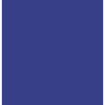
Державки отрезные и канавочные
KTGFR
MGEHR/L
Резцы для внутренних канавок
MGIVR
S-KTGFR
S-SNGR
Отрезные лезвия и блоки
Блоки для отрезных лезвий
Отрезные лезвия
Резцы токарные для торцевых канавок
FGHH
MGFVR
Резьбовые державки
Резцы для нарезания внутренней резьбы
Оправки и переходники для резцов
Антивибрационные державки, резцы
твердосплавные и HSS (быстрорежущяя сталь)
Отрезные державки HSS
Расточные державки HSS
Резьбовые державки HSS
Державки и ролики для накатки рифлений