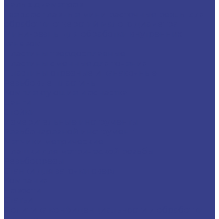
малых диаметров
Твердосплавные мини расточные резцы для
обработки отверстий малого диаметра
Мини-резцы для обработки внутренних
канавок
Пластины твердосплавные
Пластины сменные для точения
Пластины отрезные и канавочные
Резьбовые пластины
Комплектующие и оснастка
Цанги
Стойки
Измерительные инструменты
Резьбонарезной инструмент
Метчики метрические
Плашки для метрической резьбы
Резьбофрезы
Станки для заточки сверл
Компания
Новости
Статьи
Политика конфиденциальности и обработки