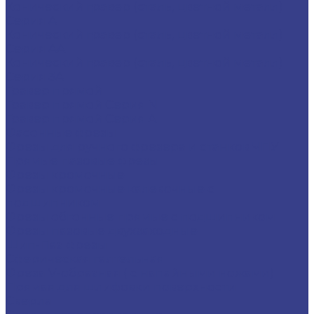
Конический гравер (сталь, цветной металл)
Серия A
Конический гравер (сталь, цветной металл)
Серия AA
Конический гравер (сталь, цветной металл)
Серия 3A
Гравер прямой
Гравер прямой Серия N
Гравер прямой Серия A
Фасонные фрезы
Фрезы для ручного фрезера и станков ЧПУ
Прямые пазовые фрезы
Фрезы кромочные
Фрезы кромочные калевочные с
подшипником
Фрезы обгонные прямые с подшипником
Фрезы пазовые двухзаходные
Шип-Паз фрезы
Сферическая галтельная
Фреза V-образная ( с напайными ножами)
Прямая для шлифовки поверхности
Сверла