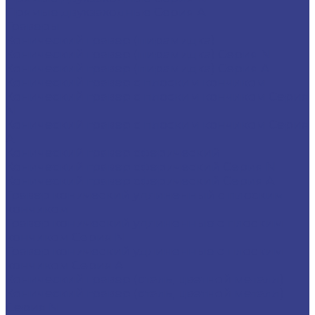
Прямые двухзаходные Серия A
Граверы
Конический гравер (пирамидка)
Конический гравер (пирамидка) Серия N
Конический гравер (пирамидка) Серия A
Конический гравер с плоским кончиком
Конический гравер с плоским кончиком Серия
N
Конический гравер с плоским кончиком Серия
A
Конический гравер сферический
Конический гравер сферический Серия N
Конический гравер сферический Серия A
Гравер конический удлиненный с плоским
кончиком
Гравер конический удлиненные с плоским
кончиком Серия N
Гравер конический удлиненные с плоским
кончиком Серия A
Конический гравер (сталь, цветной металл)
Конический гравер (сталь, цветной металл)
Серия N