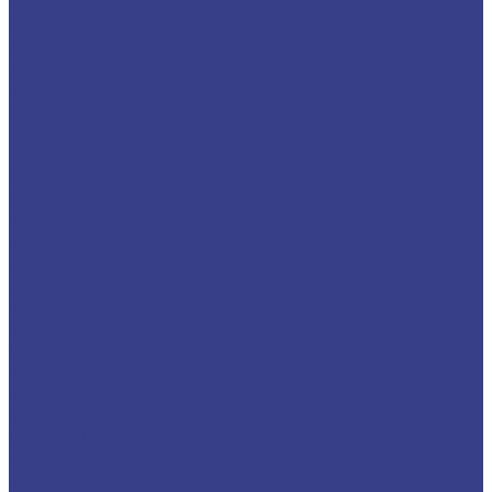
Сверла твердосплавные
Универсальные
Для обработки нержавеющей стали
Для обработки алюминия и сплавов цветных
металлов
Сверла HSS Co (Р6М5К5)
Центровочные сверла
Центровочные сверла двухсторонние Тип A
Сверла центровочные твердосплавные ц/х
Сверла корпусные со сменными пластинами...
Корпусные сверла с глубиной сверения 3D
Корпусные сверла с глубиной сверения 5D
Резцы со сменными пластинами
Резцы для наружной обработки (проходные)
MCBNR
MCFNR
MCGNR/L
MCKNR
MCLNR
MCMNN
MCSNR/L
MDJNR
MDPNN