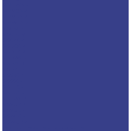
S-MTWNR
S-MVQNR
S-MVUNR
S-MWLNR
S-SCKCR
S-SCLCR/L
S-SCZCR
S-SDQCR
S-SDUCR
S-SDWCR
S-SDXCR
S-SDZCR
S-SSKCR
S-SSSCR
S-STFCR
S-STUCR
S-STWCR
S-SVUBR
S-SVUCR
S-SWLCR
S-SWUBR
Резцы отрезные и канавочные