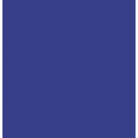
Т-образные гайки(сухари)
Оснастка крепежная для фрезерных станков
Штревели для фрезерного станка
Абразивные материалы
Резьбонарезной инструмент
Метчики метрические
Плашки для метрической резьбы
Резьбофрезы
Станки для заточки сверл
Компания
Новости
Статьи
Политика конфиденциальности и обработки
данных
Как зарегистрироваться на сайте
Как оформить заказ
Корпоративным и оптовым клиентам
Отзывы
Доставка по России
Помощь
Оплата
Доставка