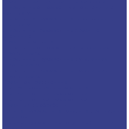
Фрезы по цветным и черным металлам
Спиральные однозаходные по алюминию,
меди, латуни
Спиральные двухзаходные по алюминию,
меди, латуни
Спиральные трехзаходные фрезы по
алюминию
Фрезы спиральные
Спиральные однозаходные с удалением
стружки вверх
Спиральные двухзаходные с удалением
стружки вверх
Спиральные трехзаходные с удалением
стружки вверх
Фрезы компрессионные
Компрессионные однозаходные
Компрессионные двухзаходные
Компрессионные трехзаходные
Фрезы для 3D обработки
Прямые двухзаходные конусные с радиусным
кончиком
Прямые двухзаходные конусные (плоский
кончик)