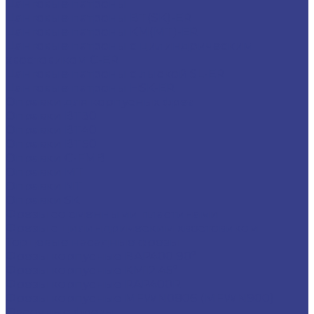
Цанговые патроны
Цанговые патроны BT(SK)-ER
Цанговые патроны KM(MT)-ER
Цанговые патроны с цилиндрическим
хвостовиком C-ER
Цанговые патроны с лыской SL-ER
Цанговые патроны HSK-ER
Оправки для корпусных фрез
Оправки BT30
Оправки BT40
Оправки BT50
Оправки C-FMB
Оправки MT
Оправки NT
Оправки SK
Фрезы со сменными пластинами
Фрезы с цилиндрическим хвостовиком
Торцевые насадные фрезы
Фрезы корпусные BAP400 90°
Фрезы корпусные KM12 45°
Фрезы корпусные RAP400R
Фрезы корпусные MFWN0806 (MFWN900)
Фасочные фрезы