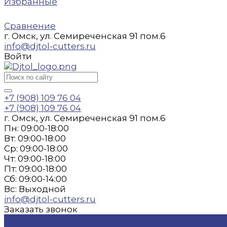
Избранные
Сравнение
г. Омск, ул. Семиреченская 91 пом.6
info@djtol-cutters.ru
Войти
+7 (908) 109 76 04
+7 (908) 109 76 04
г. Омск, ул. Семиреченская 91 пом.6
Пн: 09:00-18:00
Вт: 09:00-18:00
Ср: 09:00-18:00
Чт: 09:00-18:00
Пт: 09:00-18:00
Сб: 09:00-14:00
Вс: Выходной
info@djtol-cutters.ru
Заказать звонок
Каталог товаров