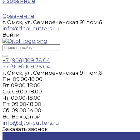
Избранные
Сравнение
г. Омск, ул. Семиреченская 91 пом.6
info@djtol-cutters.ru
Войти
+7 (908) 109 76 04
+7 (908) 109 76 04
г. Омск, ул. Семиреченская 91 пом.6
Пн: 09:00-18:00
Вт: 09:00-18:00
Ср: 09:00-18:00
Чт: 09:00-18:00
Пт: 09:00-18:00
Сб: 09:00-14:00
Вс: Выходной
info@djtol-cutters.ru
Заказать звонок
Каталог товаров