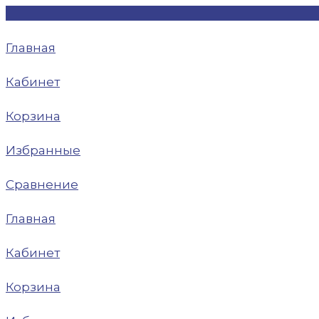
Главная
Кабинет
Корзина
Избранные
Сравнение
Главная
Кабинет
Корзина