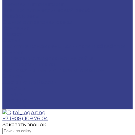
Метчики метрические
Плашки для метрической резьбы
Резьбофрезы
Станки для заточки сверл
Компания
Новости
Статьи
Политика конфиденциальности и обработки
данных
Как зарегистрироваться на сайте
Как оформить заказ
Корпоративным и оптовым клиентам
Отзывы
Доставка по России
Помощь
Оплата
Доставка
Контакты
+7 (908) 109 76 04
Заказать звонок