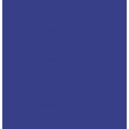
Фрезы по цветным и черным металлам
Спиральные однозаходные по алюминию,
меди, латуни
Спиральные двухзаходные по алюминию,
меди, латуни
Спиральные трехзаходные фрезы по
алюминию
Фрезы спиральные
Спиральные однозаходные с удалением
стружки вверх
Спиральные двухзаходные с удалением
стружки вверх
Спиральные трехзаходные с удалением
стружки вверх
Фрезы компрессионные
Компрессионные однозаходные
Компрессионные двухзаходные
Компрессионные трехзаходные
Фрезы для 3D обработки
Прямые двухзаходные конусные с радиусным
кончиком
Прямые двухзаходные конусные (плоский
кончик)