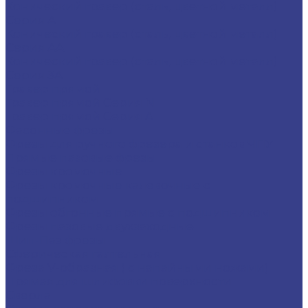
Конический гравер (сталь, цветной металл)
Серия A
Конический гравер (сталь, цветной металл)
Серия AA
Конический гравер (сталь, цветной металл)
Серия 3A
Гравер прямой
Гравер прямой Серия N
Гравер прямой Серия A
Фасонные фрезы
Фрезы для ручного фрезера и станков ЧПУ
Прямые пазовые фрезы
Фрезы кромочные
Фрезы кромочные калевочные с
подшипником
Фрезы обгонные прямые с подшипником
Фрезы пазовые двухзаходные
Шип-Паз фрезы
Сферическая галтельная
Фреза V-образная ( с напайными ножами)
Прямая для шлифовки поверхности
Сверла