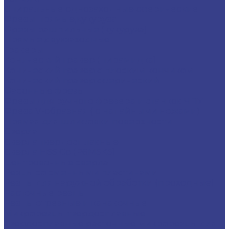
Спиральные однозаходные сферические
Фрезы прямые,кукуруза
Фрезы рашпильные (кукуруза)
Прямые двухзаходные
Граверы
Конический гравер (пирамидка)
Конический гравер с плоским кончиком
Конический гравер сферический
Фасонные фрезы
Фрезы для ручного фрезера и станков ЧПУ
Фреза V-образная ( с напайными ножами)
Прямая для шлифовки поверхности
Сверла
Сверла твердосплавные
Сверла HSS Co (Р6М5К5)
Центровочные сверла
Резцы со сменными пластинами
Резцы для наружной обработки (проходные)
Расточные резцы
Резцы отрезные и канавочные
Микрорезцы твердосплавные
Твердосплавные расточные микрорезцы для