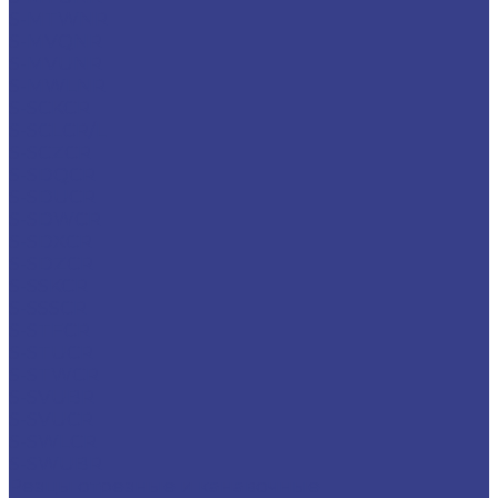
S-MTWNR
S-MVQNR
S-MVUNR
S-MWLNR
S-SCKCR
S-SCLCR/L
S-SCZCR
S-SDQCR
S-SDUCR
S-SDWCR
S-SDXCR
S-SDZCR
S-SSKCR
S-SSSCR
S-STFCR
S-STUCR
S-STWCR
S-SVUBR
S-SVUCR
S-SWLCR
S-SWUBR
Резцы отрезные и канавочные