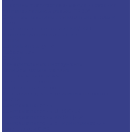
Пластины твердосплавные для нарезания
трапецеидальной резьбы TR 30°
Сменные пластины для корпусных фрез и
сверл
Пластины со вставками CBN/PCD
Комплектующие и оснастка
Цанги
Цанги ER поштучно
Наборы цанг
Стойки
Измерительные инструменты
Калибры кольца гладкие
Центр вращающийся
Токарные патроны
Сверлильные патроны
Хвостовики для сверлильных патронов
Ключи
Цанговые патроны
Цанговые патроны BT(SK)-ER
Цанговые патроны KM(MT)-ER
Цанговые патроны с цилиндрическим
хвостовиком C-ER