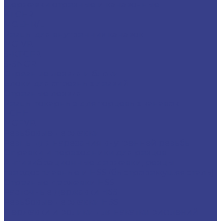
Державки отрезные и канавочные
KTGFR
MGEHR/L
Резцы для внутренних канавок
MGIVR
S-KTGFR
S-SNGR
Отрезные лезвия и блоки
Блоки для отрезных лезвий
Отрезные лезвия
Резцы токарные для торцевых канавок
FGHH
MGFVR
Резьбовые державки
Резцы для нарезания внутренней резьбы
Оправки и переходники для резцов
Антивибрационные державки, резцы
твердосплавные и HSS (быстрорежущяя сталь)
Отрезные державки HSS
Расточные державки HSS
Резьбовые державки HSS
Державки и ролики для накатки рифлений