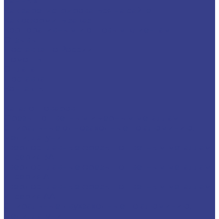
данных
Как зарегистрироваться на сайте
Как оформить заказ
Корпоративным и оптовым клиентам
Отзывы
Доставка по России
Помощь
Оплата
Доставка
Контакты
...
Каталог товаров
Фрезы по цветным и черным металлам
Спиральные однозаходные по алюминию,
меди, латуни
Твердосплавные фрезы по цветным металлам
Z1 серия 3A
Твердосплавные фрезы по цветным металлам
Z1 серия A
Твердосплавные фрезы по цветным металлам
Z1 серия AA
Спиральные двухзаходные по алюминию,
меди, латуни