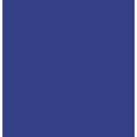
Прямые двухзаходные Серия A
Граверы
Конический гравер (пирамидка)
Конический гравер (пирамидка) Серия N
Конический гравер (пирамидка) Серия A
Конический гравер с плоским кончиком
Конический гравер с плоским кончиком Серия
N
Конический гравер с плоским кончиком Серия
A
Конический гравер сферический
Конический гравер сферический Серия N
Конический гравер сферический Серия A
Гравер конический удлиненный с плоским
кончиком
Гравер конический удлиненные с плоским
кончиком Серия N
Гравер конический удлиненные с плоским
кончиком Серия A
Конический гравер (сталь, цветной металл)
Конический гравер (сталь, цветной металл)
Серия N