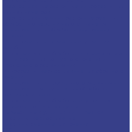
Микрорезцы твердосплавные
Твердосплавные расточные микрорезцы для
малых диаметров
Твердосплавные мини расточные резцы для
обработки отверстий малого диаметра
Мини-резцы для обработки внутренних
канавок
Мини-резец для нарезания внутренней
резьбы
Микрорезцы для обработки торцевых канавок
Мини резцы для контурного точения и
продольного растачивания
Микрорезцы твердосплавные для обратного
точения
Мини-резцы для профильного растачивания
Мини-резцы радиусные для обработки
торцевых канавок
Микрорезцы для обработки внутренних
канавок с полным радиусом
Переходные втулки для мини-резцов
Пластины твердосплавные
Пластины сменные для точения
CCGT