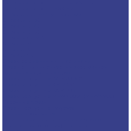
Цанговые патроны с лыской SL-ER
Цанговые патроны HSK-ER
Оправки для корпусных фрез
Оправки BT30
Оправки BT40
Оправки BT50
Оправки C-FMB
Оправки MT
Оправки NT
Оправки SK
Фрезы со сменными пластинами
Фрезы с цилиндрическим хвостовиком
Торцевые насадные фрезы
Фрезы корпусные BAP400 90°
Фрезы корпусные KM12 45°
Фрезы корпусные RAP400R
Фрезы корпусные MFWN0806 (MFWN900)
Фасочные фрезы
Фрезы корпусные кукуруза
(длиннокромочные)
Запасные части для фрез и державок
Подкладная (опорная) пластина