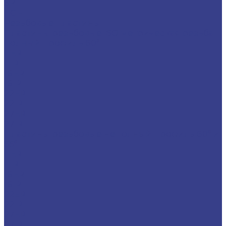
SP
TGF
Резьбовые пластины
Пластины резьбовые ISO метрическая резьба
полный профиль 60°
11ER
11IR
16ER
16IR
22ER
22IR
27ER
27IR
Пластины резьбовые неполный профиль 60° и
55°
11ER
11IR
16ER
16IR
22ER
22IR
27ER
27IR