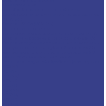
Сверла твердосплавные
Универсальные
Для обработки нержавеющей стали
Для обработки алюминия и сплавов цветных
металлов
Сверла HSS Co (Р6М5К5)
Центровочные сверла
Центровочные сверла двухсторонние Тип A
Сверла центровочные твердосплавные ц/х
Сверла корпусные со сменными пластинами...
Корпусные сверла с глубиной сверения 3D
Корпусные сверла с глубиной сверения 5D
Резцы со сменными пластинами
Резцы для наружной обработки (проходные)
MCBNR
MCFNR
MCGNR/L
MCKNR
MCLNR
MCMNN
MCSNR/L
MDJNR
MDPNN