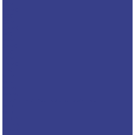
CCMT
CNMG
DCGT
DCMT
DNMG
RCGT
RPMT
SNMG
TBGH
TCMT
TNMG
TPGH
VBMT
VCMT
VNMG
WNMG
Пластины отрезные и канавочные
7GR
8GR
MGGN
MGMN
MRMN