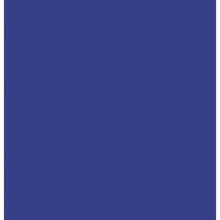
Прижимы
Штифты
Винты
TORX (звездочка) и шестигранные ключи для
державок и фрез
Расточные системы
Расточные головки
Расточные наборы
Патроны (оправки) для расточных головок
Удлинители, переходники для расточных
головок
Подставки оправок
Переходные оправки, держатели и втулки
BT-MT(КМ) переходные оправки
BT-SLN переходные оправки
KM(MT)-SLN переходные оправки
Держатели осевого инструмента и
цилиндрические втулки
Т-образные гайки(сухари)
Оснастка крепежная для фрезерных станков
Штревели для фрезерного станка
Абразивные материалы
Резьбонарезной инструмент