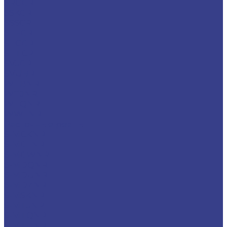
SRGCR
SSKCR
SSSCR
STFCR
STGCR
STTCR
SVJCR
SVUBR
WTBNR
WTJNR
WTQNR
WWLNR
Расточные резцы
S-MCKNR
S-MCLNR
S-MCWNR
S-MDQNR
S-MDUNR
S-MDZNR
S-MSKNR
S-MTJNR
S-MTQNR
S-MTUNR