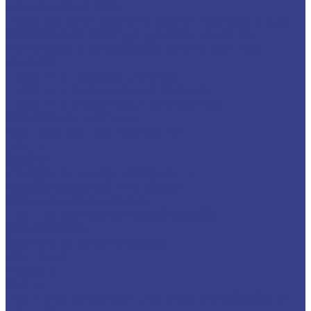
малых диаметров
Твердосплавные мини расточные резцы для
обработки отверстий малого диаметра
Мини-резцы для обработки внутренних
канавок
Пластины твердосплавные
Пластины сменные для точения
Пластины отрезные и канавочные
Резьбовые пластины
Комплектующие и оснастка
Цанги
Стойки
Измерительные инструменты
Резьбонарезной инструмент
Метчики метрические
Плашки для метрической резьбы
Резьбофрезы
Станки для заточки сверл
Компания
Новости
Статьи
Политика конфиденциальности и обработки