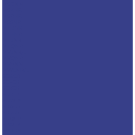
MSDNN
MSKNR
MSRNR
MSSNR
MTBNR
MTFNR
MTJNR
MTQNR
MVJNR/L
MVQNR
MVVNN
MWLNR/L
SCBCR
SCFCR
SCKCR
SCLCR
SCMCN
SDACR
SDJCR
SDQCR
SRACR
SRDCN