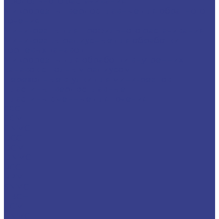
продольного растачивания
Микрорезцы твердосплавные для обратного
точения
Мини-резцы для профильного растачивания
Мини-резцы радиусные для обработки
торцевых канавок
Микрорезцы для обработки внутренних
канавок с полным радиусом
Переходные втулки для мини-резцов
Пластины твердосплавные
Пластины сменные для точения
CCGT
CCMT
CNMG
DCGT
DCMT
DNMG
RCGT
RPMT
SNMG
TBGH
TCMT
TNMG