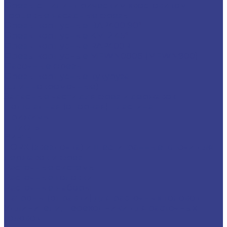
Фрезы с цилиндрическим хвостовиком
Торцевые насадные фрезы
Фрезы корпусные BAP400 90°
Фрезы корпусные KM12 45°
Фрезы корпусные RAP400R
Фрезы корпусные MFWN0806 (MFWN900)
Фасочные фрезы
Фрезы корпусные кукуруза
(длиннокромочные)
Запасные части для фрез и державок
Подкладная (опорная) пластина
Прижимы
Штифты
Винты
TORX (звездочка) и шестигранные ключи для
державок и фрез
Расточные системы
Расточные головки
Расточные наборы
Патроны (оправки) для расточных головок
Удлинители, переходники для расточных
головок