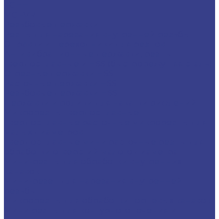
FGHH
MGFVR
Резьбовые державки
Резцы для нарезания внутренней резьбы
Оправки и переходники для резцов
Антивибрационные державки, резцы
твердосплавные и HSS (быстрорежущяя сталь)
Отрезные державки HSS
Расточные державки HSS
Резьбовые державки HSS
Державки и ролики для накатки рифлений
Микрорезцы твердосплавные
Твердосплавные расточные микрорезцы для
малых диаметров
Твердосплавные мини расточные резцы для
обработки отверстий малого диаметра
Мини-резцы для обработки внутренних
канавок
Мини-резец для нарезания внутренней
резьбы
Микрорезцы для обработки торцевых канавок
Мини резцы для контурного точения и