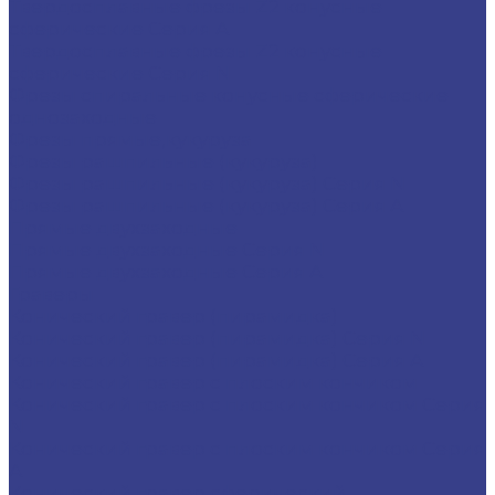
Твердосплавные фрезы Z2 конусные
сферические Серия A
Твердосплавные фрезы Z2 конусные
сферические Серия N
Фрезы спиральные конусные сферические
однозаходные
Фрезы прямые,кукуруза
Фрезы рашпильные (кукуруза)
Фрезы рашпильные (кукуруза) Серия N
Фрезы рашпильные (кукуруза) Серия A
Прямые двухзаходные
Прямые двухзаходные Серия N
Прямые двухзаходные Серия A
Граверы
Конический гравер (пирамидка)
Конический гравер (пирамидка) Серия N
Конический гравер (пирамидка) Серия A
Конический гравер с плоским кончиком
Конический гравер с плоским кончиком Серия
N
Конический гравер с плоским кончиком Серия
A
Конический гравер сферический