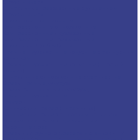
стружки вверх
Спиральные трехзаходные с удалением
стружки вверх
Фрезы компрессионные
Компрессионные однозаходные
Компрессионные двухзаходные
Компрессионные трехзаходные
Фрезы для 3D обработки
Прямые двухзаходные конусные с радиусным
кончиком
Прямые двухзаходные конусные (плоский
кончик)
Спиральные однозаходные сферические
Фрезы прямые,кукуруза
Фрезы рашпильные (кукуруза)
Прямые двухзаходные
Граверы
Конический гравер (пирамидка)
Конический гравер с плоским кончиком
Конический гравер сферический
Фасонные фрезы
Фрезы для ручного фрезера и станков ЧПУ
Фреза V-образная ( с напайными ножами)