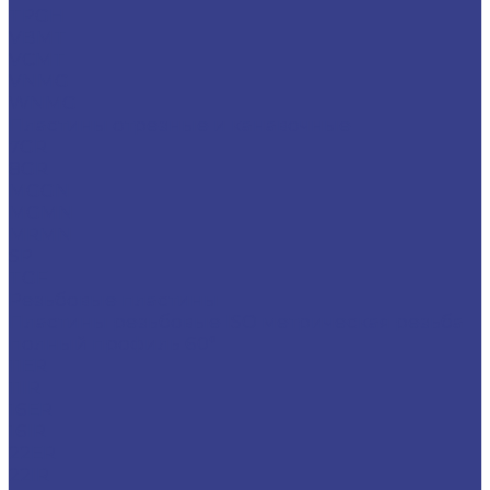
TPGH
VBMT
VCMT
VNMG
WNMG
Пластины отрезные и канавочные
7GR
8GR
MGGN
MGMN
MRMN
SP
TGF
Резьбовые пластины
Пластины резьбовые ISO метрическая резьба
полный профиль 60°
11ER
11IR
16ER
16IR
22ER
22IR