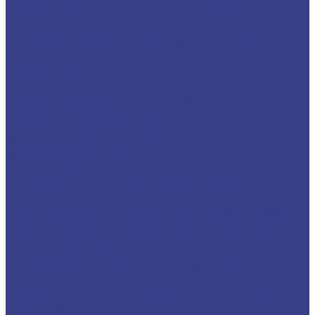
Фрезы для снятия фасок по нержавеющей
стали
Концевые фрезы для радиусной фаски
Фрезы для снятия радиусных фасок по стали
Фрезы для снятия радиусных фасок по
цветным металлам
Фрезы для снятия радиусных фасок по
нержавеющей стали
Фрезы по нержавеющей стали
Концевые фрезы по нержавеющей стали
четырехзаходные
Фрезы спиральные
Спиральные однозаходные с удалением
стружки вверх
Твердосплавные фрезы с удалением стружки
вверх Z1 Серия A
Твердосплавные фрезы с удалением стружки
вверх Z1 Серия N
Спиральные двухзаходные с удалением
стружки вверх
Фреза спиральная двухзаходная Z2 стружка
вверхю Серия A