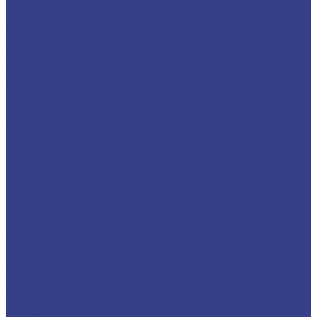
S-SDZCR
S-SSKCR
S-SSSCR
S-STFCR
S-STUCR
S-STWCR
S-SVUBR
S-SVUCR
S-SWLCR
S-SWUBR
Резцы отрезные и канавочные
Державки отрезные и канавочные
KTGFR
MGEHR/L
Резцы для внутренних канавок
MGIVR
S-KTGFR
S-SNGR
Отрезные лезвия и блоки
Блоки для отрезных лезвий
Отрезные лезвия
Резцы токарные для торцевых канавок