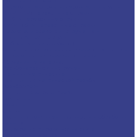
Подставки оправок
Переходные оправки, держатели и втулки
BT-MT(КМ) переходные оправки
BT-SLN переходные оправки
KM(MT)-SLN переходные оправки
Держатели осевого инструмента и
цилиндрические втулки
Т-образные гайки(сухари)
Оснастка крепежная для фрезерных станков
Штревели для фрезерного станка
Абразивные материалы
Резьбонарезной инструмент
Метчики метрические
Плашки для метрической резьбы
Резьбофрезы
Станки для заточки сверл
Компания
Новости
Статьи
Политика конфиденциальности и обработки
данных
Как зарегистрироваться на сайте
Как оформить заказ