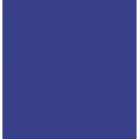
Калибры кольца гладкие
Центр вращающийся
Токарные патроны
Сверлильные патроны
Хвостовики для сверлильных патронов
Ключи
Цанговые патроны
Цанговые патроны BT(SK)-ER
Цанговые патроны KM(MT)-ER
Цанговые патроны с цилиндрическим
хвостовиком C-ER
Цанговые патроны с лыской SL-ER
Цанговые патроны HSK-ER
Оправки для корпусных фрез
Оправки BT30
Оправки BT40
Оправки BT50
Оправки C-FMB
Оправки MT
Оправки NT
Оправки SK
Фрезы со сменными пластинами