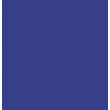
Прямая для шлифовки поверхности
Сверла
Сверла твердосплавные
Сверла HSS Co (Р6М5К5)
Центровочные сверла
Резцы со сменными пластинами
Резцы для наружной обработки (проходные)
Расточные резцы
Резцы отрезные и канавочные
Микрорезцы твердосплавные
Твердосплавные расточные микрорезцы для
малых диаметров
Твердосплавные мини расточные резцы для
обработки отверстий малого диаметра
Мини-резцы для обработки внутренних
канавок
Пластины твердосплавные
Пластины сменные для точения
Пластины отрезные и канавочные
Резьбовые пластины
Комплектующие и оснастка
Цанги