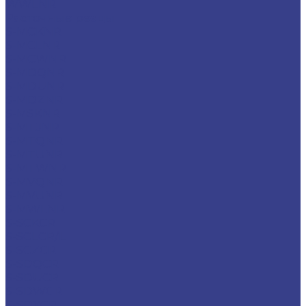
WWLNR
Расточные резцы
S-MCKNR
S-MCLNR
S-MCWNR
S-MDQNR
S-MDUNR
S-MDZNR
S-MSKNR
S-MTJNR
S-MTQNR
S-MTUNR
S-MTWNR
S-MVQNR
S-MVUNR
S-MWLNR
S-SCKCR
S-SCLCR/L
S-SCZCR
S-SDQCR
S-SDUCR
S-SDWCR
S-SDXCR