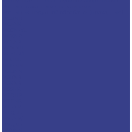
Корпусные сверла с глубиной сверения 5D
Резцы со сменными пластинами
Резцы для наружной обработки (проходные)
MCBNR
MCFNR
MCGNR/L
MCKNR
MCLNR
MCMNN
MCSNR/L
MDJNR
MDPNN
MSDNN
MSKNR
MSRNR
MSSNR
MTBNR
MTFNR
MTJNR
MTQNR
MVJNR/L
MVQNR
MVVNN