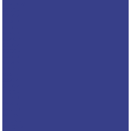
MWLNR/L
SCBCR
SCFCR
SCKCR
SCLCR
SCMCN
SDACR
SDJCR
SDQCR
SRACR
SRDCN
SRGCR
SSKCR
SSSCR
STFCR
STGCR
STTCR
SVJCR
SVUBR
WTBNR
WTJNR
WTQNR