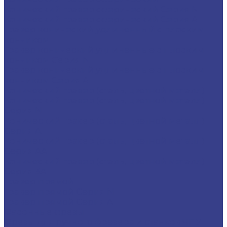
Конический гравер сферический Серия N
Конический гравер сферический Серия A
Гравер конический удлиненный с плоским
кончиком
Гравер конический удлиненные с плоским
кончиком Серия N
Гравер конический удлиненные с плоским
кончиком Серия A
Конический гравер (сталь, цветной металл)
Конический гравер (сталь, цветной металл)
Серия N
Конический гравер (сталь, цветной металл)
Серия A
Конический гравер (сталь, цветной металл)
Серия AA
Конический гравер (сталь, цветной металл)
Серия 3A
Гравер прямой
Гравер прямой Серия N
Гравер прямой Серия A
Фасонные фрезы
Фрезы для ручного фрезера и станков ЧПУ