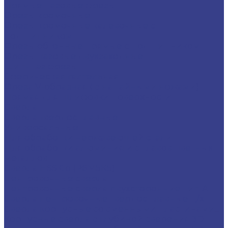
Прямые пазовые фрезы
Фрезы кромочные
Фрезы кромочные калевочные с
подшипником
Фрезы обгонные прямые с подшипником
Фрезы пазовые двухзаходные
Шип-Паз фрезы
Сферическая галтельная
Фреза V-образная ( с напайными ножами)
Прямая для шлифовки поверхности
Сверла
Сверла твердосплавные
Универсальные
Для обработки нержавеющей стали
Для обработки алюминия и сплавов цветных
металлов
Сверла HSS Co (Р6М5К5)
Центровочные сверла
Центровочные сверла двухсторонние Тип A
Сверла центровочные твердосплавные ц/х
Сверла корпусные со сменными пластинами...
Корпусные сверла с глубиной сверения 3D