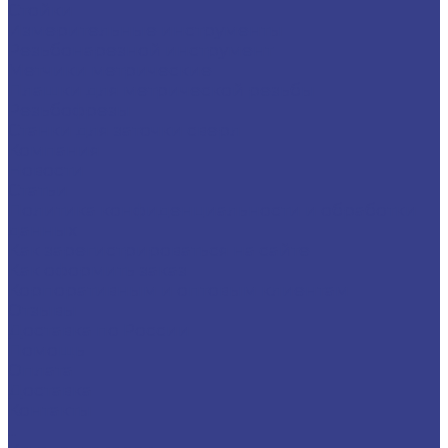
Стойки
Измерительные инструменты
Резьбонарезной инструмент
Метчики метрические
Плашки для метрической резьбы
Резьбофрезы
Станки для заточки сверл
Компания
Новости
Статьи
Политика конфиденциальности и обработки
данных
Как зарегистрироваться на сайте
Как оформить заказ
Корпоративным и оптовым клиентам
Отзывы
Доставка по России
Помощь
Оплата
Доставка
Контакты
...