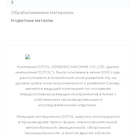
3
Обрабатываемые материалы
N-Цветные металлы
Компания DJTOL GRINDING MACHINE CO.,LTD. (далее
именуемая"DJTOL"), была основана в июне 2001 года,
расположена в Аньхойской зоне развития Уху на
уровне штата зона экономического развития Синьву,
является ведущей компанией по поставкам
твердосплавных режущих инструментов в Китае с
собственным производственным и
исследовательским отделами .
Режущие инструменты DJTOL широко используются
в производстве пресс-форм, станкостроительной,
автомобильной, авиационной, оборонной
промышленности, и многих другие области.