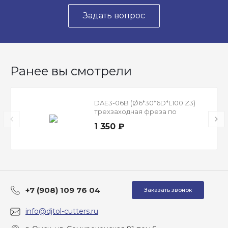
Задать вопрос
Ранее вы смотрели
DAE3-06B (Ø6*30*6D*L100 Z3)
трехзаходная фреза по
цветному металлу
1 350 ₽
+7 (908) 109 76 04
Заказать звонок
info@djtol-cutters.ru