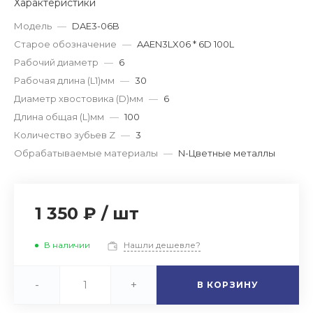
Характеристики
Модель
—
DAE3-06B
Старое обозначение
—
AAEN3LX06 * 6D 100L
Рабочий диаметр
—
6
Рабочая длина (L1)мм
—
30
Диаметр хвостовика (D)мм
—
6
Длина общая (L)мм
—
100
Количество зубьев Z
—
3
Обрабатываемые материалы
—
N-Цветные металлы
1 350 ₽
/
шт
В наличии
Нашли дешевле?
-
+
В КОРЗИНУ