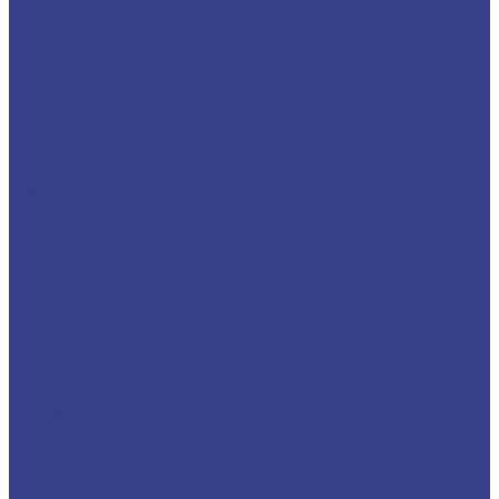
Т-образные гайки(сухари)
Оснастка крепежная для фрезерных станков
Штревели для фрезерного станка
Абразивные материалы
Резьбонарезной инструмент
Метчики метрические
Плашки для метрической резьбы
Резьбофрезы
Станки для заточки сверл
Компания
Новости
Статьи
Политика конфиденциальности и обработки
данных
Как зарегистрироваться на сайте
Как оформить заказ
Корпоративным и оптовым клиентам
Отзывы
Доставка по России
Помощь
Оплата
Доставка