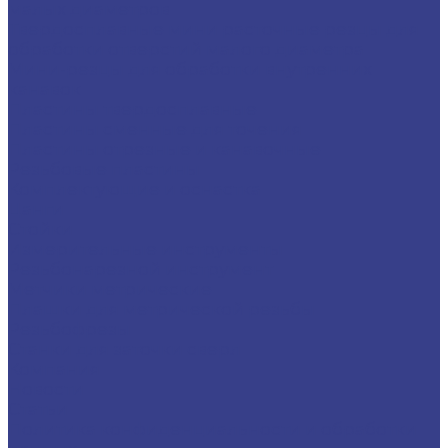
малых диаметров
Твердосплавные мини расточные резцы для
обработки отверстий малого диаметра
Мини-резцы для обработки внутренних
канавок
Пластины твердосплавные
Пластины сменные для точения
Пластины отрезные и канавочные
Резьбовые пластины
Комплектующие и оснастка
Цанги
Стойки
Измерительные инструменты
Резьбонарезной инструмент
Метчики метрические
Плашки для метрической резьбы
Резьбофрезы
Станки для заточки сверл
Компания
Новости
Статьи
Политика конфиденциальности и обработки