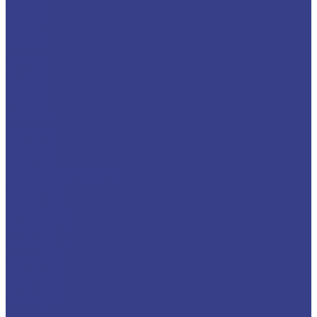
SRGCR
SSKCR
SSSCR
STFCR
STGCR
STTCR
SVJCR
SVUBR
WTBNR
WTJNR
WTQNR
WWLNR
Расточные резцы
S-MCKNR
S-MCLNR
S-MCWNR
S-MDQNR
S-MDUNR
S-MDZNR
S-MSKNR
S-MTJNR
S-MTQNR
S-MTUNR