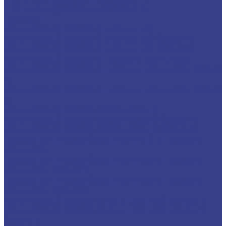
Прямые двухзаходные Серия A
Граверы
Конический гравер (пирамидка)
Конический гравер (пирамидка) Серия N
Конический гравер (пирамидка) Серия A
Конический гравер с плоским кончиком
Конический гравер с плоским кончиком Серия
N
Конический гравер с плоским кончиком Серия
A
Конический гравер сферический
Конический гравер сферический Серия N
Конический гравер сферический Серия A
Гравер конический удлиненный с плоским
кончиком
Гравер конический удлиненные с плоским
кончиком Серия N
Гравер конический удлиненные с плоским
кончиком Серия A
Конический гравер (сталь, цветной металл)
Конический гравер (сталь, цветной металл)
Серия N