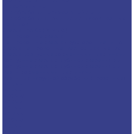
Сверла твердосплавные
Универсальные
Для обработки нержавеющей стали
Для обработки алюминия и сплавов цветных
металлов
Сверла HSS Co (Р6М5К5)
Центровочные сверла
Центровочные сверла двухсторонние Тип A
Сверла центровочные твердосплавные ц/х
Сверла корпусные со сменными пластинами...
Корпусные сверла с глубиной сверения 3D
Корпусные сверла с глубиной сверения 5D
Резцы со сменными пластинами
Резцы для наружной обработки (проходные)
MCBNR
MCFNR
MCGNR/L
MCKNR
MCLNR
MCMNN
MCSNR/L
MDJNR
MDPNN