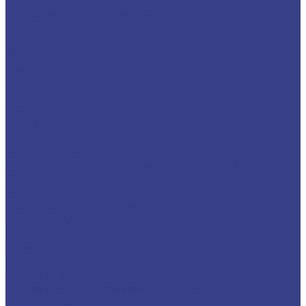
данных
Как зарегистрироваться на сайте
Как оформить заказ
Корпоративным и оптовым клиентам
Отзывы
Доставка по России
Помощь
Оплата
Доставка
Контакты
...
Каталог товаров
Фрезы по цветным и черным металлам
Спиральные однозаходные по алюминию,
меди, латуни
Твердосплавные фрезы по цветным металлам
Z1 серия 3A
Твердосплавные фрезы по цветным металлам
Z1 серия A
Твердосплавные фрезы по цветным металлам
Z1 серия AA
Спиральные двухзаходные по алюминию,
меди, латуни