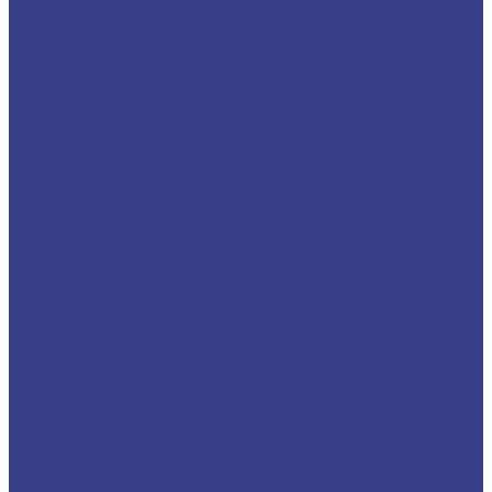
Конический гравер (сталь, цветной металл)
Серия A
Конический гравер (сталь, цветной металл)
Серия AA
Конический гравер (сталь, цветной металл)
Серия 3A
Гравер прямой
Гравер прямой Серия N
Гравер прямой Серия A
Фасонные фрезы
Фрезы для ручного фрезера и станков ЧПУ
Прямые пазовые фрезы
Фрезы кромочные
Фрезы кромочные калевочные с
подшипником
Фрезы обгонные прямые с подшипником
Фрезы пазовые двухзаходные
Шип-Паз фрезы
Сферическая галтельная
Фреза V-образная ( с напайными ножами)
Прямая для шлифовки поверхности
Сверла