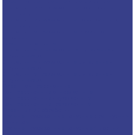
Фрезы по цветным и черным металлам
Спиральные однозаходные по алюминию,
меди, латуни
Спиральные двухзаходные по алюминию,
меди, латуни
Спиральные трехзаходные фрезы по
алюминию
Фрезы спиральные
Спиральные однозаходные с удалением
стружки вверх
Спиральные двухзаходные с удалением
стружки вверх
Спиральные трехзаходные с удалением
стружки вверх
Фрезы компрессионные
Компрессионные однозаходные
Компрессионные двухзаходные
Компрессионные трехзаходные
Фрезы для 3D обработки
Прямые двухзаходные конусные с радиусным
кончиком
Прямые двухзаходные конусные (плоский
кончик)