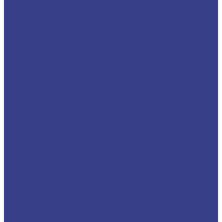
Фрезы корпусные кукуруза
(длиннокромочные)
Запасные части для фрез и державок
Подкладная (опорная) пластина
Прижимы
Штифты
Винты
TORX (звездочка) и шестигранные ключи для
державок и фрез
Расточные системы
Расточные головки
Расточные наборы
Патроны (оправки) для расточных головок
Удлинители, переходники для расточных
головок
Подставки оправок
Переходные оправки, держатели и втулки
BT-MT(КМ) переходные оправки
BT-SLN переходные оправки
KM(MT)-SLN переходные оправки
Держатели осевого инструмента и
цилиндрические втулки