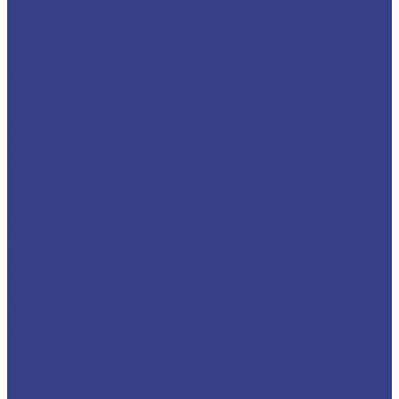
Цанговые патроны
Цанговые патроны BT(SK)-ER
Цанговые патроны KM(MT)-ER
Цанговые патроны с цилиндрическим
хвостовиком C-ER
Цанговые патроны с лыской SL-ER
Цанговые патроны HSK-ER
Оправки для корпусных фрез
Оправки BT30
Оправки BT40
Оправки BT50
Оправки C-FMB
Оправки MT
Оправки NT
Оправки SK
Фрезы со сменными пластинами
Фрезы с цилиндрическим хвостовиком
Торцевые насадные фрезы
Фрезы корпусные BAP400 90°
Фрезы корпусные KM12 45°
Фрезы корпусные RAP400R
Фрезы корпусные MFWN0806 (MFWN900)
Фасочные фрезы