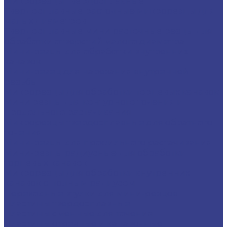
Микрорезцы твердосплавные
Твердосплавные расточные микрорезцы для
малых диаметров
Твердосплавные мини расточные резцы для
обработки отверстий малого диаметра
Мини-резцы для обработки внутренних
канавок
Мини-резец для нарезания внутренней
резьбы
Микрорезцы для обработки торцевых канавок
Мини резцы для контурного точения и
продольного растачивания
Микрорезцы твердосплавные для обратного
точения
Мини-резцы для профильного растачивания
Мини-резцы радиусные для обработки
торцевых канавок
Микрорезцы для обработки внутренних
канавок с полным радиусом
Переходные втулки для мини-резцов
Пластины твердосплавные
Пластины сменные для точения
Пластины отрезные и канавочные