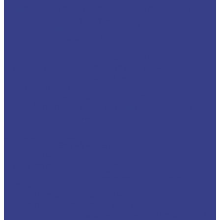
Спиральные однозаходные сферические
Фрезы прямые,кукуруза
Фрезы рашпильные (кукуруза)
Прямые двухзаходные
Граверы
Конический гравер (пирамидка)
Конический гравер с плоским кончиком
Конический гравер сферический
Фасонные фрезы
Фрезы для ручного фрезера и станков ЧПУ
Фреза V-образная ( с напайными ножами)
Прямая для шлифовки поверхности
Сверла
Сверла твердосплавные
Сверла HSS Co (Р6М5К5)
Центровочные сверла
Резцы со сменными пластинами
Резцы для наружной обработки (проходные)
Расточные резцы
Резцы отрезные и канавочные
Микрорезцы твердосплавные
Твердосплавные расточные микрорезцы для