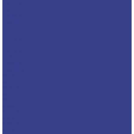
MSDNN
MSKNR
MSRNR
MSSNR
MTBNR
MTFNR
MTJNR
MTQNR
MVJNR/L
MVQNR
MVVNN
MWLNR/L
SCBCR
SCFCR
SCKCR
SCLCR
SCMCN
SDACR
SDJCR
SDQCR
SRACR
SRDCN