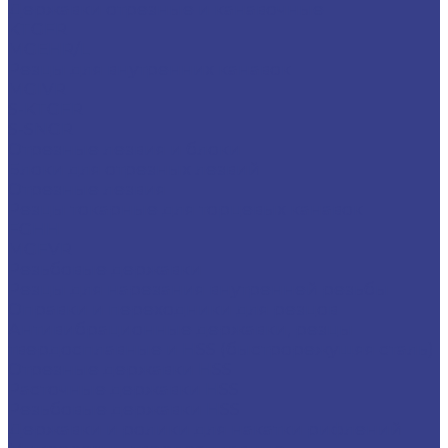
Державки отрезные и канавочные
KTGFR
MGEHR/L
Резцы для внутренних канавок
MGIVR
S-KTGFR
S-SNGR
Отрезные лезвия и блоки
Блоки для отрезных лезвий
Отрезные лезвия
Резцы токарные для торцевых канавок
FGHH
MGFVR
Резьбовые державки
Резцы для нарезания внутренней резьбы
Оправки и переходники для резцов
Антивибрационные державки, резцы
твердосплавные и HSS (быстрорежущяя сталь)
Отрезные державки HSS
Расточные державки HSS
Резьбовые державки HSS
Державки и ролики для накатки рифлений