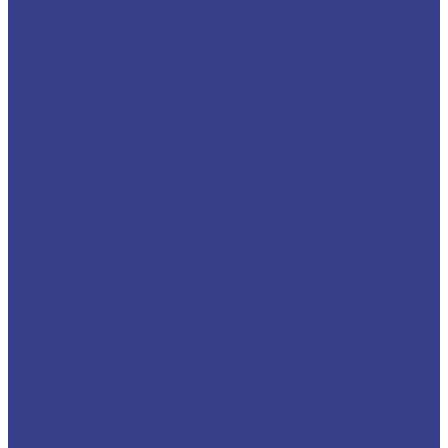
S-MTWNR
S-MVQNR
S-MVUNR
S-MWLNR
S-SCKCR
S-SCLCR/L
S-SCZCR
S-SDQCR
S-SDUCR
S-SDWCR
S-SDXCR
S-SDZCR
S-SSKCR
S-SSSCR
S-STFCR
S-STUCR
S-STWCR
S-SVUBR
S-SVUCR
S-SWLCR
S-SWUBR
Резцы отрезные и канавочные