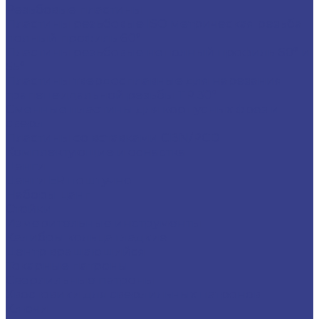
Резьбовые пластины
Пластины резьбовые ISO метрическая резьба
полный профиль 60°
Пластины резьбовые неполный профиль 60° и
55°
Пластины твердосплавные для нарезания
трапецеидальной резьбы TR 30°
Сменные пластины для корпусных фрез и
сверл
Пластины со вставками CBN/PCD
Комплектующие и оснастка
Цанги
Цанги ER поштучно
Наборы цанг
Стойки
Измерительные инструменты
Калибры кольца гладкие
Центр вращающийся
Токарные патроны
Сверлильные патроны
Хвостовики для сверлильных патронов
Ключи