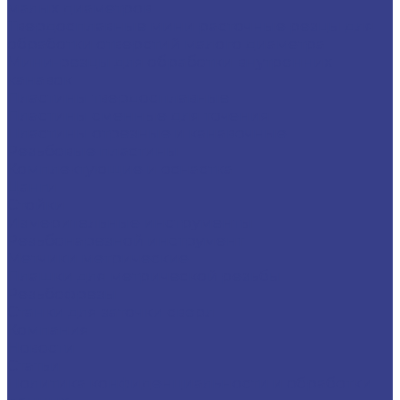
малых диаметров
Твердосплавные мини расточные резцы для
обработки отверстий малого диаметра
Мини-резцы для обработки внутренних
канавок
Пластины твердосплавные
Пластины сменные для точения
Пластины отрезные и канавочные
Резьбовые пластины
Комплектующие и оснастка
Цанги
Стойки
Измерительные инструменты
Резьбонарезной инструмент
Метчики метрические
Плашки для метрической резьбы
Резьбофрезы
Станки для заточки сверл
Компания
Новости
Статьи
Политика конфиденциальности и обработки