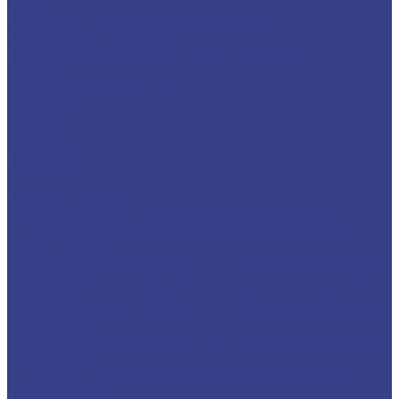
данных
Как зарегистрироваться на сайте
Как оформить заказ
Корпоративным и оптовым клиентам
Отзывы
Доставка по России
Помощь
Оплата
Доставка
Контакты
...
Каталог товаров
Фрезы по цветным и черным металлам
Спиральные однозаходные по алюминию,
меди, латуни
Твердосплавные фрезы по цветным металлам
Z1 серия 3A
Твердосплавные фрезы по цветным металлам
Z1 серия A
Твердосплавные фрезы по цветным металлам
Z1 серия AA
Спиральные двухзаходные по алюминию,
меди, латуни