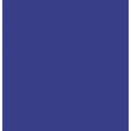
Сверла твердосплавные
Универсальные
Для обработки нержавеющей стали
Для обработки алюминия и сплавов цветных
металлов
Сверла HSS Co (Р6М5К5)
Центровочные сверла
Центровочные сверла двухсторонние Тип A
Сверла центровочные твердосплавные ц/х
Сверла корпусные со сменными пластинами...
Корпусные сверла с глубиной сверения 3D
Корпусные сверла с глубиной сверения 5D
Резцы со сменными пластинами
Резцы для наружной обработки (проходные)
MCBNR
MCFNR
MCGNR/L
MCKNR
MCLNR
MCMNN
MCSNR/L
MDJNR
MDPNN