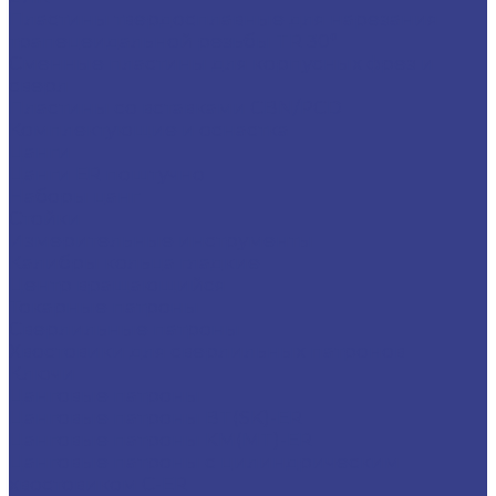
Пластины твердосплавные для нарезания
трапецеидальной резьбы TR 30°
Сменные пластины для корпусных фрез и
сверл
Пластины со вставками CBN/PCD
Комплектующие и оснастка
Цанги
Цанги ER поштучно
Наборы цанг
Стойки
Измерительные инструменты
Калибры кольца гладкие
Центр вращающийся
Токарные патроны
Сверлильные патроны
Хвостовики для сверлильных патронов
Ключи
Цанговые патроны
Цанговые патроны BT(SK)-ER
Цанговые патроны KM(MT)-ER
Цанговые патроны с цилиндрическим
хвостовиком C-ER