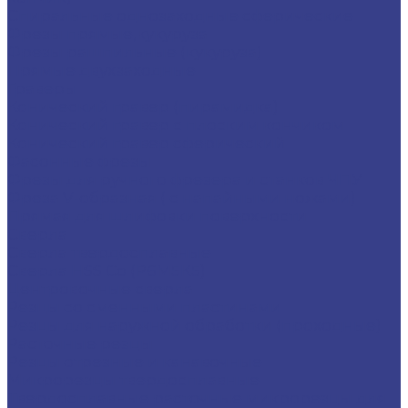
Спиральные однозаходные сферические
Фрезы прямые,кукуруза
Фрезы рашпильные (кукуруза)
Прямые двухзаходные
Граверы
Конический гравер (пирамидка)
Конический гравер с плоским кончиком
Конический гравер сферический
Фасонные фрезы
Фрезы для ручного фрезера и станков ЧПУ
Фреза V-образная ( с напайными ножами)
Прямая для шлифовки поверхности
Сверла
Сверла твердосплавные
Сверла HSS Co (Р6М5К5)
Центровочные сверла
Резцы со сменными пластинами
Резцы для наружной обработки (проходные)
Расточные резцы
Резцы отрезные и канавочные
Микрорезцы твердосплавные
Твердосплавные расточные микрорезцы для