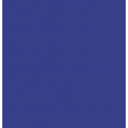
Фрезы по цветным и черным металлам
Спиральные однозаходные по алюминию,
меди, латуни
Спиральные двухзаходные по алюминию,
меди, латуни
Спиральные трехзаходные фрезы по
алюминию
Фрезы спиральные
Спиральные однозаходные с удалением
стружки вверх
Спиральные двухзаходные с удалением
стружки вверх
Спиральные трехзаходные с удалением
стружки вверх
Фрезы компрессионные
Компрессионные однозаходные
Компрессионные двухзаходные
Компрессионные трехзаходные
Фрезы для 3D обработки
Прямые двухзаходные конусные с радиусным
кончиком
Прямые двухзаходные конусные (плоский
кончик)