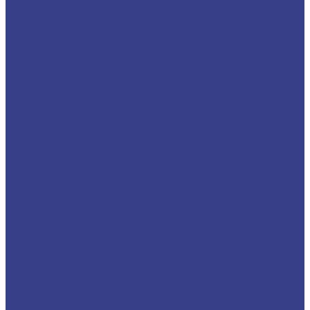
MSDNN
MSKNR
MSRNR
MSSNR
MTBNR
MTFNR
MTJNR
MTQNR
MVJNR/L
MVQNR
MVVNN
MWLNR/L
SCBCR
SCFCR
SCKCR
SCLCR
SCMCN
SDACR
SDJCR
SDQCR
SRACR
SRDCN