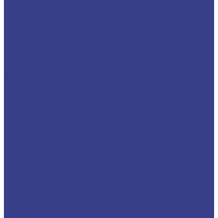
CCMT
CNMG
DCGT
DCMT
DNMG
RCGT
RPMT
SNMG
TBGH
TCMT
TNMG
TPGH
VBMT
VCMT
VNMG
WNMG
Пластины отрезные и канавочные
7GR
8GR
MGGN
MGMN
MRMN