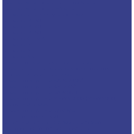
Цанговые патроны с лыской SL-ER
Цанговые патроны HSK-ER
Оправки для корпусных фрез
Оправки BT30
Оправки BT40
Оправки BT50
Оправки C-FMB
Оправки MT
Оправки NT
Оправки SK
Фрезы со сменными пластинами
Фрезы с цилиндрическим хвостовиком
Торцевые насадные фрезы
Фрезы корпусные BAP400 90°
Фрезы корпусные KM12 45°
Фрезы корпусные RAP400R
Фрезы корпусные MFWN0806 (MFWN900)
Фасочные фрезы
Фрезы корпусные кукуруза
(длиннокромочные)
Запасные части для фрез и державок
Подкладная (опорная) пластина