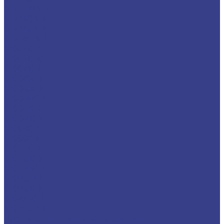
S-MTWNR
S-MVQNR
S-MVUNR
S-MWLNR
S-SCKCR
S-SCLCR/L
S-SCZCR
S-SDQCR
S-SDUCR
S-SDWCR
S-SDXCR
S-SDZCR
S-SSKCR
S-SSSCR
S-STFCR
S-STUCR
S-STWCR
S-SVUBR
S-SVUCR
S-SWLCR
S-SWUBR
Резцы отрезные и канавочные