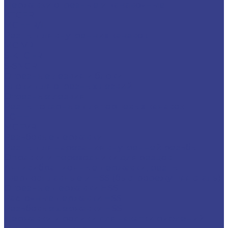
Державки отрезные и канавочные
KTGFR
MGEHR/L
Резцы для внутренних канавок
MGIVR
S-KTGFR
S-SNGR
Отрезные лезвия и блоки
Блоки для отрезных лезвий
Отрезные лезвия
Резцы токарные для торцевых канавок
FGHH
MGFVR
Резьбовые державки
Резцы для нарезания внутренней резьбы
Оправки и переходники для резцов
Антивибрационные державки, резцы
твердосплавные и HSS (быстрорежущяя сталь)
Отрезные державки HSS
Расточные державки HSS
Резьбовые державки HSS
Державки и ролики для накатки рифлений