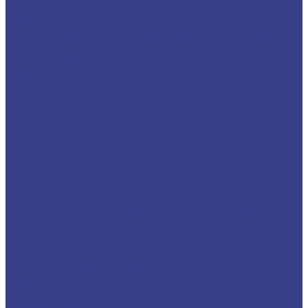
Конический гравер (сталь, цветной металл)
Серия A
Конический гравер (сталь, цветной металл)
Серия AA
Конический гравер (сталь, цветной металл)
Серия 3A
Гравер прямой
Гравер прямой Серия N
Гравер прямой Серия A
Фасонные фрезы
Фрезы для ручного фрезера и станков ЧПУ
Прямые пазовые фрезы
Фрезы кромочные
Фрезы кромочные калевочные с
подшипником
Фрезы обгонные прямые с подшипником
Фрезы пазовые двухзаходные
Шип-Паз фрезы
Сферическая галтельная
Фреза V-образная ( с напайными ножами)
Прямая для шлифовки поверхности
Сверла