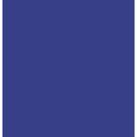
SP
TGF
Резьбовые пластины
Пластины резьбовые ISO метрическая резьба
полный профиль 60°
11ER
11IR
16ER
16IR
22ER
22IR
27ER
27IR
Пластины резьбовые неполный профиль 60° и
55°
11ER
11IR
16ER
16IR
22ER
22IR
27ER
27IR