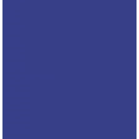
SRGCR
SSKCR
SSSCR
STFCR
STGCR
STTCR
SVJCR
SVUBR
WTBNR
WTJNR
WTQNR
WWLNR
Расточные резцы
S-MCKNR
S-MCLNR
S-MCWNR
S-MDQNR
S-MDUNR
S-MDZNR
S-MSKNR
S-MTJNR
S-MTQNR
S-MTUNR