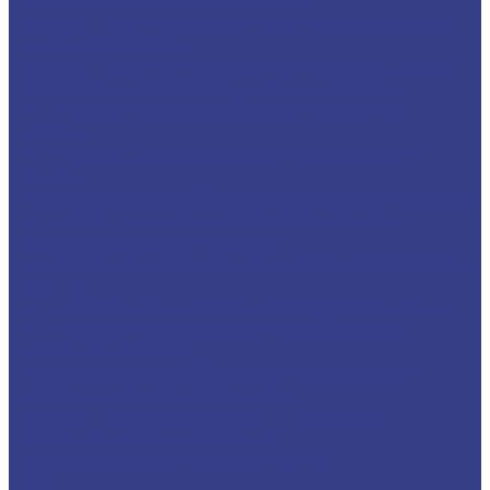
Микрорезцы твердосплавные
Твердосплавные расточные микрорезцы для
малых диаметров
Твердосплавные мини расточные резцы для
обработки отверстий малого диаметра
Мини-резцы для обработки внутренних
канавок
Мини-резец для нарезания внутренней
резьбы
Микрорезцы для обработки торцевых канавок
Мини резцы для контурного точения и
продольного растачивания
Микрорезцы твердосплавные для обратного
точения
Мини-резцы для профильного растачивания
Мини-резцы радиусные для обработки
торцевых канавок
Микрорезцы для обработки внутренних
канавок с полным радиусом
Переходные втулки для мини-резцов
Пластины твердосплавные
Пластины сменные для точения
CCGT