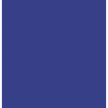
Прямые двухзаходные Серия A
Граверы
Конический гравер (пирамидка)
Конический гравер (пирамидка) Серия N
Конический гравер (пирамидка) Серия A
Конический гравер с плоским кончиком
Конический гравер с плоским кончиком Серия
N
Конический гравер с плоским кончиком Серия
A
Конический гравер сферический
Конический гравер сферический Серия N
Конический гравер сферический Серия A
Гравер конический удлиненный с плоским
кончиком
Гравер конический удлиненные с плоским
кончиком Серия N
Гравер конический удлиненные с плоским
кончиком Серия A
Конический гравер (сталь, цветной металл)
Конический гравер (сталь, цветной металл)
Серия N