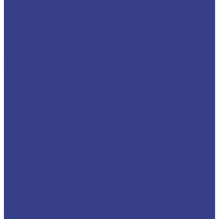
Прижимы
Штифты
Винты
TORX (звездочка) и шестигранные ключи для
державок и фрез
Расточные системы
Расточные головки
Расточные наборы
Патроны (оправки) для расточных головок
Удлинители, переходники для расточных
головок
Подставки оправок
Переходные оправки, держатели и втулки
BT-MT(КМ) переходные оправки
BT-SLN переходные оправки
KM(MT)-SLN переходные оправки
Держатели осевого инструмента и
цилиндрические втулки
Т-образные гайки(сухари)
Оснастка крепежная для фрезерных станков
Штревели для фрезерного станка
Абразивные материалы
Резьбонарезной инструмент