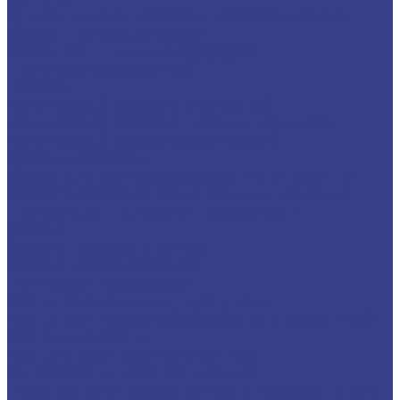
Спиральные однозаходные сферические
Фрезы прямые,кукуруза
Фрезы рашпильные (кукуруза)
Прямые двухзаходные
Граверы
Конический гравер (пирамидка)
Конический гравер с плоским кончиком
Конический гравер сферический
Фасонные фрезы
Фрезы для ручного фрезера и станков ЧПУ
Фреза V-образная ( с напайными ножами)
Прямая для шлифовки поверхности
Сверла
Сверла твердосплавные
Сверла HSS Co (Р6М5К5)
Центровочные сверла
Резцы со сменными пластинами
Резцы для наружной обработки (проходные)
Расточные резцы
Резцы отрезные и канавочные
Микрорезцы твердосплавные
Твердосплавные расточные микрорезцы для