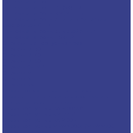
Цанговые патроны
Цанговые патроны BT(SK)-ER
Цанговые патроны KM(MT)-ER
Цанговые патроны с цилиндрическим
хвостовиком C-ER
Цанговые патроны с лыской SL-ER
Цанговые патроны HSK-ER
Оправки для корпусных фрез
Оправки BT30
Оправки BT40
Оправки BT50
Оправки C-FMB
Оправки MT
Оправки NT
Оправки SK
Фрезы со сменными пластинами
Фрезы с цилиндрическим хвостовиком
Торцевые насадные фрезы
Фрезы корпусные BAP400 90°
Фрезы корпусные KM12 45°
Фрезы корпусные RAP400R
Фрезы корпусные MFWN0806 (MFWN900)
Фасочные фрезы