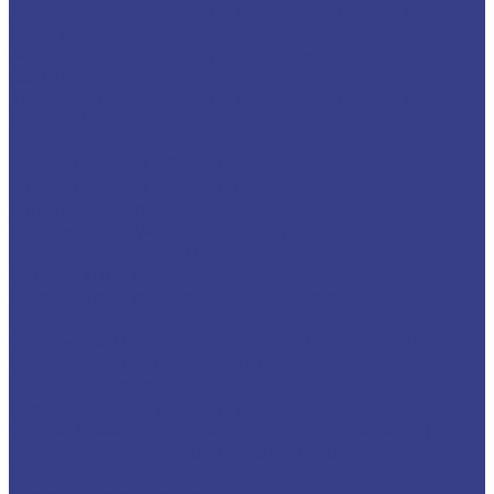
Конический гравер (сталь, цветной металл)
Серия A
Конический гравер (сталь, цветной металл)
Серия AA
Конический гравер (сталь, цветной металл)
Серия 3A
Гравер прямой
Гравер прямой Серия N
Гравер прямой Серия A
Фасонные фрезы
Фрезы для ручного фрезера и станков ЧПУ
Прямые пазовые фрезы
Фрезы кромочные
Фрезы кромочные калевочные с
подшипником
Фрезы обгонные прямые с подшипником
Фрезы пазовые двухзаходные
Шип-Паз фрезы
Сферическая галтельная
Фреза V-образная ( с напайными ножами)
Прямая для шлифовки поверхности
Сверла