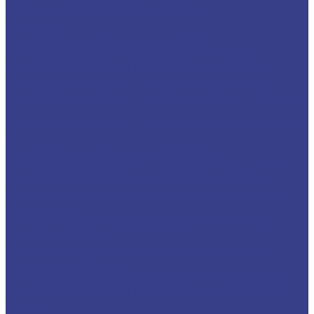
Прямые двухзаходные Серия A
Граверы
Конический гравер (пирамидка)
Конический гравер (пирамидка) Серия N
Конический гравер (пирамидка) Серия A
Конический гравер с плоским кончиком
Конический гравер с плоским кончиком Серия
N
Конический гравер с плоским кончиком Серия
A
Конический гравер сферический
Конический гравер сферический Серия N
Конический гравер сферический Серия A
Гравер конический удлиненный с плоским
кончиком
Гравер конический удлиненные с плоским
кончиком Серия N
Гравер конический удлиненные с плоским
кончиком Серия A
Конический гравер (сталь, цветной металл)
Конический гравер (сталь, цветной металл)
Серия N