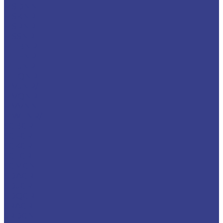
MSDNN
MSKNR
MSRNR
MSSNR
MTBNR
MTFNR
MTJNR
MTQNR
MVJNR/L
MVQNR
MVVNN
MWLNR/L
SCBCR
SCFCR
SCKCR
SCLCR
SCMCN
SDACR
SDJCR
SDQCR
SRACR
SRDCN