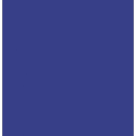
данных
Как зарегистрироваться на сайте
Как оформить заказ
Корпоративным и оптовым клиентам
Отзывы
Доставка по России
Помощь
Оплата
Доставка
Контакты
...
Каталог товаров
Фрезы по цветным и черным металлам
Спиральные однозаходные по алюминию,
меди, латуни
Твердосплавные фрезы по цветным металлам
Z1 серия 3A
Твердосплавные фрезы по цветным металлам
Z1 серия A
Твердосплавные фрезы по цветным металлам
Z1 серия AA
Спиральные двухзаходные по алюминию,
меди, латуни