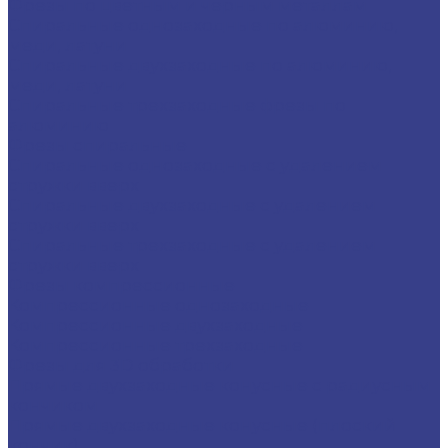
Фрезы по цветным и черным металлам
Спиральные однозаходные по алюминию,
меди, латуни
Спиральные двухзаходные по алюминию,
меди, латуни
Спиральные трехзаходные фрезы по
алюминию
Фрезы спиральные
Спиральные однозаходные с удалением
стружки вверх
Спиральные двухзаходные с удалением
стружки вверх
Спиральные трехзаходные с удалением
стружки вверх
Фрезы компрессионные
Компрессионные однозаходные
Компрессионные двухзаходные
Компрессионные трехзаходные
Фрезы для 3D обработки
Прямые двухзаходные конусные с радиусным
кончиком
Прямые двухзаходные конусные (плоский
кончик)