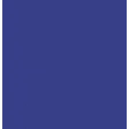
SRGCR
SSKCR
SSSCR
STFCR
STGCR
STTCR
SVJCR
SVUBR
WTBNR
WTJNR
WTQNR
WWLNR
Расточные резцы
S-MCKNR
S-MCLNR
S-MCWNR
S-MDQNR
S-MDUNR
S-MDZNR
S-MSKNR
S-MTJNR
S-MTQNR
S-MTUNR