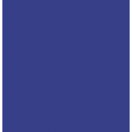
Державки отрезные и канавочные
KTGFR
MGEHR/L
Резцы для внутренних канавок
MGIVR
S-KTGFR
S-SNGR
Отрезные лезвия и блоки
Блоки для отрезных лезвий
Отрезные лезвия
Резцы токарные для торцевых канавок
FGHH
MGFVR
Резьбовые державки
Резцы для нарезания внутренней резьбы
Оправки и переходники для резцов
Антивибрационные державки, резцы
твердосплавные и HSS (быстрорежущяя сталь)
Отрезные державки HSS
Расточные державки HSS
Резьбовые державки HSS
Державки и ролики для накатки рифлений