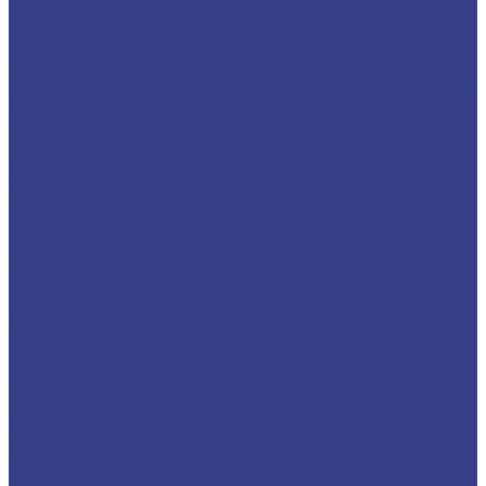
Резьбовые пластины
Пластины резьбовые ISO метрическая резьба
полный профиль 60°
Пластины резьбовые неполный профиль 60° и
55°
Пластины твердосплавные для нарезания
трапецеидальной резьбы TR 30°
Сменные пластины для корпусных фрез и
сверл
Пластины со вставками CBN/PCD
Комплектующие и оснастка
Цанги
Цанги ER поштучно
Наборы цанг
Стойки
Измерительные инструменты
Калибры кольца гладкие
Центр вращающийся
Токарные патроны
Сверлильные патроны
Хвостовики для сверлильных патронов
Ключи