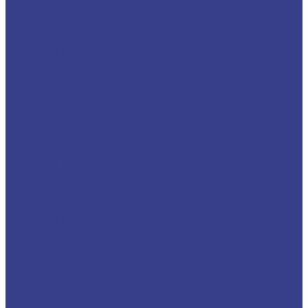
S-MTWNR
S-MVQNR
S-MVUNR
S-MWLNR
S-SCKCR
S-SCLCR/L
S-SCZCR
S-SDQCR
S-SDUCR
S-SDWCR
S-SDXCR
S-SDZCR
S-SSKCR
S-SSSCR
S-STFCR
S-STUCR
S-STWCR
S-SVUBR
S-SVUCR
S-SWLCR
S-SWUBR
Резцы отрезные и канавочные