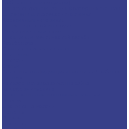
Т-образные гайки(сухари)
Оснастка крепежная для фрезерных станков
Штревели для фрезерного станка
Абразивные материалы
Резьбонарезной инструмент
Метчики метрические
Плашки для метрической резьбы
Резьбофрезы
Станки для заточки сверл
Компания
Новости
Статьи
Политика конфиденциальности и обработки
данных
Как зарегистрироваться на сайте
Как оформить заказ
Корпоративным и оптовым клиентам
Отзывы
Доставка по России
Помощь
Оплата
Доставка