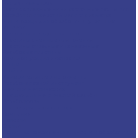
малых диаметров
Твердосплавные мини расточные резцы для
обработки отверстий малого диаметра
Мини-резцы для обработки внутренних
канавок
Пластины твердосплавные
Пластины сменные для точения
Пластины отрезные и канавочные
Резьбовые пластины
Комплектующие и оснастка
Цанги
Стойки
Измерительные инструменты
Резьбонарезной инструмент
Метчики метрические
Плашки для метрической резьбы
Резьбофрезы
Станки для заточки сверл
Компания
Новости
Статьи
Политика конфиденциальности и обработки