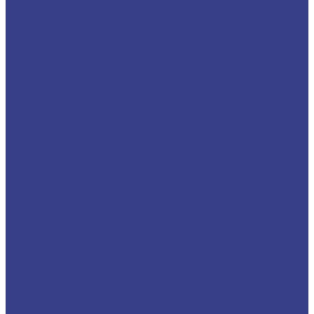
Микрорезцы твердосплавные
Твердосплавные расточные микрорезцы для
малых диаметров
Твердосплавные мини расточные резцы для
обработки отверстий малого диаметра
Мини-резцы для обработки внутренних
канавок
Мини-резец для нарезания внутренней
резьбы
Микрорезцы для обработки торцевых канавок
Мини резцы для контурного точения и
продольного растачивания
Микрорезцы твердосплавные для обратного
точения
Мини-резцы для профильного растачивания
Мини-резцы радиусные для обработки
торцевых канавок
Микрорезцы для обработки внутренних
канавок с полным радиусом
Переходные втулки для мини-резцов
Пластины твердосплавные
Пластины сменные для точения
Пластины отрезные и канавочные