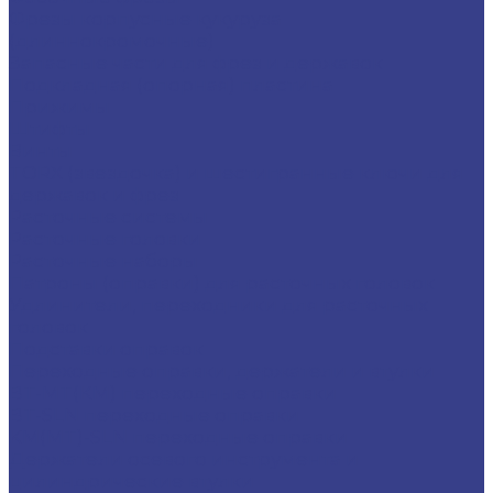
Фрезы корпусные кукуруза
(длиннокромочные)
Запасные части для фрез и державок
Подкладная (опорная) пластина
Прижимы
Штифты
Винты
TORX (звездочка) и шестигранные ключи для
державок и фрез
Расточные системы
Расточные головки
Расточные наборы
Патроны (оправки) для расточных головок
Удлинители, переходники для расточных
головок
Подставки оправок
Переходные оправки, держатели и втулки
BT-MT(КМ) переходные оправки
BT-SLN переходные оправки
KM(MT)-SLN переходные оправки
Держатели осевого инструмента и
цилиндрические втулки