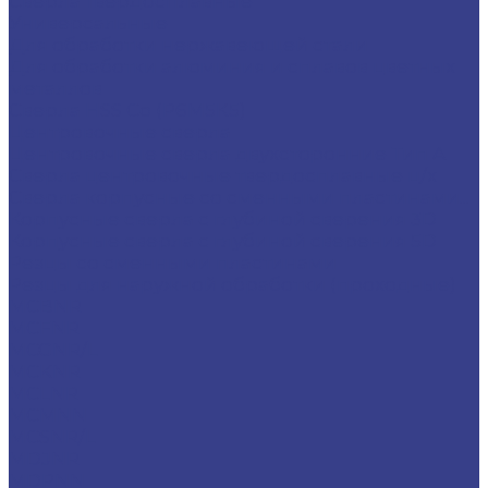
Сверла твердосплавные
Универсальные
Для обработки нержавеющей стали
Для обработки алюминия и сплавов цветных
металлов
Сверла HSS Co (Р6М5К5)
Центровочные сверла
Центровочные сверла двухсторонние Тип A
Сверла центровочные твердосплавные ц/х
Сверла корпусные со сменными пластинами...
Корпусные сверла с глубиной сверения 3D
Корпусные сверла с глубиной сверения 5D
Резцы со сменными пластинами
Резцы для наружной обработки (проходные)
MCBNR
MCFNR
MCGNR/L
MCKNR
MCLNR
MCMNN
MCSNR/L
MDJNR
MDPNN