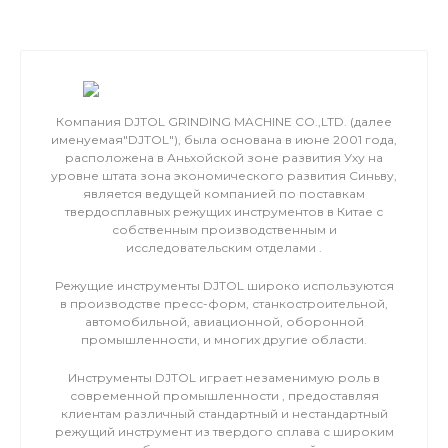
Компания DJTOL GRINDING MACHINE CO.,LTD. (далее
именуемая"DJTOL"), была основана в июне 2001 года,
расположена в Аньхойской зоне развития Уху на
уровне штата зона экономического развития Синьву,
является ведущей компанией по поставкам
твердосплавных режущих инструментов в Китае с
собственным производственным и
исследовательским отделами .
Режущие инструменты DJTOL широко используются
в производстве пресс-форм, станкостроительной,
автомобильной, авиационной, оборонной
промышленности, и многих другие области.
Инструменты DJTOL играет незаменимую роль в
современной промышленности , предоставляя
клиентам различный стандартный и нестандартный
режущий инструмент из твердого сплава с широким