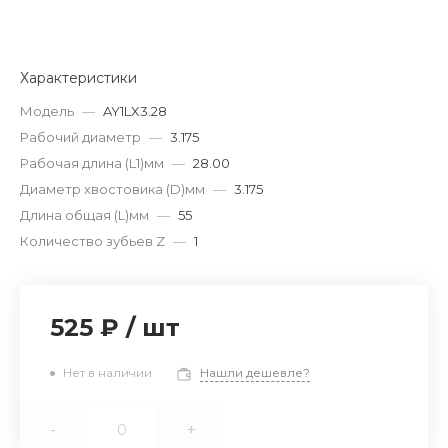
Характеристики
Модель
—
AY1LX3.28
Рабочий диаметр
—
3.175
Рабочая длина (L1)мм
—
28.00
Диаметр хвостовика (D)мм
—
3.175
Длина общая (L)мм
—
55
Количество зубьев Z
—
1
525 ₽
/
шт
Нет в наличии
Нашли дешевле?
-
+