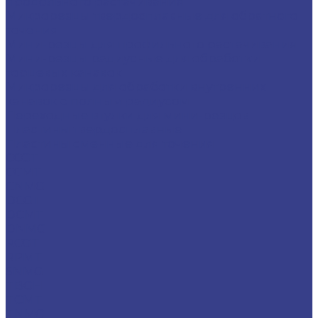
продольного растачивания
Микрорезцы твердосплавные для обратного
точения
Мини-резцы для профильного растачивания
Мини-резцы радиусные для обработки
торцевых канавок
Микрорезцы для обработки внутренних
канавок с полным радиусом
Переходные втулки для мини-резцов
Пластины твердосплавные
Пластины сменные для точения
CCGT
CCMT
CNMG
DCGT
DCMT
DNMG
RCGT
RPMT
SNMG
TBGH
TCMT
TNMG