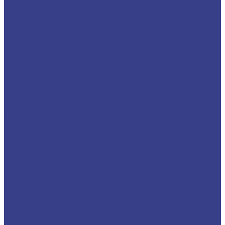
S-SDZCR
S-SSKCR
S-SSSCR
S-STFCR
S-STUCR
S-STWCR
S-SVUBR
S-SVUCR
S-SWLCR
S-SWUBR
Резцы отрезные и канавочные
Державки отрезные и канавочные
KTGFR
MGEHR/L
Резцы для внутренних канавок
MGIVR
S-KTGFR
S-SNGR
Отрезные лезвия и блоки
Блоки для отрезных лезвий
Отрезные лезвия
Резцы токарные для торцевых канавок