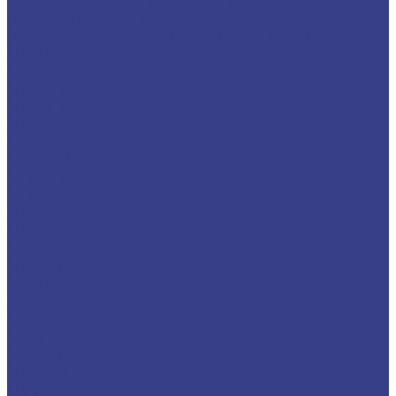
Корпусные сверла с глубиной сверения 5D
Резцы со сменными пластинами
Резцы для наружной обработки (проходные)
MCBNR
MCFNR
MCGNR/L
MCKNR
MCLNR
MCMNN
MCSNR/L
MDJNR
MDPNN
MSDNN
MSKNR
MSRNR
MSSNR
MTBNR
MTFNR
MTJNR
MTQNR
MVJNR/L
MVQNR
MVVNN