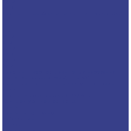
27ER
27IR
Пластины резьбовые неполный профиль 60° и
55°
11ER
11IR
16ER
16IR
22ER
22IR
27ER
27IR
Пластины твердосплавные для нарезания
трапецеидальной резьбы TR 30°
Сменные пластины для корпусных фрез и
сверл
Пластины со вставками CBN/PCD
Комплектующие и оснастка
Цанги
Цанги ER поштучно
Наборы цанг
Стойки
Измерительные инструменты