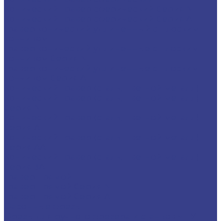
Конический гравер сферический Серия N
Конический гравер сферический Серия A
Гравер конический удлиненный с плоским
кончиком
Гравер конический удлиненные с плоским
кончиком Серия N
Гравер конический удлиненные с плоским
кончиком Серия A
Конический гравер (сталь, цветной металл)
Конический гравер (сталь, цветной металл)
Серия N
Конический гравер (сталь, цветной металл)
Серия A
Конический гравер (сталь, цветной металл)
Серия AA
Конический гравер (сталь, цветной металл)
Серия 3A
Гравер прямой
Гравер прямой Серия N
Гравер прямой Серия A
Фасонные фрезы
Фрезы для ручного фрезера и станков ЧПУ