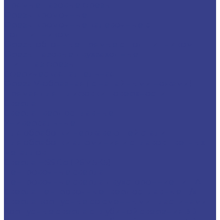
Прямые пазовые фрезы
Фрезы кромочные
Фрезы кромочные калевочные с
подшипником
Фрезы обгонные прямые с подшипником
Фрезы пазовые двухзаходные
Шип-Паз фрезы
Сферическая галтельная
Фреза V-образная ( с напайными ножами)
Прямая для шлифовки поверхности
Сверла
Сверла твердосплавные
Универсальные
Для обработки нержавеющей стали
Для обработки алюминия и сплавов цветных
металлов
Сверла HSS Co (Р6М5К5)
Центровочные сверла
Центровочные сверла двухсторонние Тип A
Сверла центровочные твердосплавные ц/х
Сверла корпусные со сменными пластинами...
Корпусные сверла с глубиной сверения 3D