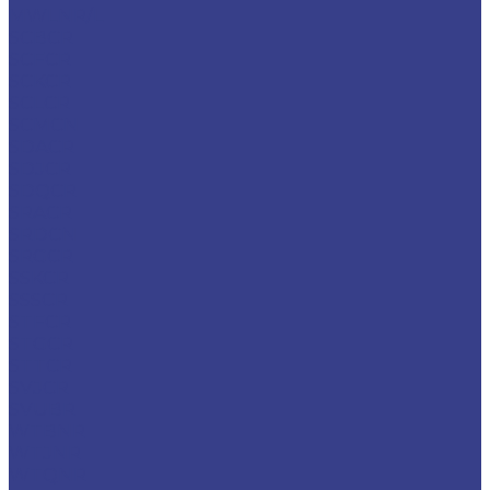
MWLNR/L
SCBCR
SCFCR
SCKCR
SCLCR
SCMCN
SDACR
SDJCR
SDQCR
SRACR
SRDCN
SRGCR
SSKCR
SSSCR
STFCR
STGCR
STTCR
SVJCR
SVUBR
WTBNR
WTJNR
WTQNR