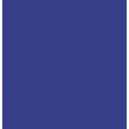
Фрезы с цилиндрическим хвостовиком
Торцевые насадные фрезы
Фрезы корпусные BAP400 90°
Фрезы корпусные KM12 45°
Фрезы корпусные RAP400R
Фрезы корпусные MFWN0806 (MFWN900)
Фасочные фрезы
Фрезы корпусные кукуруза
(длиннокромочные)
Запасные части для фрез и державок
Подкладная (опорная) пластина
Прижимы
Штифты
Винты
TORX (звездочка) и шестигранные ключи для
державок и фрез
Расточные системы
Расточные головки
Расточные наборы
Патроны (оправки) для расточных головок
Удлинители, переходники для расточных
головок