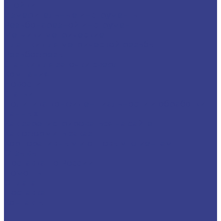
Стойки
Измерительные инструменты
Резьбонарезной инструмент
Метчики метрические
Плашки для метрической резьбы
Резьбофрезы
Станки для заточки сверл
Компания
Новости
Статьи
Политика конфиденциальности и обработки
данных
Как зарегистрироваться на сайте
Как оформить заказ
Корпоративным и оптовым клиентам
Отзывы
Доставка по России
Помощь
Оплата
Доставка
Контакты
...