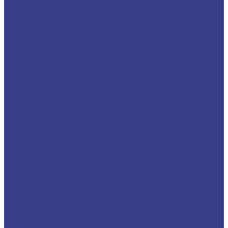
стружки вверх
Спиральные трехзаходные с удалением
стружки вверх
Фрезы компрессионные
Компрессионные однозаходные
Компрессионные двухзаходные
Компрессионные трехзаходные
Фрезы для 3D обработки
Прямые двухзаходные конусные с радиусным
кончиком
Прямые двухзаходные конусные (плоский
кончик)
Спиральные однозаходные сферические
Фрезы прямые,кукуруза
Фрезы рашпильные (кукуруза)
Прямые двухзаходные
Граверы
Конический гравер (пирамидка)
Конический гравер с плоским кончиком
Конический гравер сферический
Фасонные фрезы
Фрезы для ручного фрезера и станков ЧПУ
Фреза V-образная ( с напайными ножами)