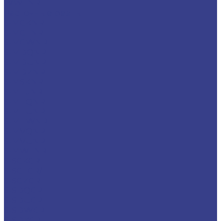
WWLNR
Расточные резцы
S-MCKNR
S-MCLNR
S-MCWNR
S-MDQNR
S-MDUNR
S-MDZNR
S-MSKNR
S-MTJNR
S-MTQNR
S-MTUNR
S-MTWNR
S-MVQNR
S-MVUNR
S-MWLNR
S-SCKCR
S-SCLCR/L
S-SCZCR
S-SDQCR
S-SDUCR
S-SDWCR
S-SDXCR