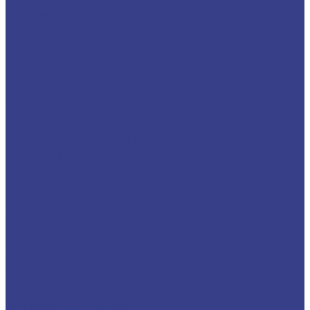
Подставки оправок
Переходные оправки, держатели и втулки
BT-MT(КМ) переходные оправки
BT-SLN переходные оправки
KM(MT)-SLN переходные оправки
Держатели осевого инструмента и
цилиндрические втулки
Т-образные гайки(сухари)
Оснастка крепежная для фрезерных станков
Штревели для фрезерного станка
Абразивные материалы
Резьбонарезной инструмент
Метчики метрические
Плашки для метрической резьбы
Резьбофрезы
Станки для заточки сверл
Компания
Новости
Статьи
Политика конфиденциальности и обработки
данных
Как зарегистрироваться на сайте
Как оформить заказ