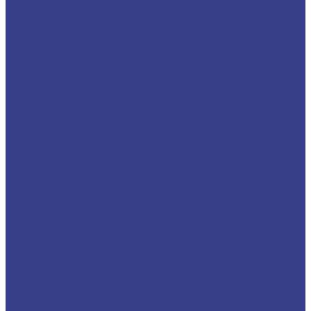
Калибры кольца гладкие
Центр вращающийся
Токарные патроны
Сверлильные патроны
Хвостовики для сверлильных патронов
Ключи
Цанговые патроны
Цанговые патроны BT(SK)-ER
Цанговые патроны KM(MT)-ER
Цанговые патроны с цилиндрическим
хвостовиком C-ER
Цанговые патроны с лыской SL-ER
Цанговые патроны HSK-ER
Оправки для корпусных фрез
Оправки BT30
Оправки BT40
Оправки BT50
Оправки C-FMB
Оправки MT
Оправки NT
Оправки SK
Фрезы со сменными пластинами