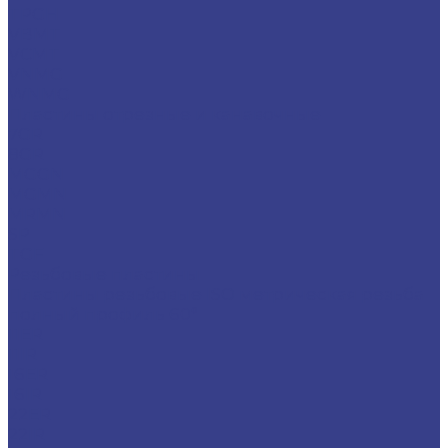
TPGH
VBMT
VCMT
VNMG
WNMG
Пластины отрезные и канавочные
7GR
8GR
MGGN
MGMN
MRMN
SP
TGF
Резьбовые пластины
Пластины резьбовые ISO метрическая резьба
полный профиль 60°
11ER
11IR
16ER
16IR
22ER
22IR