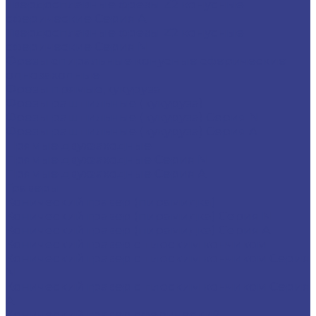
Твердосплавные фрезы Z2 конусные
сферические Серия A
Твердосплавные фрезы Z2 конусные
сферические Серия N
Фрезы спиральные конусные сферические
однозаходные
Фрезы прямые,кукуруза
Фрезы рашпильные (кукуруза)
Фрезы рашпильные (кукуруза) Серия N
Фрезы рашпильные (кукуруза) Серия A
Прямые двухзаходные
Прямые двухзаходные Серия N
Прямые двухзаходные Серия A
Граверы
Конический гравер (пирамидка)
Конический гравер (пирамидка) Серия N
Конический гравер (пирамидка) Серия A
Конический гравер с плоским кончиком
Конический гравер с плоским кончиком Серия
N
Конический гравер с плоским кончиком Серия
A
Конический гравер сферический