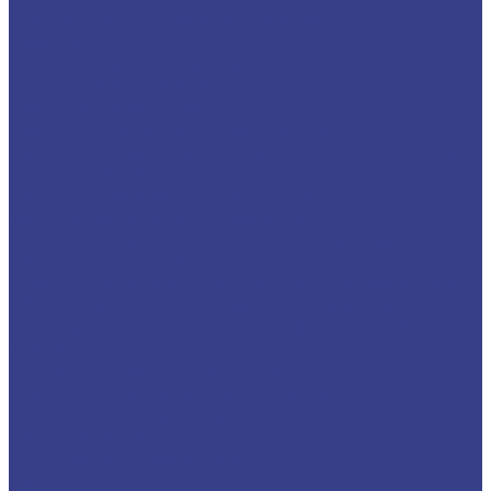
Прямая для шлифовки поверхности
Сверла
Сверла твердосплавные
Сверла HSS Co (Р6М5К5)
Центровочные сверла
Резцы со сменными пластинами
Резцы для наружной обработки (проходные)
Расточные резцы
Резцы отрезные и канавочные
Микрорезцы твердосплавные
Твердосплавные расточные микрорезцы для
малых диаметров
Твердосплавные мини расточные резцы для
обработки отверстий малого диаметра
Мини-резцы для обработки внутренних
канавок
Пластины твердосплавные
Пластины сменные для точения
Пластины отрезные и канавочные
Резьбовые пластины
Комплектующие и оснастка
Цанги