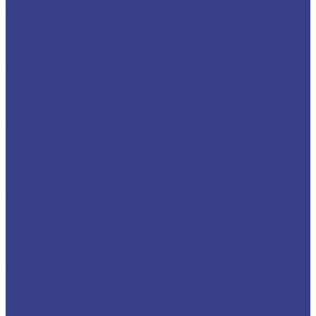
Фрезы для снятия фасок по нержавеющей
стали
Концевые фрезы для радиусной фаски
Фрезы для снятия радиусных фасок по стали
Фрезы для снятия радиусных фасок по
цветным металлам
Фрезы для снятия радиусных фасок по
нержавеющей стали
Фрезы по нержавеющей стали
Концевые фрезы по нержавеющей стали
четырехзаходные
Фрезы спиральные
Спиральные однозаходные с удалением
стружки вверх
Твердосплавные фрезы с удалением стружки
вверх Z1 Серия A
Твердосплавные фрезы с удалением стружки
вверх Z1 Серия N
Спиральные двухзаходные с удалением
стружки вверх
Фреза спиральная двухзаходная Z2 стружка
вверхю Серия A