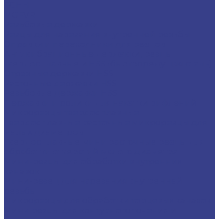
FGHH
MGFVR
Резьбовые державки
Резцы для нарезания внутренней резьбы
Оправки и переходники для резцов
Антивибрационные державки, резцы
твердосплавные и HSS (быстрорежущяя сталь)
Отрезные державки HSS
Расточные державки HSS
Резьбовые державки HSS
Державки и ролики для накатки рифлений
Микрорезцы твердосплавные
Твердосплавные расточные микрорезцы для
малых диаметров
Твердосплавные мини расточные резцы для
обработки отверстий малого диаметра
Мини-резцы для обработки внутренних
канавок
Мини-резец для нарезания внутренней
резьбы
Микрорезцы для обработки торцевых канавок
Мини резцы для контурного точения и