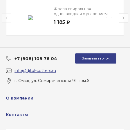
Фреза спиральная
однозаходная с удалением
стружки вверх AY1LX6.22 Djtol
1 185 ₽
+7 (908) 109 76 04
Заказать звонок
info@djtol-cutters.ru
г. Омск, ул. Семиреченская 91 пом.6
О компании
Контакты