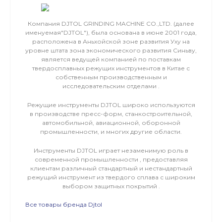
Компания DJTOL GRINDING MACHINE CO.,LTD. (далее
именуемая"DJTOL"), была основана в июне 2001 года,
расположена в Аньхойской зоне развития Уху на
уровне штата зона экономического развития Синьву,
является ведущей компанией по поставкам
твердосплавных режущих инструментов в Китае с
собственным производственным и
исследовательским отделами .
Режущие инструменты DJTOL широко используются
в производстве пресс-форм, станкостроительной,
автомобильной, авиационной, оборонной
промышленности, и многих другие области.
Инструменты DJTOL играет незаменимую роль в
современной промышленности , предоставляя
клиентам различный стандартный и нестандартный
режущий инструмент из твердого сплава с широким
выбором защитных покрытий .
Все товары бренда Djtol