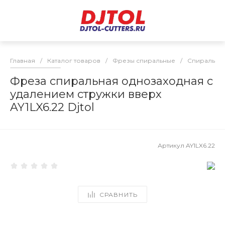
Главная
/
Каталог товаров
/
Фрезы спиральные
/
Спиральные
Фреза спиральная однозаходная с
удалением стружки вверх
AY1LX6.22 Djtol
Артикул
AY1LX6.22
СРАВНИТЬ