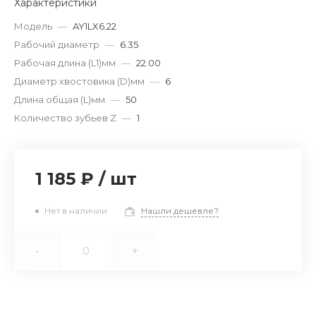
Характеристики
Модель
—
AY1LX6.22
Рабочий диаметр
—
6.35
Рабочая длина (L1)мм
—
22.00
Диаметр хвостовика (D)мм
—
6
Длина общая (L)мм
—
50
Количество зубьев Z
—
1
1 185 ₽
/
шт
Нет в наличии
Нашли дешевле?
-
+